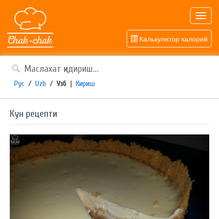
Toggl
navig
Калькулятор калорий
Рус
/
Uzb
/
Узб
|
Кириш
Кун рецепти