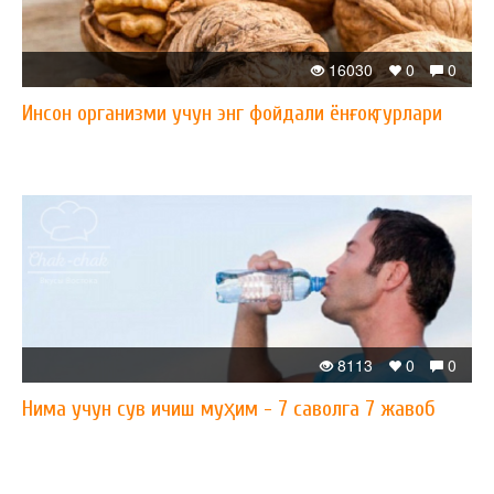
16030
0
0
Инсон организми учун энг фойдали ёнғоқ турлари
8113
0
0
Нима учун сув ичиш муҳим - 7 саволга 7 жавоб