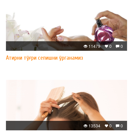
11479
0
0
Атирни тўғри сепишни ўрганамиз
13534
0
0