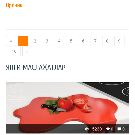
Пряник
«
1
2
3
4
5
6
7
8
9
10
»
ЯНГИ МАСЛАҲАТЛАР
15230
0
0