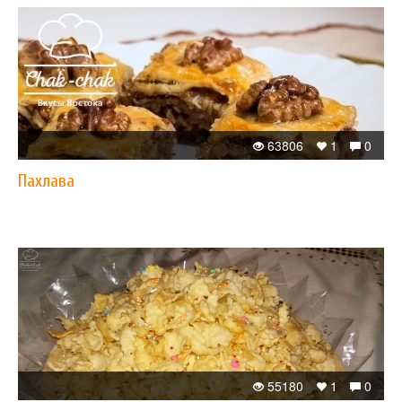
63806
1
0
Пахлава
55180
1
0