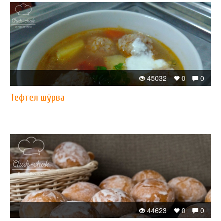
45032
0
0
Тефтел шўрва
44623
0
0