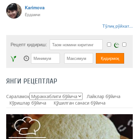
Karimova
Ёрдамчи
Тўлиқ рўйхат...
Рецепт қидириш:
ЯНГИ РЕЦЕПТЛАР
Сараламоқ:
Лайклар бўйича
Кўришлар бўйича
Қўшилган санаси бўйича