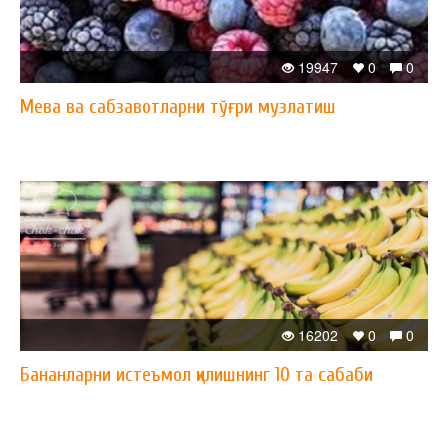
19947
0
0
Мева ва сабзавотларни тўғри музлатиш
16202
0
0
Бананларни истеъмол қилишнинг 10 та сабаби