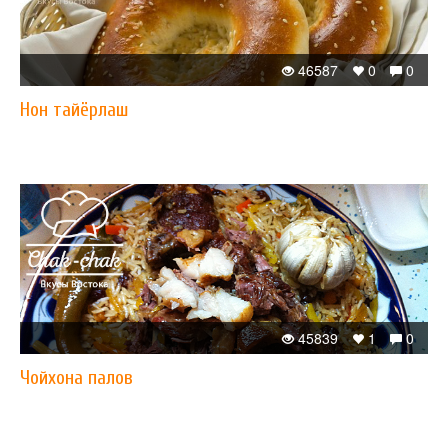
46587
0
0
Нон тайёрлаш
45839
1
0
Чойхона палов