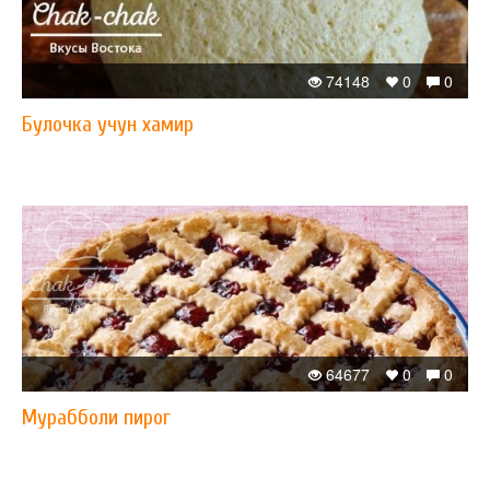
74148
0
0
Булочка учун хамир
64677
0
0
Мурабболи пирог