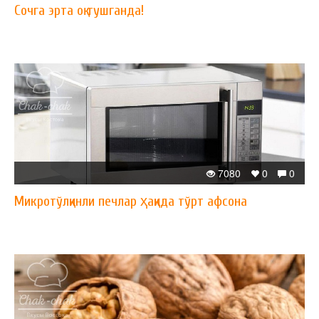
Сочга эрта оқ тушганда!
7080
0
0
Микротўлқинли печлар ҳақида тўрт афсона