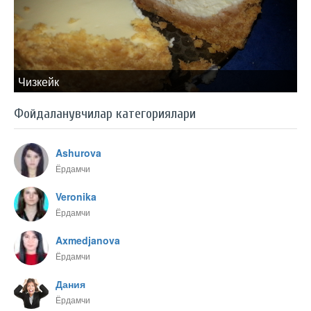
Чизкейк
Фойдаланувчилар категориялари
Ashurova
Ёрдамчи
Veronika
Ёрдамчи
Axmedjanova
Ёрдамчи
Дания
Ёрдамчи