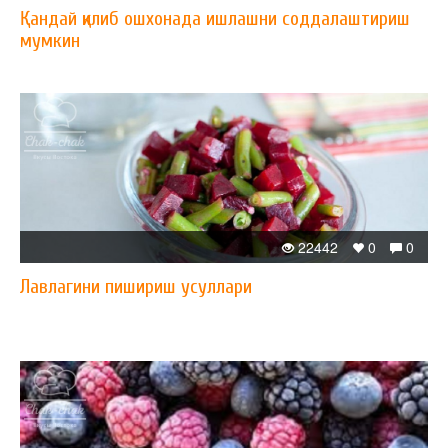
Қандай қилиб ошхонада ишлашни соддалаштириш
мумкин
22442
0
0
Лавлагини пишириш усуллари