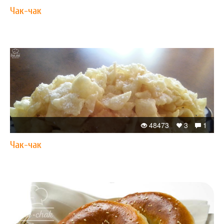
Чак-чак
48473
3
1
Чак-чак