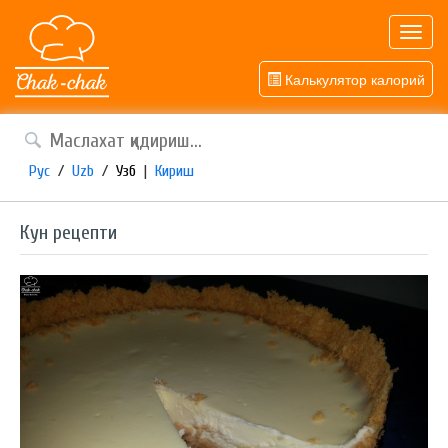
Toggl
navig
Калькулятор калорий
Рус
/
Uzb
/
Узб
|
Кириш
Кун рецепти