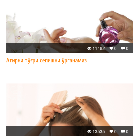
11482
0
0
Атирни тўғри сепишни ўрганамиз
13535
0
0