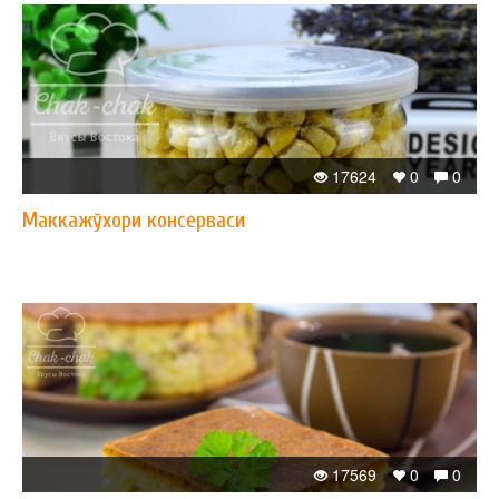
17624
0
0
Маккажўхори консерваси
17569
0
0