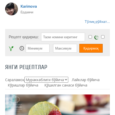
Karimova
Ёрдамчи
Тўлиқ рўйхат...
Рецепт қидириш:
ЯНГИ РЕЦЕПТЛАР
Сараламоқ:
Лайклар бўйича
Кўришлар бўйича
Қўшилган санаси бўйича