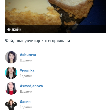
Чизкейк
Фойдаланувчилар категориялари
Ashurova
Ёрдамчи
Veronika
Ёрдамчи
Axmedjanova
Ёрдамчи
Дания
Ёрдамчи