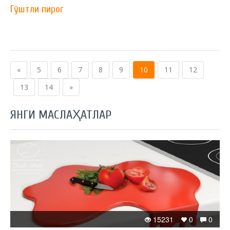
Гўштли пирог
«
5
6
7
8
9
10
11
12
13
14
»
ЯНГИ МАСЛАҲАТЛАР
15231
0
0