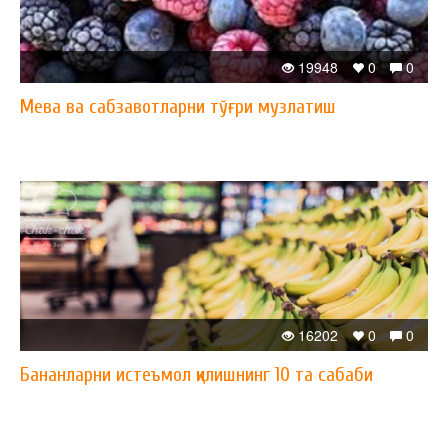
19948
0
0
Мева ва сабзавотларни тўғри музлатиш
16202
0
0
Бананларни истеъмол қилишнинг 10 та сабаби