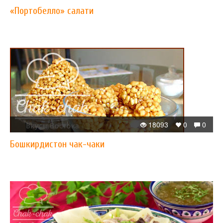
«Портобелло» салати
18093
0
0
Бошкирдистон чак-чаки