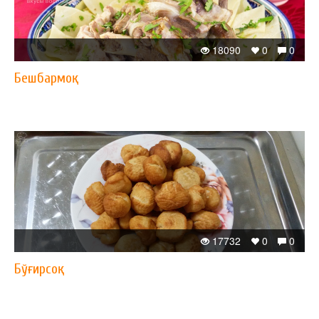
18090
0
0
Бешбармоқ
17732
0
0
Бўғирсоқ