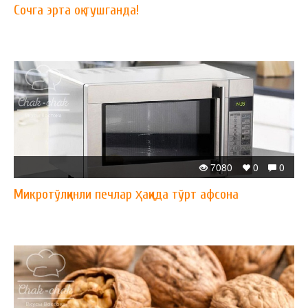
Сочга эрта оқ тушганда!
7080
0
0
Микротўлқинли печлар ҳақида тўрт афсона