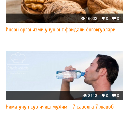
16032
0
0
Инсон организми учун энг фойдали ёнғоқ турлари
8113
0
0
Нима учун сув ичиш муҳим - 7 саволга 7 жавоб