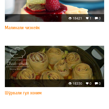
18421
1
0
Малинали чизкейк
18330
0
0
Шўрвали гул хоним