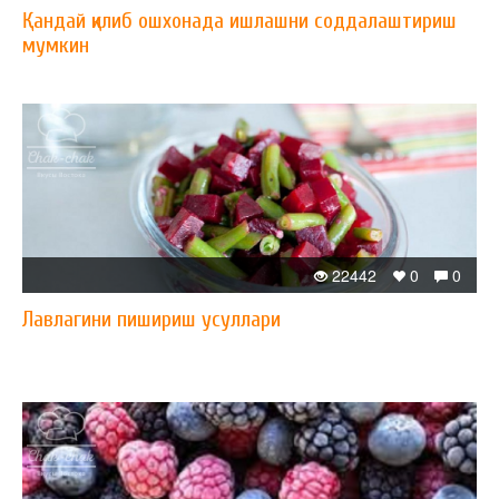
Қандай қилиб ошхонада ишлашни соддалаштириш
мумкин
22442
0
0
Лавлагини пишириш усуллари