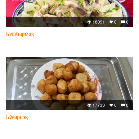
18091
0
0
Бешбармоқ
17733
0
0
Бўғирсоқ