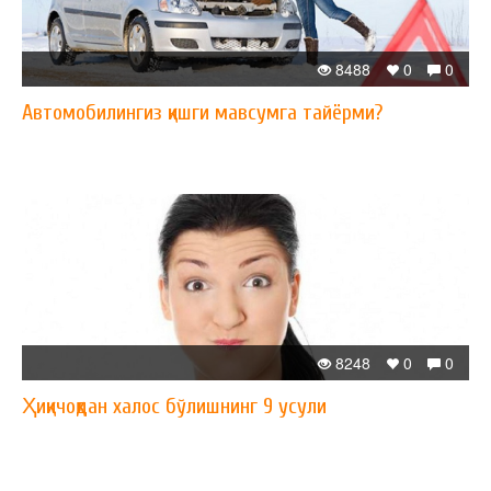
8488
0
0
Автомобилингиз қишги мавсумга тайёрми?
8248
0
0
Ҳиқичоқдан халос бўлишнинг 9 усули