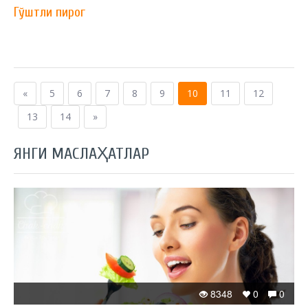
Гўштли пирог
«
5
6
7
8
9
10
11
12
13
14
»
ЯНГИ МАСЛАҲАТЛАР
8348
0
0