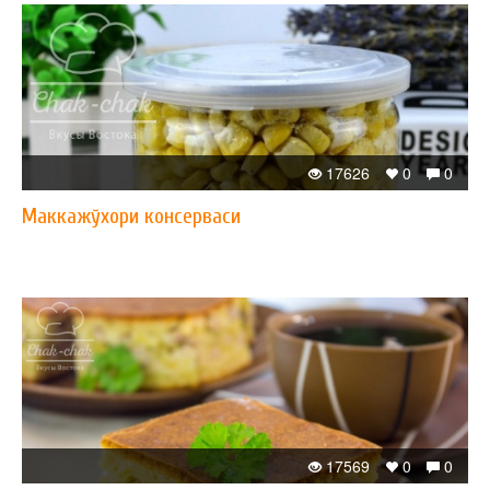
17626
0
0
Маккажўхори консерваси
17569
0
0