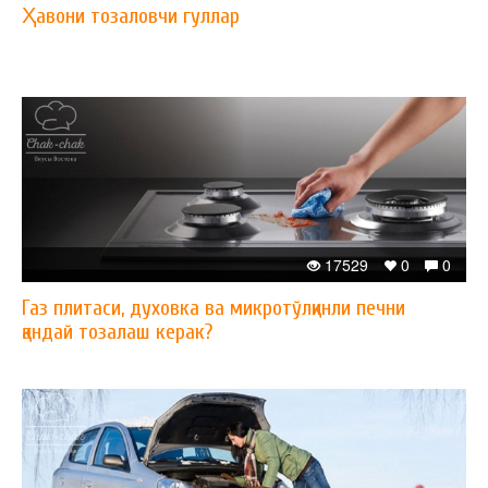
Ҳавони тозаловчи гуллар
17529
0
0
Газ плитаси, духовка ва микротўлқинли печни
қандай тозалаш керак?