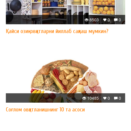
8503
0
0
Қайси озиқ-овқатларни йиллаб сақлаш мумкин?
10485
0
0
Соғлом овқатланишнинг 10 та асоси