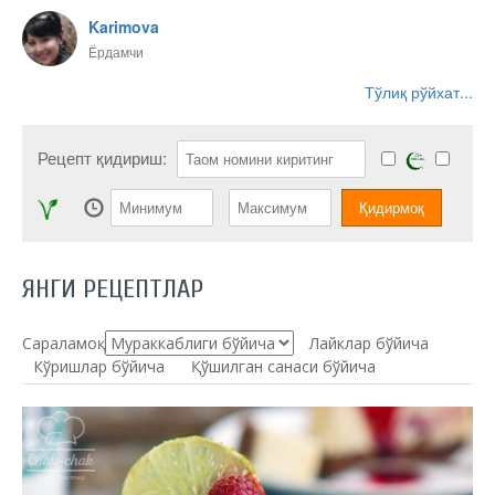
Karimova
Ёрдамчи
Тўлиқ рўйхат...
Рецепт қидириш:
ЯНГИ РЕЦЕПТЛАР
Сараламоқ:
Лайклар бўйича
Кўришлар бўйича
Қўшилган санаси бўйича