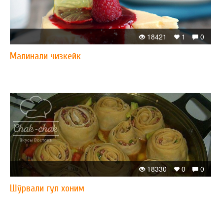
18421
1
0
Малинали чизкейк
18330
0
0
Шўрвали гул хоним