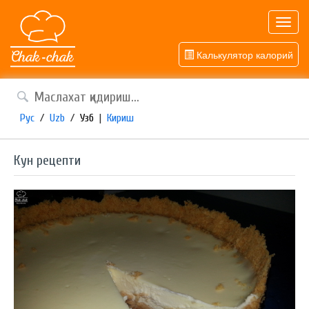
Toggl
navig
Калькулятор калорий
Рус
/
Uzb
/
Узб
|
Кириш
Кун рецепти