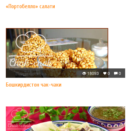
«Портобелло» салати
18093
0
0
Бошкирдистон чак-чаки