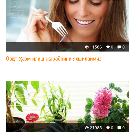
11586
0
0
Овқат ҳазм қилиш жараёнини яхшилаймиз
21985
0
0