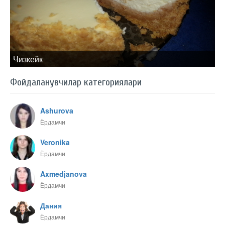
Чизкейк
Фойдаланувчилар категориялари
Ashurova
Ёрдамчи
Veronika
Ёрдамчи
Axmedjanova
Ёрдамчи
Дания
Ёрдамчи