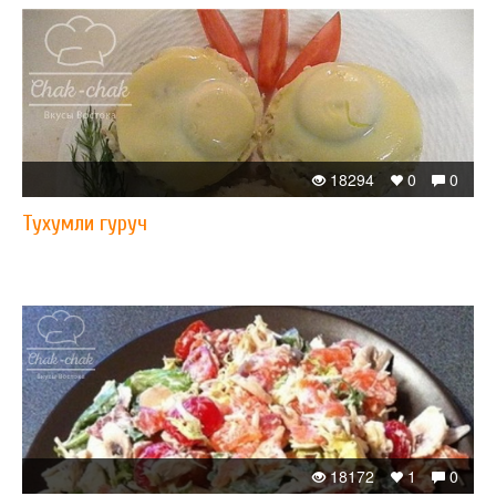
18294
0
0
Тухумли гуруч
18172
1
0