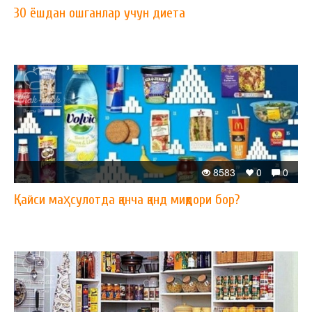
30 ёшдан ошганлар учун диета
8583
0
0
Қайси маҳсулотда қанча қанд миқдори бор?