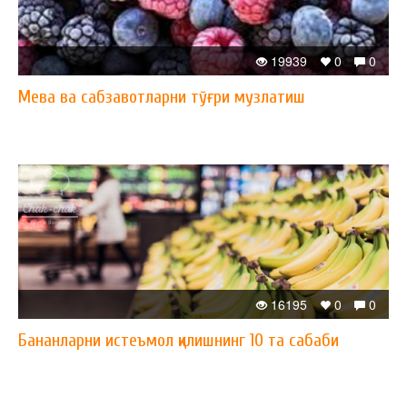
19939
0
0
Мева ва сабзавотларни тўғри музлатиш
16195
0
0
Бананларни истеъмол қилишнинг 10 та сабаби