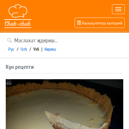
Toggl
navig
Калькулятор калорий
Рус
/
Uzb
/
Узб
|
Кириш
Кун рецепти