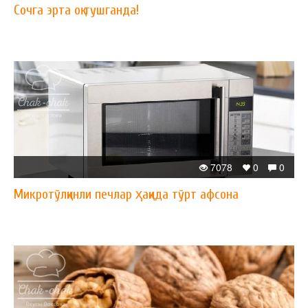
Сочга эрта оқ тушганда!
7078
0
0
Микротўлқинли печлар ҳақида тўрт афсона