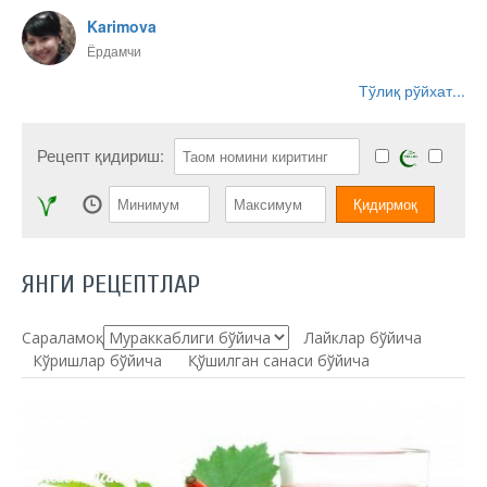
Karimova
Ёрдамчи
Тўлиқ рўйхат...
Рецепт қидириш:
ЯНГИ РЕЦЕПТЛАР
Сараламоқ:
Лайклар бўйича
Кўришлар бўйича
Қўшилган санаси бўйича