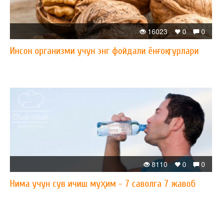
16023
0
0
Инсон организми учун энг фойдали ёнғоқ турлари
8110
0
0
Нима учун сув ичиш муҳим - 7 саволга 7 жавоб