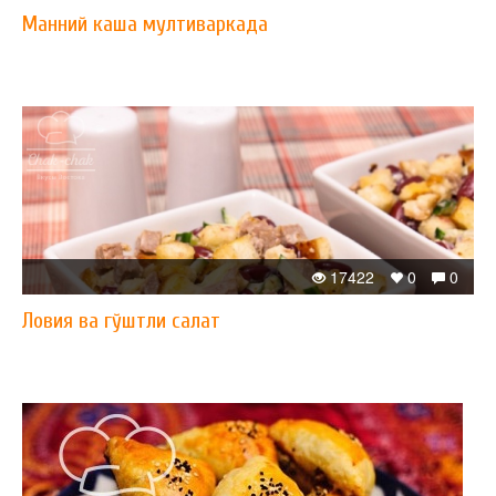
Манний каша мултиваркада
17422
0
0
Ловия ва гўштли салат