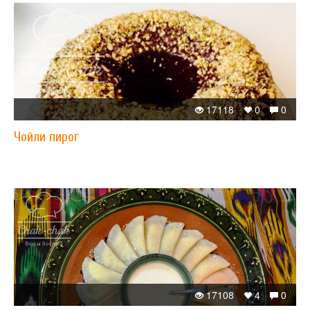
17118
0
0
Чойли пирог
17108
4
0