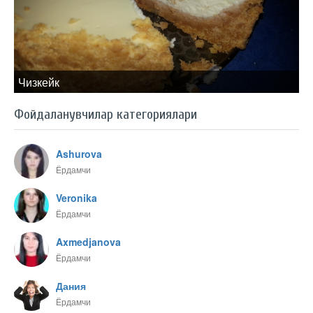
Чизкейк
Фойдаланувчилар категориялари
Ashurova
Ёрдамчи
Veronika
Ёрдамчи
Axmedjanova
Ёрдамчи
Дания
Ёрдамчи