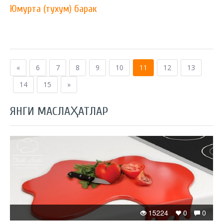
Юмурта (тухум) барак
«
6
7
8
9
10
11
12
13
14
15
»
ЯНГИ МАСЛАҲАТЛАР
15224
0
0