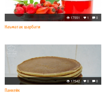
17551
1
0
Наъматак шарбати
17542
0
0
Панкейк