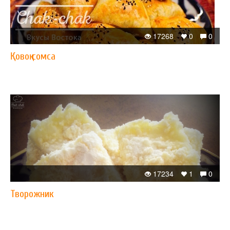
17268
0
0
Қовоқ сомса
17234
1
0
Творожник