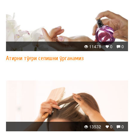
11478
0
0
Атирни тўғри сепишни ўрганамиз
13532
0
0