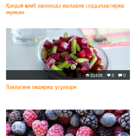
Қандай қилиб ошхонада ишлашни соддалаштириш
мумкин
22438
0
0
Лавлагини пишириш усуллари