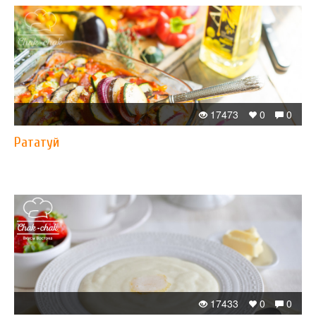
17473
0
0
Рататуй
17433
0
0