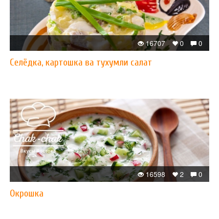
16707
0
0
Селёдка, картошка ва тухумли салат
16598
2
0
Окрошка