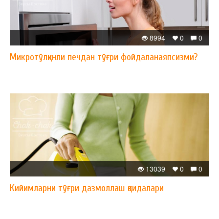
8994
0
0
Микротўлқинли печдан тўғри фойдаланаяпсизми?
13039
0
0
Кийимларни тўғри дазмоллаш қоидалари