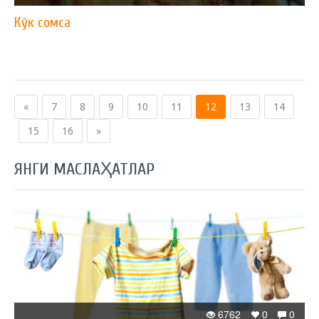
Кўк сомса
«
7
8
9
10
11
12
13
14
15
16
»
ЯНГИ МАСЛАҲАТЛАР
6762
0
0