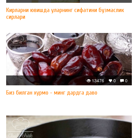
Кирларни ювишда уларнинг сифатини бузмаслик
сирлари
13476
0
0
Биз билган хурмо - минг дардга даво