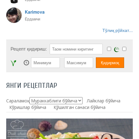
Karimova
Ёрдамчи
Тўлиқ рўйхат...
Рецепт қидириш:
ЯНГИ РЕЦЕПТЛАР
Сараламоқ:
Лайклар бўйича
Кўришлар бўйича
Қўшилган санаси бўйича