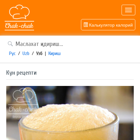
Toggl
navig
Калькулятор калорий
Рус
/
Uzb
/
Узб
|
Кириш
Кун рецепти