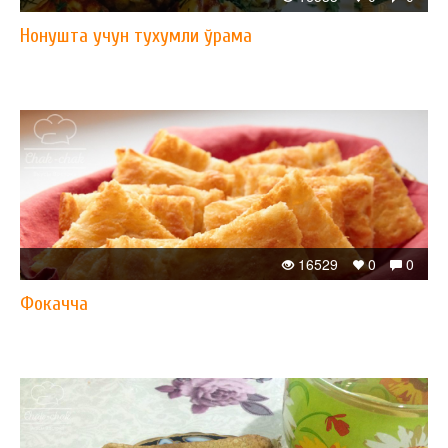
Нонушта учун тухумли ўрама
16529
0
0
Фокачча