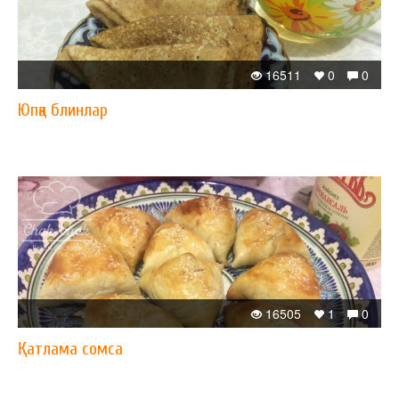
16511
0
0
Юпқа блинлар
16505
1
0
Қатлама сомса