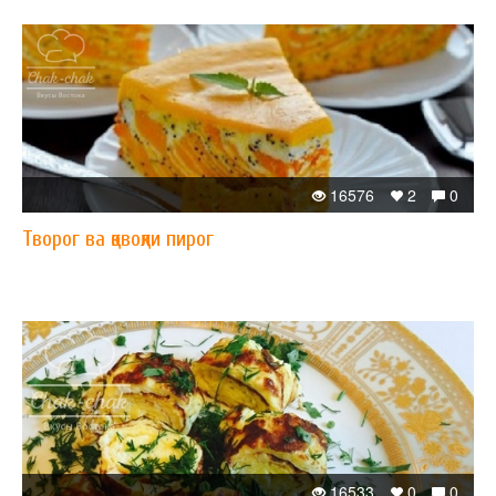
16576
2
0
Творог ва қовоқли пирог
16533
0
0