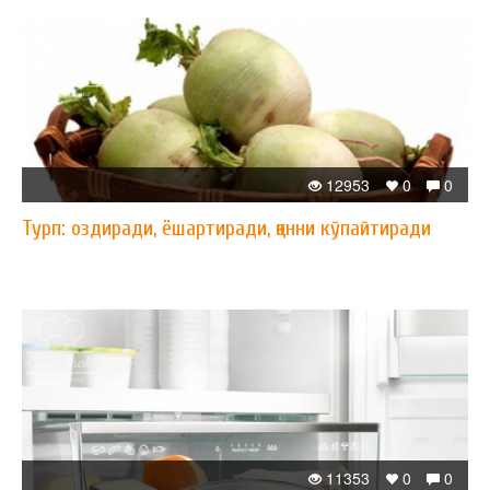
12953
0
0
Турп: оздиради, ёшартиради, қонни кўпайтиради
11353
0
0