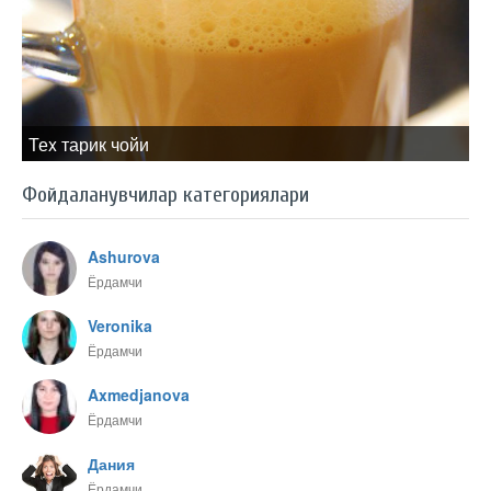
Теx тарик чойи
Фойдаланувчилар категориялари
Ashurova
Ёрдамчи
Veronika
Ёрдамчи
Axmedjanova
Ёрдамчи
Дания
Ёрдамчи