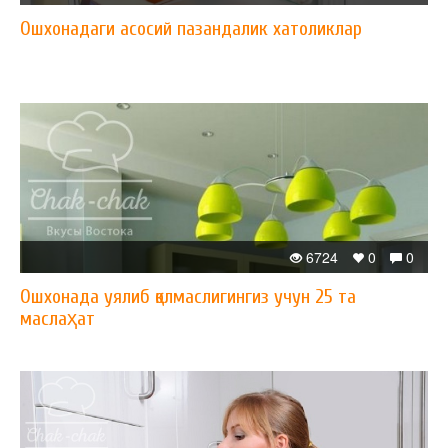
Ошхонадаги асосий пазандалик хатоликлар
6724
0
0
Ошхонада уялиб қолмаслигингиз учун 25 та
маслаҳат