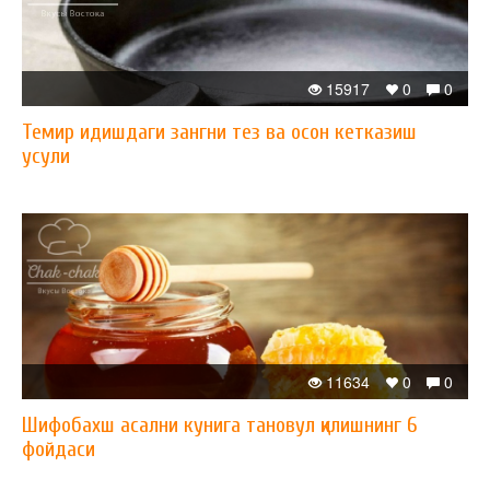
15917
0
0
Темир идишдаги зангни тез ва осон кетказиш
усули
11634
0
0
Шифобахш асални кунига тановул қилишнинг 6
фойдаси