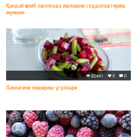
Қандай қилиб ошхонада ишлашни соддалаштириш
мумкин
22441
0
0
Лавлагини пишириш усуллари