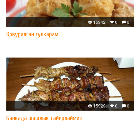
15942
0
0
Қовурилган гулкарам
15929
0
0
Банкада шашлык тайёрлаймиз