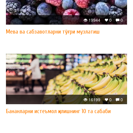
19944
0
0
Мева ва сабзавотларни тўғри музлатиш
16199
0
0
Бананларни истеъмол қилишнинг 10 та сабаби