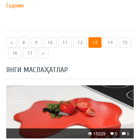
Сырник
«
8
9
10
11
12
13
14
15
16
17
»
ЯНГИ МАСЛАҲАТЛАР
15229
0
0