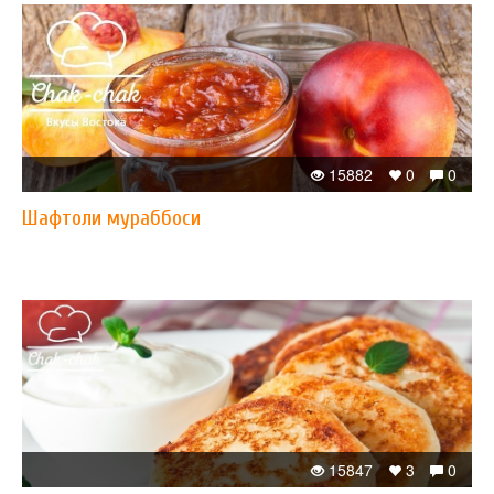
15882
0
0
Шафтоли мураббоси
15847
3
0