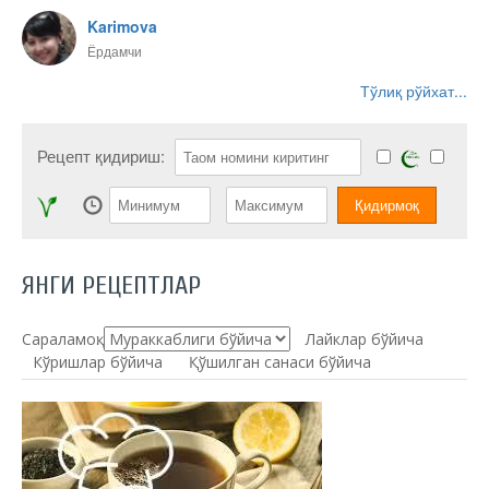
Karimova
Ёрдамчи
Тўлиқ рўйхат...
Рецепт қидириш:
ЯНГИ РЕЦЕПТЛАР
Сараламоқ:
Лайклар бўйича
Кўришлар бўйича
Қўшилган санаси бўйича