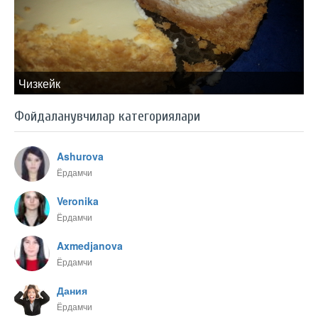
Чизкейк
Фойдаланувчилар категориялари
Ashurova
Ёрдамчи
Veronika
Ёрдамчи
Axmedjanova
Ёрдамчи
Дания
Ёрдамчи