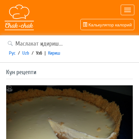
Toggl
navig
Калькулятор калорий
Рус
/
Uzb
/
Узб
|
Кириш
Кун рецепти