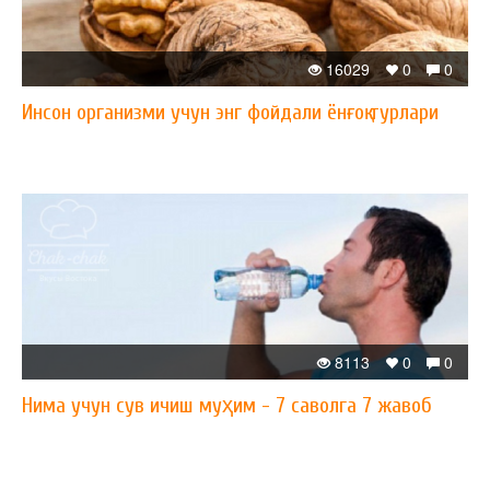
16029
0
0
Инсон организми учун энг фойдали ёнғоқ турлари
8113
0
0
Нима учун сув ичиш муҳим - 7 саволга 7 жавоб