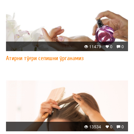
11479
0
0
Атирни тўғри сепишни ўрганамиз
13534
0
0