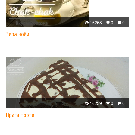
16268
0
0
Зира чойи
16239
0
0
Прага торти