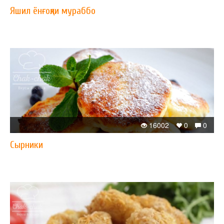
Яшил ёнғоқли мураббо
16002
0
0
Сырники