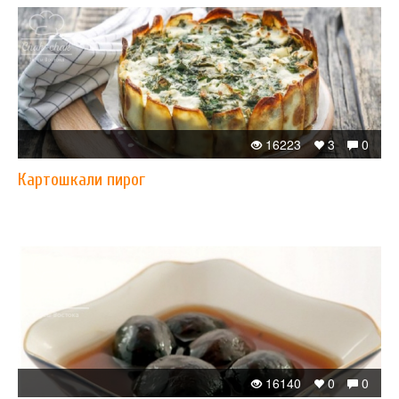
16223
3
0
Картошкали пирог
16140
0
0