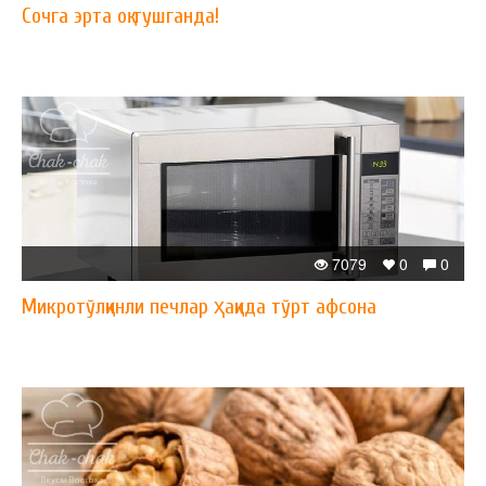
Сочга эрта оқ тушганда!
7079
0
0
Микротўлқинли печлар ҳақида тўрт афсона