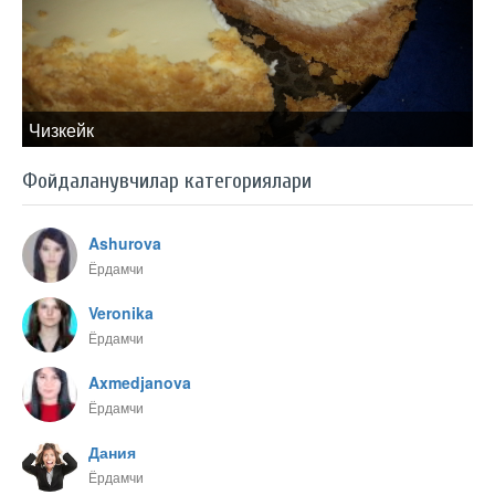
Чизкейк
Фойдаланувчилар категориялари
Ashurova
Ёрдамчи
Veronika
Ёрдамчи
Axmedjanova
Ёрдамчи
Дания
Ёрдамчи