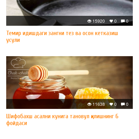
15920
0
0
Темир идишдаги зангни тез ва осон кетказиш
усули
11638
0
0
Шифобахш асални кунига тановул қилишнинг 6
фойдаси