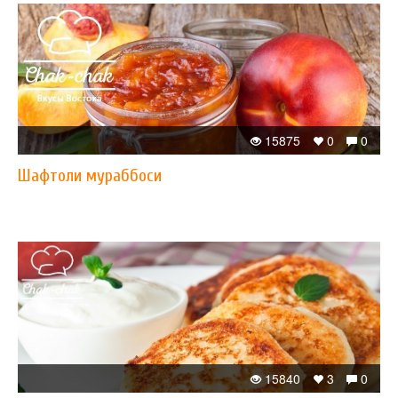
15875
0
0
Шафтоли мураббоси
15840
3
0