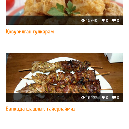
15940
0
0
Қовурилган гулкарам
15927
0
0
Банкада шашлык тайёрлаймиз