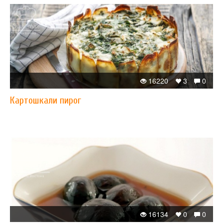
16220
3
0
Картошкали пирог
16134
0
0