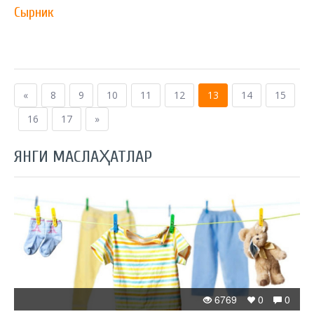
Сырник
«
8
9
10
11
12
13
14
15
16
17
»
ЯНГИ МАСЛАҲАТЛАР
6769
0
0