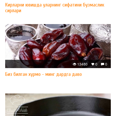
Кирларни ювишда уларнинг сифатини бузмаслик
сирлари
13480
0
0
Биз билган хурмо - минг дардга даво