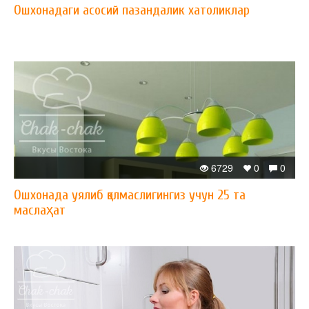
Ошхонадаги асосий пазандалик хатоликлар
6729
0
0
Ошхонада уялиб қолмаслигингиз учун 25 та
маслаҳат