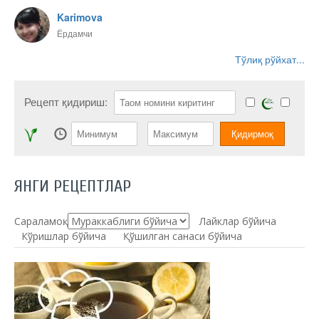
Karimova
Ёрдамчи
Тўлиқ рўйхат...
Рецепт қидириш:
ЯНГИ РЕЦЕПТЛАР
Сараламоқ:
Лайклар бўйича
Кўришлар бўйича
Қўшилган санаси бўйича