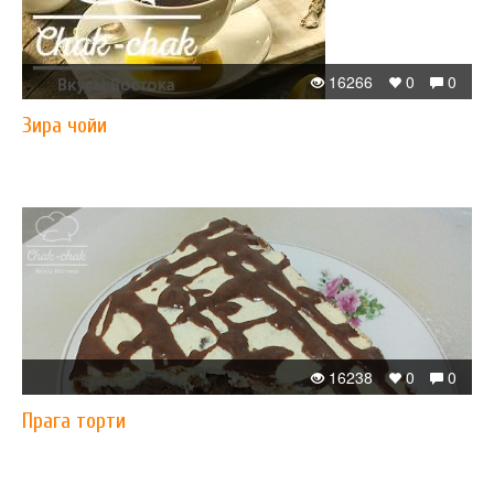
16266
0
0
Зира чойи
16238
0
0
Прага торти