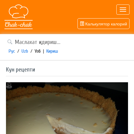
Toggl
navig
Калькулятор калорий
Рус
/
Uzb
/
Узб
|
Кириш
Кун рецепти