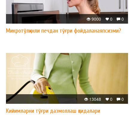
9000
0
0
Микротўлқинли печдан тўғри фойдаланаяпсизми?
13048
0
0
Кийимларни тўғри дазмоллаш қоидалари