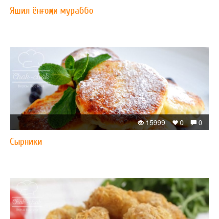
Яшил ёнғоқли мураббо
15999
0
0
Сырники