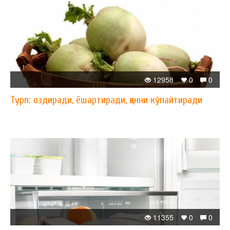
12958
0
0
Турп: оздиради, ёшартиради, қонни кўпайтиради
11355
0
0