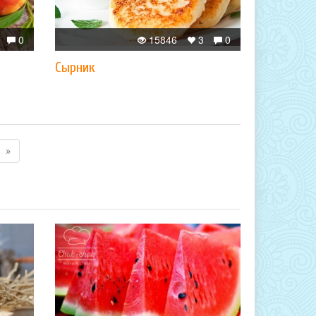
0
15846
3
0
Сырник
»