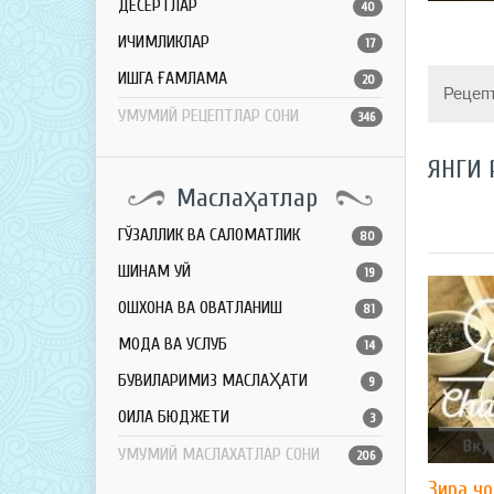
ДЕСЕРТЛАР
40
ИЧИМЛИКЛАР
17
ҚИШГА ҒАМЛАМА
20
Рецеп
УМУМИЙ РЕЦЕПТЛАР СОНИ
346
ЯНГИ 
Маслаҳатлар
ГЎЗАЛЛИК ВА САЛОМАТЛИК
80
ШИНАМ УЙ
19
ОШХОНА ВА ОВҚАТЛАНИШ
81
МОДА ВА УСЛУБ
14
БУВИЛАРИМИЗ МАСЛАҲАТИ
9
ОИЛА БЮДЖЕТИ
3
УМУМИЙ МАСЛАХАТЛАР СОНИ
206
Зира чо