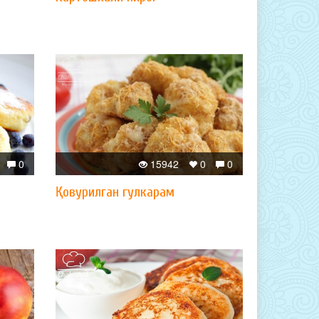
0
15942
0
0
Қовурилган гулкарам