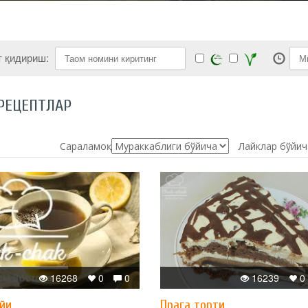
т қидириш:
РЕЦЕПТЛАР
Сараламоқ:
Лайклар бўйич
16268
0
0
16239
0
йи
Прага торти