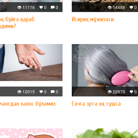
11116
0
0
14488
0
оқ бўйга қараб
Исириқ мўжизаси
адими?
12015
0
0
22879
0
 чангдан халос бўламиз
Сочга эрта оқ тушса