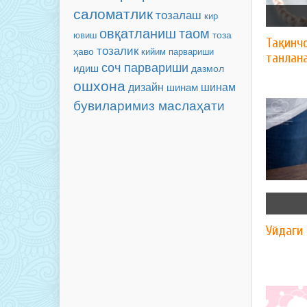
саломатлик
тозалаш
кир
таом
овқатланиш
тоза
ювиш
Тақинч
тозалик
ҳаво
кийим парвариши
танлан
соч парвариши
идиш
дазмол
ошхона
дизайн
шинам
шинам
бувиларимиз маслаҳати
Уйдаги