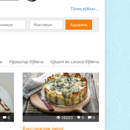
Тўлиқ рўйхат...
а
Кўришлар бўйича
Қўшилган санаси бўйича
0
16223
3
0
Картошкали пирог