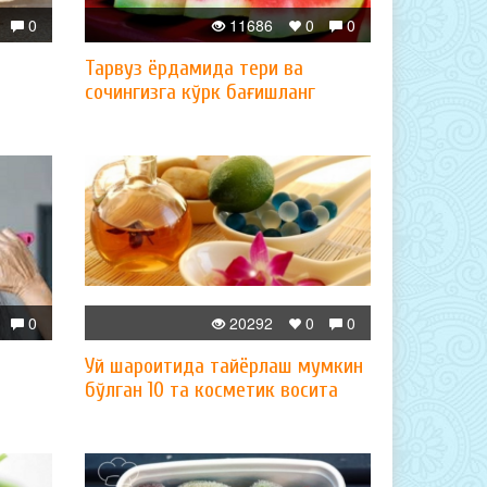
0
11686
0
0
Тарвуз ёрдамида тери ва
сочингизга кўрк бағишланг
0
20292
0
0
Уй шароитида тайёрлаш мумкин
бўлган 10 та косметик восита