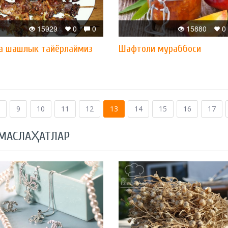
15929
0
0
15880
0
а шашлык тайёрлаймиз
Шафтоли мураббоси
9
10
11
12
13
14
15
16
17
 МАСЛАҲАТЛАР