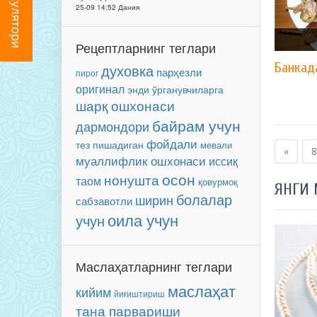
25-09 14:52 Дания
Рецептларнинг теглари
Банкад
духовка
парҳезли
пирог
оригинал
энди ўрганувчиларга
шарқ ошхонаси
байрам учун
дармондори
фойдали
тез пишадиган
мевали
«
8
муаллифлик ошхонаси
иссиқ
осон
нонушта
таом
қовурмоқ
ЯНГИ
болалар
ширин
сабзавотли
оила учун
учун
Маслаҳатларнинг теглари
маслаҳат
кийим
йиғиштириш
тана парвариши