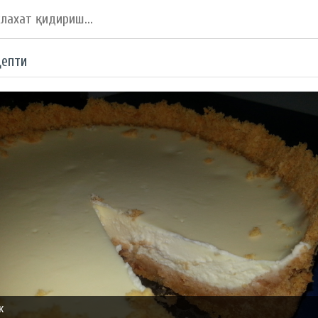
цепти
к