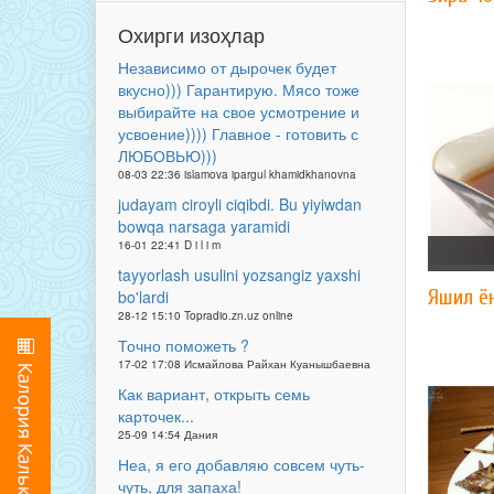
Охирги изоҳлар
Независимо от дырочек будет
вкусно))) Гарантирую. Мясо тоже
выбирайте на свое усмотрение и
усвоение)))) Главное - готовить с
ЛЮБОВЬЮ)))
08-03 22:36 islamova ipargul khamidkhanovna
judayam ciroyli ciqibdi. Bu yiyiwdan
bowqa narsaga yaramidi
16-01 22:41 D i l i m
tayyorlash usulini yozsangiz yaxshi
Яшил ё
bo'lardi
28-12 15:10 Topradio.zn.uz online
Точно поможеть ?
17-02 17:08 Исмайлова Райхан Куанышбаевна
Как вариант, открыть семь
карточек...
25-09 14:54 Дания
Неа, я его добавляю совсем чуть-
чуть, для запаха!