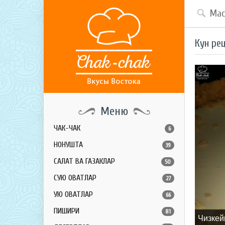
Кун ре
Меню
ЧАК-ЧАК
6
НОНУШТА
39
САЛАТ ВА ГАЗАКЛАР
50
СУЮҚ ОВҚАТЛАР
27
ҚУЮҚ ОВҚАТЛАР
66
ПИШИРИҚ
81
Чизкей