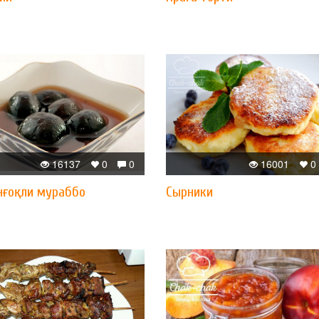
16137
0
0
16001
0
нғоқли мураббо
Сырники