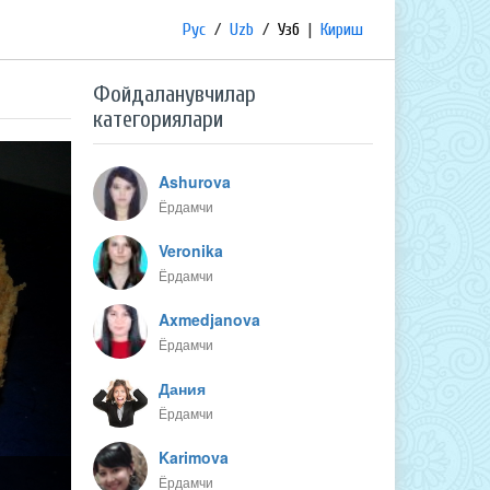
Рус
/
Uzb
/
Узб
|
Кириш
Фойдаланувчилар
категориялари
Ashurova
Ёрдамчи
Veronika
Ёрдамчи
Axmedjanova
Ёрдамчи
Дания
Ёрдамчи
Karimova
Ёрдамчи