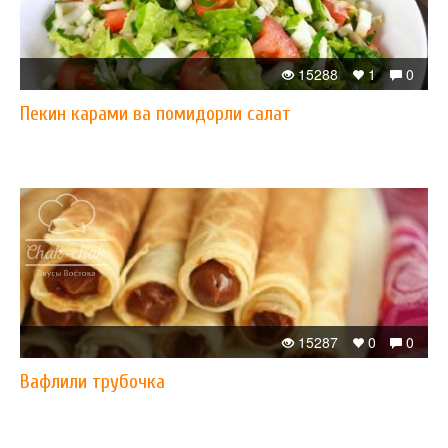
15288
1
0
Пекин карами ва помидорли салат
15287
0
0
Вафлили трубочка