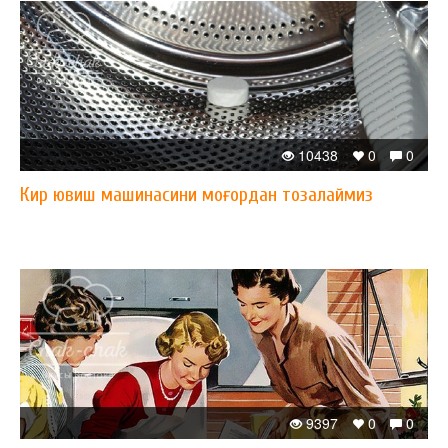
10438
0
0
Кир ювиш машинасини моғордан тозалаймиз
9397
0
0