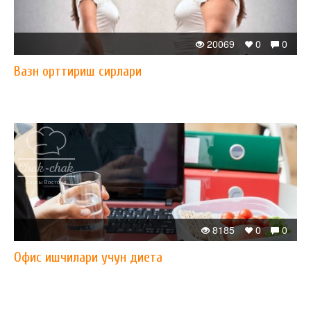
20069
0
0
Вазн орттириш сирлари
8185
0
0
Офис ишчилари учун диета