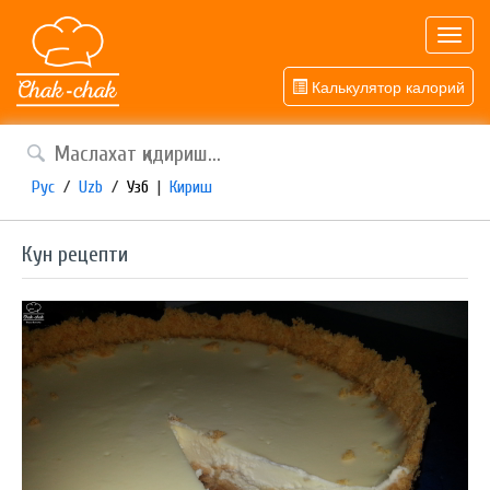
Toggl
navig
Калькулятор калорий
Рус
/
Uzb
/
Узб
|
Кириш
Кун рецепти