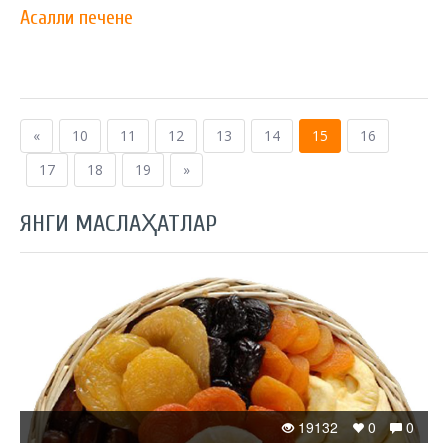
Асалли печене
«
10
11
12
13
14
15
16
17
18
19
»
ЯНГИ МАСЛАҲАТЛАР
19132
0
0