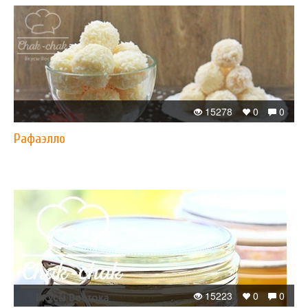
15278
0
0
Рафаэлло
15223
0
0