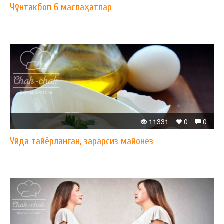
Чўнтакбоп 6 маслаҳатлар
11331
0
0
Уйда тайёрланган, зарарсиз майонез