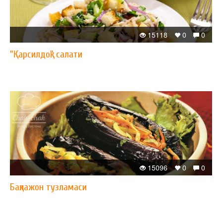
15118
0
0
"Қарсилдоқ" салати
15096
0
0
Бақлажон тузламаси