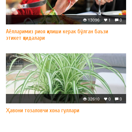
13096
1
0
Аёлларимиз риоя қилиши керак бўлган баъзи
этикет қоидалари
32610
0
0
Ҳавони тозаловчи хона гуллари