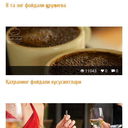
8 та энг фойдали қуруқ мева
11043
0
0
Қаҳванинг фойдали хусусиятлари