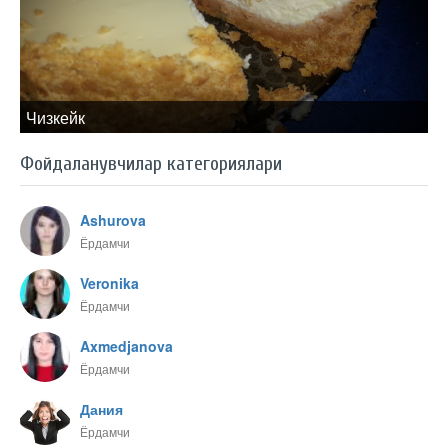
Чизкейк
Фойдаланувчилар категориялари
Ashurova
Ёрдамчи
Veronika
Ёрдамчи
Axmedjanova
Ёрдамчи
Дания
Ёрдамчи