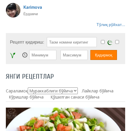
Karimova
Ёрдамчи
Тўлиқ рўйхат...
Рецепт қидириш:
ЯНГИ РЕЦЕПТЛАР
Сараламоқ:
Лайклар бўйича
Кўришлар бўйича
Қўшилган санаси бўйича