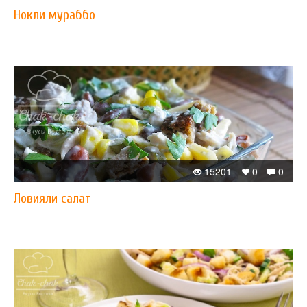
Нокли мураббо
15201
0
0
Ловияли салат