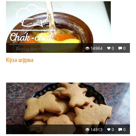
14964
0
0
Кўза шўрва
14913
0
0