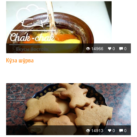
14966
0
0
Кўза шўрва
14913
0
0