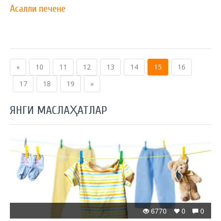
Асалли печене
«
10
11
12
13
14
15
16
17
18
19
»
ЯНГИ МАСЛАҲАТЛАР
6770
0
0