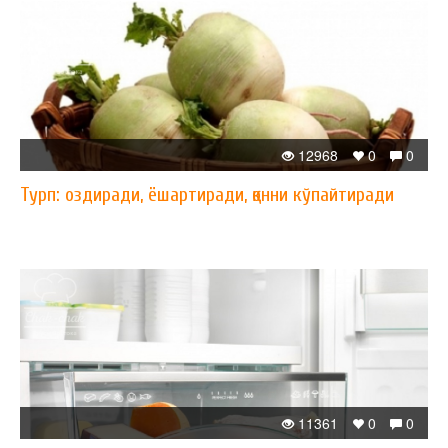
12968
0
0
Турп: оздиради, ёшартиради, қонни кўпайтиради
11361
0
0