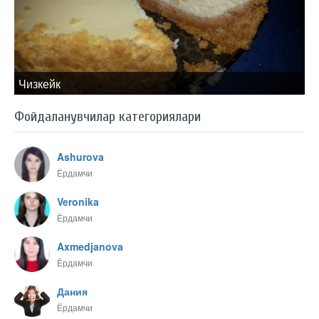
Чизкейк
Фойдаланувчилар категориялари
Ashurova
Ёрдамчи
Veronika
Ёрдамчи
Axmedjanova
Ёрдамчи
Дания
Ёрдамчи