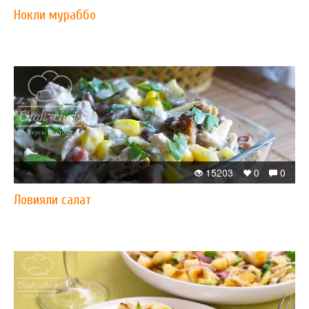
Нокли мураббо
15203
0
0
Ловияли салат