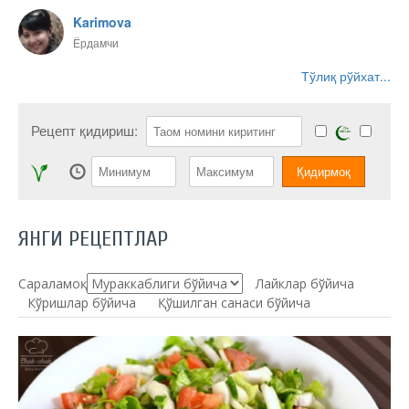
Karimova
Ёрдамчи
Тўлиқ рўйхат...
Рецепт қидириш:
ЯНГИ РЕЦЕПТЛАР
Сараламоқ:
Лайклар бўйича
Кўришлар бўйича
Қўшилган санаси бўйича