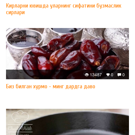
Кирларни ювишда уларнинг сифатини бузмаслик
сирлари
13487
0
0
Биз билган хурмо - минг дардга даво