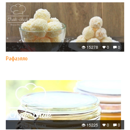
15278
0
0
Рафаэлло
15225
0
0