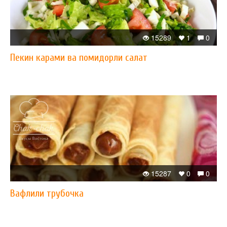
15289
1
0
Пекин карами ва помидорли салат
15287
0
0
Вафлили трубочка