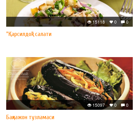
15118
0
0
"Қарсилдоқ" салати
15097
0
0
Бақлажон тузламаси