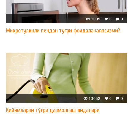
9009
0
0
Микротўлқинли печдан тўғри фойдаланаяпсизми?
13052
0
0
Кийимларни тўғри дазмоллаш қоидалари