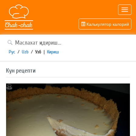
Toggl
navig
Калькулятор калорий
Рус
/
Uzb
/
Узб
|
Кириш
Кун рецепти