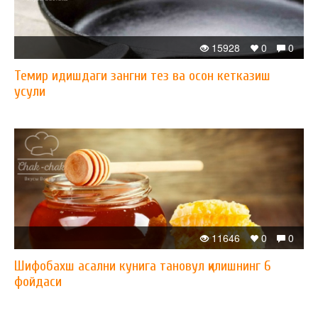
15928
0
0
Темир идишдаги зангни тез ва осон кетказиш
усули
11646
0
0
Шифобахш асални кунига тановул қилишнинг 6
фойдаси