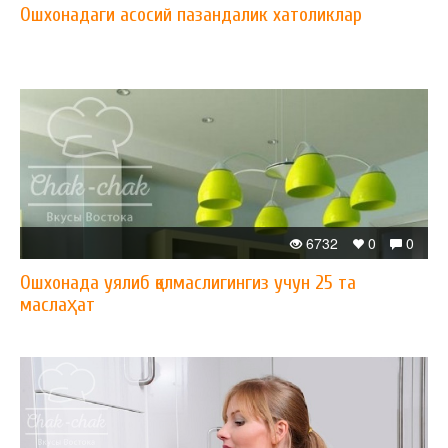
Ошхонадаги асосий пазандалик хатоликлар
6732
0
0
Ошхонада уялиб қолмаслигингиз учун 25 та
маслаҳат