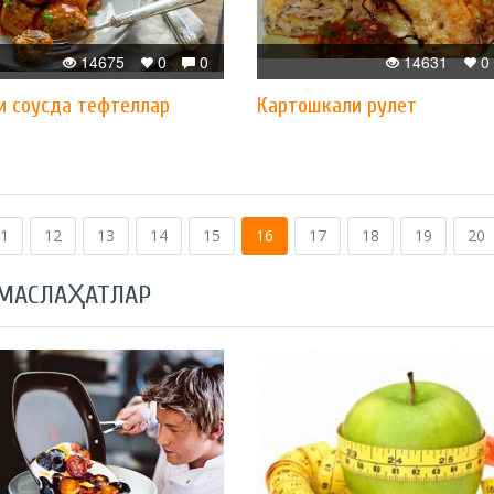
14675
0
0
14631
0
и соусда тефтеллар
Картошкали рулет
1
12
13
14
15
16
17
18
19
20
 МАСЛАҲАТЛАР