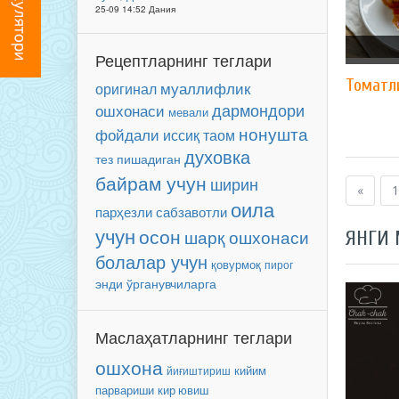
25-09 14:52 Дания
Рецептларнинг теглари
Томатл
муаллифлик
оригинал
ошхонаси
дармондори
мевали
нонушта
фойдали
иссиқ таом
духовка
тез пишадиган
байрам учун
ширин
«
1
оила
парҳезли
сабзавотли
учун
осон
шарқ ошхонаси
ЯНГИ
болалар учун
қовурмоқ
пирог
энди ўрганувчиларга
Маслаҳатларнинг теглари
ошхона
кийим
йиғиштириш
парвариши
кир ювиш