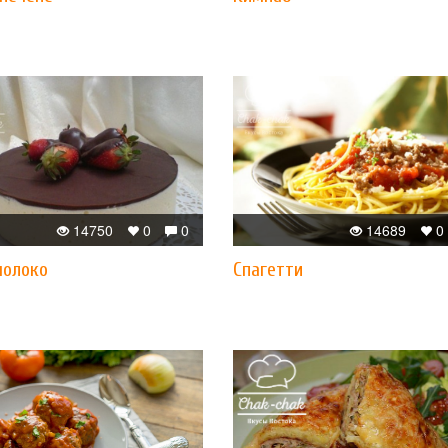
14750
0
0
14689
0
молоко
Спагетти