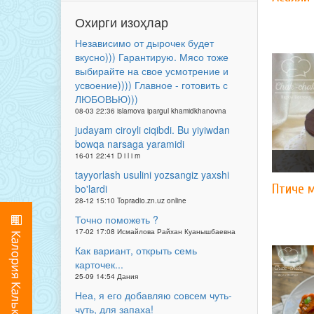
Охирги изоҳлар
Независимо от дырочек будет
вкусно))) Гарантирую. Мясо тоже
выбирайте на свое усмотрение и
усвоение)))) Главное - готовить с
ЛЮБОВЬЮ)))
08-03 22:36 islamova ipargul khamidkhanovna
judayam ciroyli ciqibdi. Bu yiyiwdan
bowqa narsaga yaramidi
16-01 22:41 D i l i m
tayyorlash usulini yozsangiz yaxshi
Птиче 
bo'lardi
28-12 15:10 Topradio.zn.uz online
Точно поможеть ?
17-02 17:08 Исмайлова Райхан Куанышбаевна
Как вариант, открыть семь
карточек...
25-09 14:54 Дания
Неа, я его добавляю совсем чуть-
чуть, для запаха!