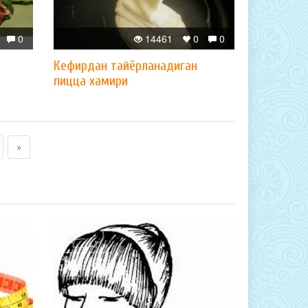
0
14461
0
0
Кефирдан тайёрланадиган
пицца хамири
»