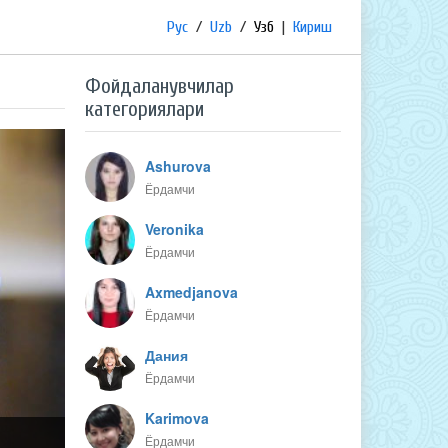
Рус
/
Uzb
/
Узб
|
Кириш
Фойдаланувчилар
категориялари
Ashurova
Ёрдамчи
Veronika
Ёрдамчи
Axmedjanova
Ёрдамчи
Дания
Ёрдамчи
Karimova
Ёрдамчи