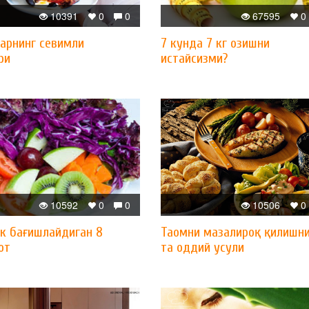
10391
0
0
67595
0
ларнинг севимли
7 кунда 7 кг озишни
ри
истайсизми?
10592
0
0
10506
0
ик бағишлайдиган 8
Таомни мазалироқ қилишни
от
та оддий усули