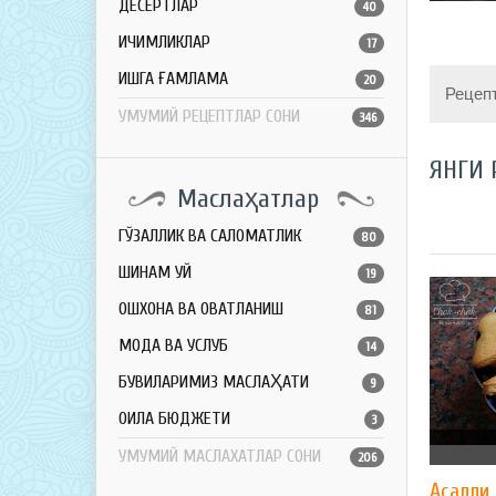
ДЕСЕРТЛАР
40
ИЧИМЛИКЛАР
17
ҚИШГА ҒАМЛАМА
20
Рецеп
УМУМИЙ РЕЦЕПТЛАР СОНИ
346
ЯНГИ 
Маслаҳатлар
ГЎЗАЛЛИК ВА САЛОМАТЛИК
80
ШИНАМ УЙ
19
ОШХОНА ВА ОВҚАТЛАНИШ
81
МОДА ВА УСЛУБ
14
БУВИЛАРИМИЗ МАСЛАҲАТИ
9
ОИЛА БЮДЖЕТИ
3
УМУМИЙ МАСЛАХАТЛАР СОНИ
206
Асалли