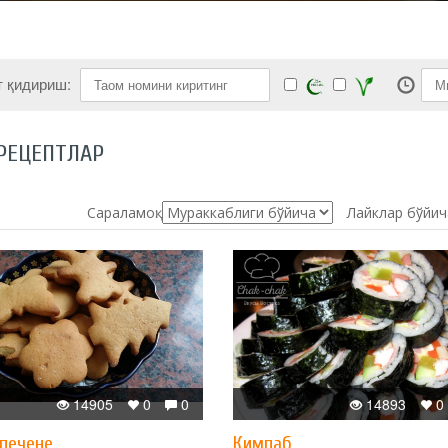
т қидириш:
РЕЦЕПТЛАР
Сараламоқ:
Лайклар бўйич
14905
0
0
14893
0
 печене
Кимпаб