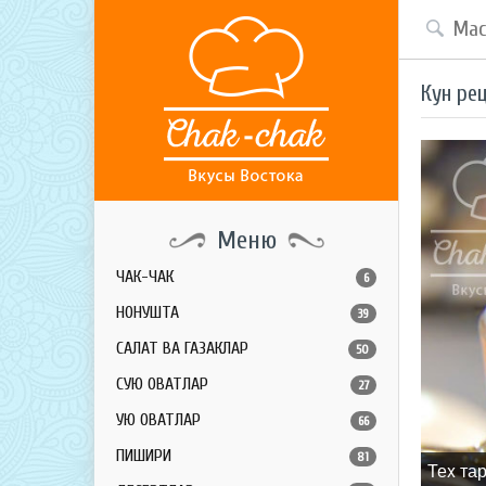
Кун ре
Меню
ЧАК-ЧАК
6
НОНУШТА
39
САЛАТ ВА ГАЗАКЛАР
50
СУЮҚ ОВҚАТЛАР
27
ҚУЮҚ ОВҚАТЛАР
66
ПИШИРИҚ
81
Теx та