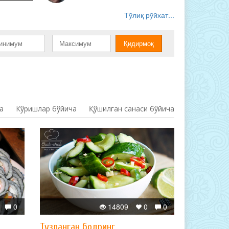
Тўлиқ рўйхат...
а
Кўришлар бўйича
Қўшилган санаси бўйича
0
14809
0
0
Тузланган бодринг