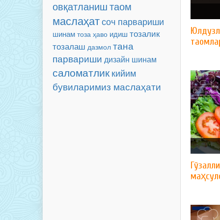
таом
овқатланиш
маслаҳат
соч парвариши
​Юлдуз
тозалик
шинам
идиш
тоза ҳаво
таомла
тана
тозалаш
дазмол
парвариши
дизайн
шинам
саломатлик
кийим
бувиларимиз маслаҳати
Гўзалл
маҳсул