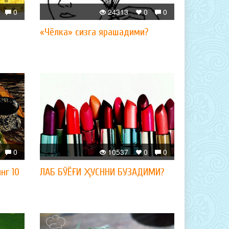
0
24313
0
0
«Чёлка» сизга ярашадими?
0
10537
0
0
нг 10
ЛАБ БЎЁҒИ ҲУСННИ БУЗАДИМИ?