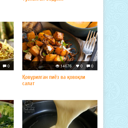
0
14676
0
0
Қовурилган пиёз ва қовоқли
салат