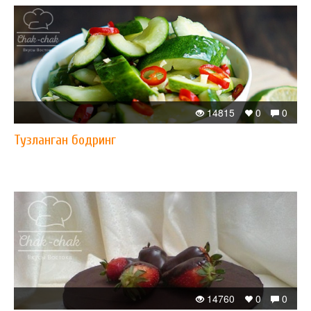
14815
0
0
Тузланган бодринг
14760
0
0