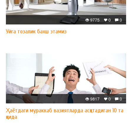
9775
0
0
Уйга тозалик бахш этамиз
9817
0
0
Ҳаётдаги мураккаб вазиятларда асқотадиган 10 та
қоида