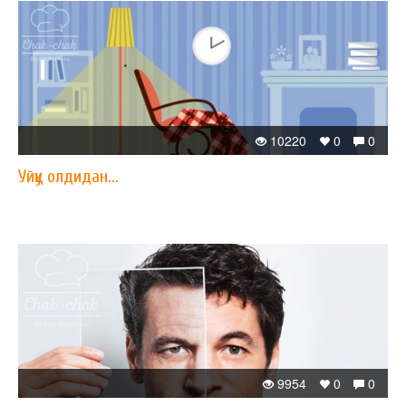
10220
0
0
Уйқу олдидан...
9954
0
0