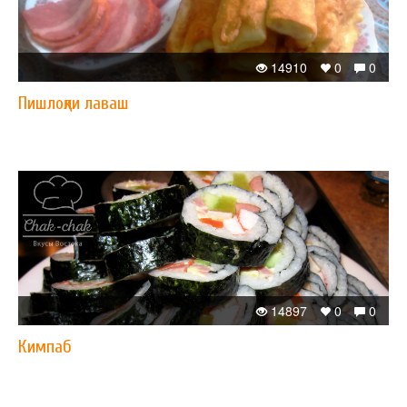
14910
0
0
Пишлоқли лаваш
14897
0
0
Кимпаб