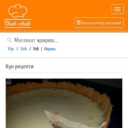
Toggl
navig
Калькулятор калорий
Рус
/
Uzb
/
Узб
|
Кириш
Кун рецепти