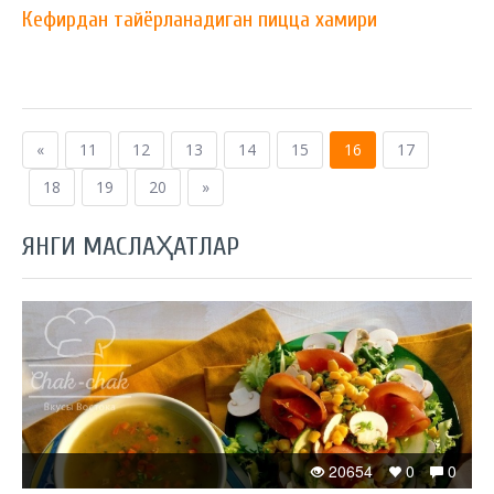
Кефирдан тайёрланадиган пицца хамири
«
11
12
13
14
15
16
17
18
19
20
»
ЯНГИ МАСЛАҲАТЛАР
20654
0
0