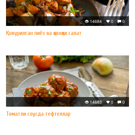
14684
0
0
Қовурилган пиёз ва қовоқли салат
14683
0
0
Томатли соусда тефтеллар