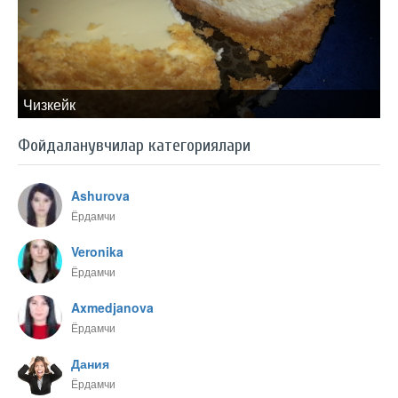
Чизкейк
Фойдаланувчилар категориялари
Ashurova
Ёрдамчи
Veronika
Ёрдамчи
Axmedjanova
Ёрдамчи
Дания
Ёрдамчи