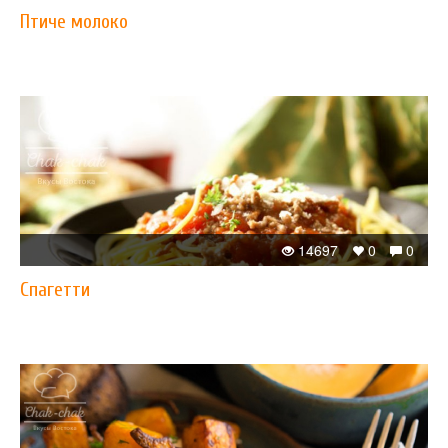
Птиче молоко
14697
0
0
Спагетти