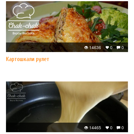
14636
0
0
Картошкали рулет
14465
0
0