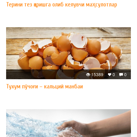
Терини тез қаришга олиб келувчи маҳсулотлар
15389
0
0
Тухум пўчоғи – кальций манбаи