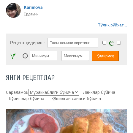
Karimova
Ёрдамчи
Тўлиқ рўйхат...
Рецепт қидириш:
ЯНГИ РЕЦЕПТЛАР
Сараламоқ:
Лайклар бўйича
Кўришлар бўйича
Қўшилган санаси бўйича