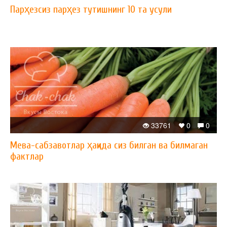
Парҳезсиз парҳез тутишнинг 10 та усули
33761
0
0
Мева-сабзавотлар ҳақида сиз билган ва билмаган
фактлар