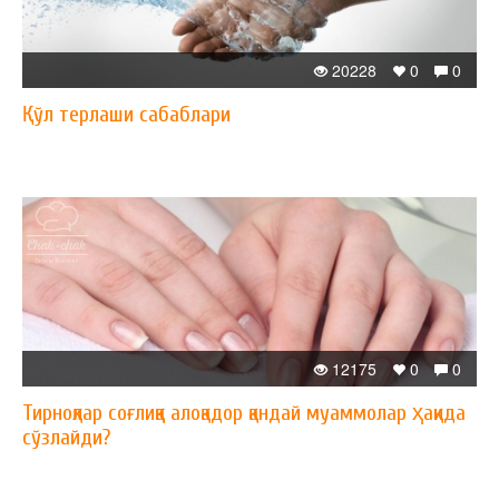
20228
0
0
Қўл терлаши сабаблари
12175
0
0
Тирноқлар соғлиққа алоқадор қандай муаммолар ҳақида
сўзлайди?