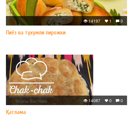
14197
1
0
Пиёз ва тухумли пирожки
14087
0
0
Қатлама