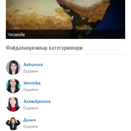
Чизкейк
Фойдаланувчилар категориялари
Ashurova
Ёрдамчи
Veronika
Ёрдамчи
Axmedjanova
Ёрдамчи
Дания
Ёрдамчи