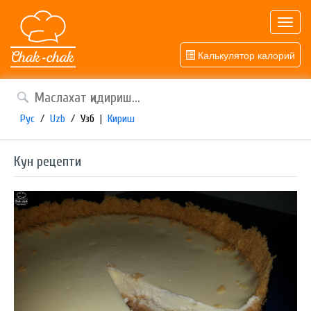
Toggl
navig
Калькулятор калорий
Рус
/
Uzb
/
Узб
|
Кириш
Кун рецепти