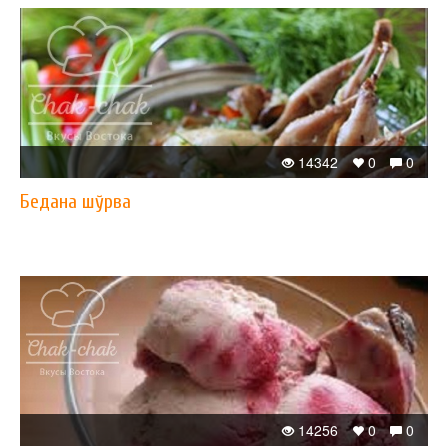
14342
0
0
Бедана шўрва
14256
0
0