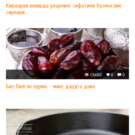
Кирларни ювишда уларнинг сифатини бузмаслик
сирлари
13482
0
0
Биз билган хурмо - минг дардга даво