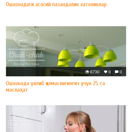
Ошхонадаги асосий пазандалик хатоликлар
6730
0
0
Ошхонада уялиб қолмаслигингиз учун 25 та
маслаҳат