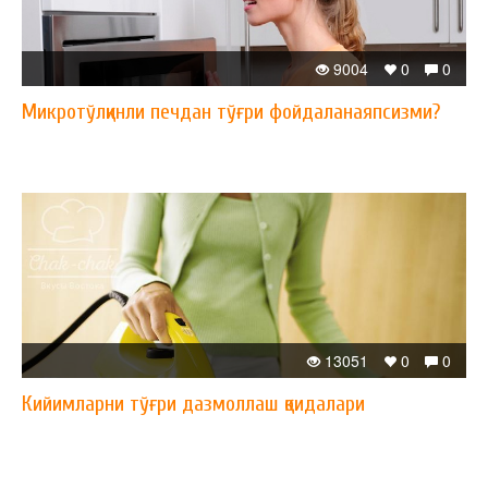
9004
0
0
Микротўлқинли печдан тўғри фойдаланаяпсизми?
13051
0
0
Кийимларни тўғри дазмоллаш қоидалари