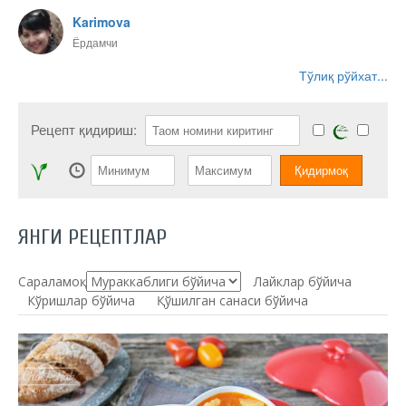
Karimova
Ёрдамчи
Тўлиқ рўйхат...
Рецепт қидириш:
ЯНГИ РЕЦЕПТЛАР
Сараламоқ:
Лайклар бўйича
Кўришлар бўйича
Қўшилган санаси бўйича