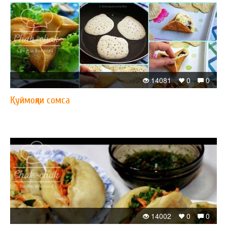
14081
0
0
Қуймоқли сомса
14002
0
0