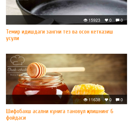
15923
0
0
Темир идишдаги зангни тез ва осон кетказиш
усули
11638
0
0
Шифобахш асални кунига тановул қилишнинг 6
фойдаси