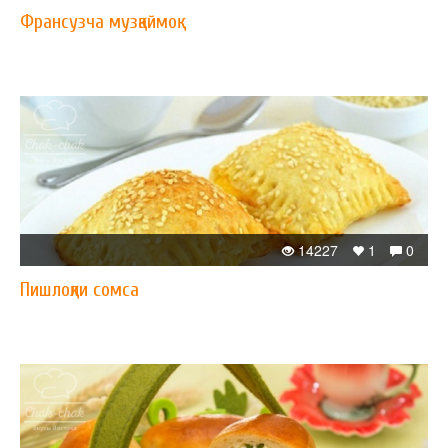
Франсузча музқаймоқ
14227
1
0
Пишлоқли сомса