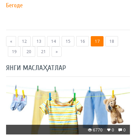
Бегоде
«
12
13
14
15
16
17
18
19
20
21
»
ЯНГИ МАСЛАҲАТЛАР
6770
0
0