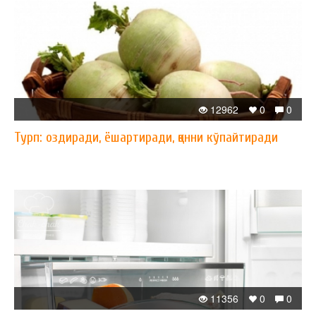
12962
0
0
Турп: оздиради, ёшартиради, қонни кўпайтиради
11356
0
0