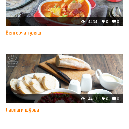
14434
0
0
Венгерча гуляш
14411
0
0
Лавлаги шўрва