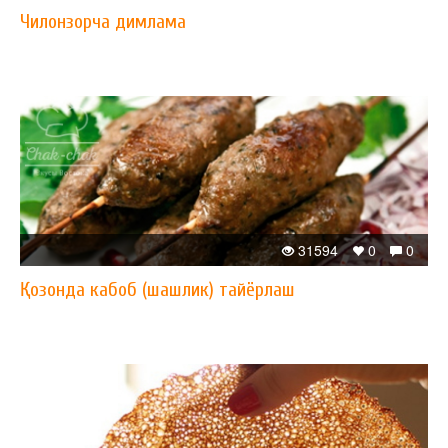
Чилонзорча димлама
31594
0
0
Қозонда кабоб (шашлик) тайёрлаш