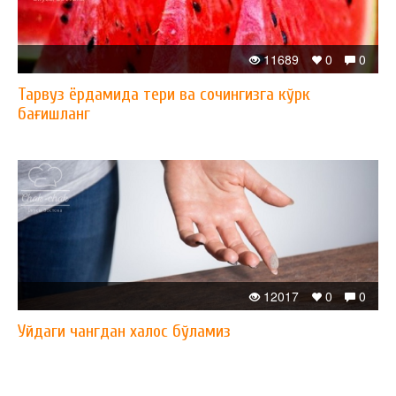
11689
0
0
Тарвуз ёрдамида тери ва сочингизга кўрк
бағишланг
12017
0
0
Уйдаги чангдан халос бўламиз