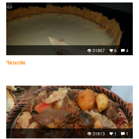
31867
6
4
Чизкейк
31813
1
1