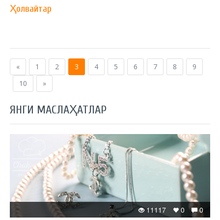
Ҳолвайтар
«
1
2
3
4
5
6
7
8
9
10
»
ЯНГИ МАСЛАҲАТЛАР
11117
0
0