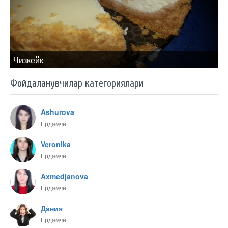
Чизкейк
Фойдаланувчилар категориялари
Ashurova
Ёрдамчи
Veronika
Ёрдамчи
Axmedjanova
Ёрдамчи
Дания
Ёрдамчи