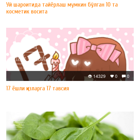
Уй шароитида тайёрлаш мумкин бўлган 10 та
косметик восита
14329
0
0
17 ёшли қизларга 17 тавсия