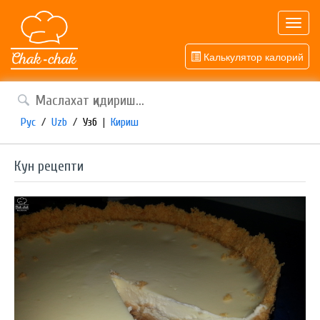
Toggl
navig
Калькулятор калорий
Рус
/
Uzb
/
Узб
|
Кириш
Кун рецепти