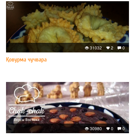
31032
2
0
Қовурма чучвара
30980
0
0