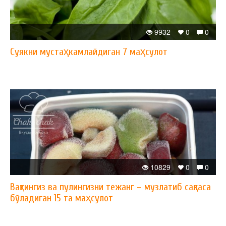
9932
0
0
Суякни мустаҳкамлайдиган 7 маҳсулот
10829
0
0
Вақтингиз ва пулингизни тежанг – музлатиб сақласа
бўладиган 15 та маҳсулот