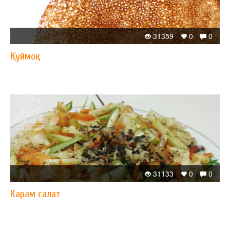
31359
0
0
Қуймоқ
31133
0
0
Карам салат