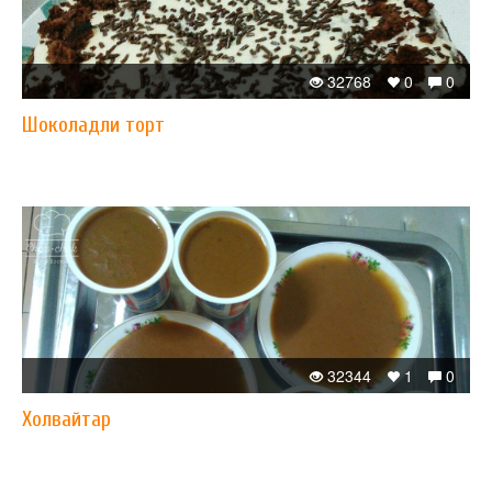
32768
0
0
Шоколадли торт
32344
1
0
Xолвайтар