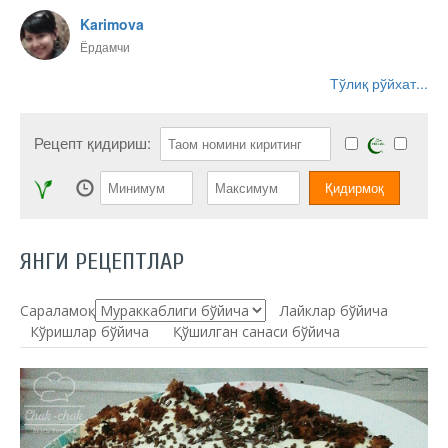
Karimova
Ёрдамчи
Тўлиқ рўйхат...
Рецепт қидириш:
ЯНГИ РЕЦЕПТЛАР
Сараламоқ:
Лайклар бўйича
Кўришлар бўйича
Қўшилган санаси бўйича