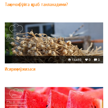
Тақинчоқ бўйга қараб танланадими?
14489
0
0
Исириқ мўжизаси