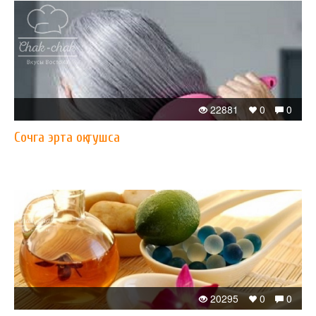
22881
0
0
Сочга эрта оқ тушса
20295
0
0