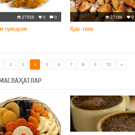
27558
0
0
27186
0
м гулкарам
Қуш-тили
2
3
4
5
6
7
8
9
10
»
 МАСЛАҲАТЛАР