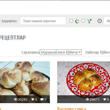
т қидириш:
РЕЦЕПТЛАР
Сараламоқ:
Лайклар бўйич
30291
0
0
28671
0
а
Қатлама сомса