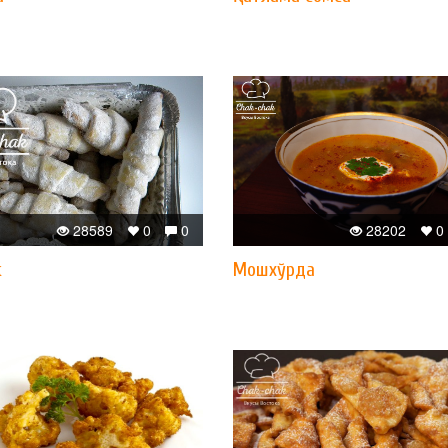
28589
0
0
28202
0
к
Мошхўрда