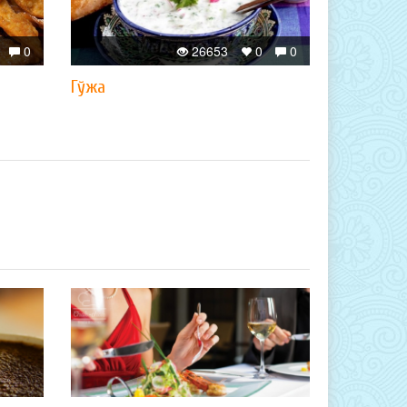
0
26653
0
0
Гўжа