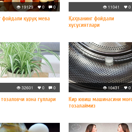
19129
0
0
11041
0
г фойдали қуруқ мева
Қаҳванинг фойдали
хусусиятлари
32601
0
0
10431
0
 тозаловчи хона гуллари
Кир ювиш машинасини моғ
тозалаймиз