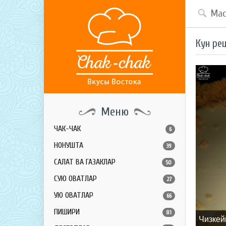
Кун ре
Меню
ЧАК-ЧАК
6
НОНУШТА
39
САЛАТ ВА ГАЗАКЛАР
50
СУЮҚ ОВҚАТЛАР
27
ҚУЮҚ ОВҚАТЛАР
66
ПИШИРИҚ
81
Чизкей