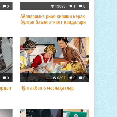
0
13093
1
0
Аёлларимиз риоя қилиши керак
бўлган баъзи этикет қоидалари
0
9397
0
0
ордан
Чўнтакбоп 6 маслаҳатлар