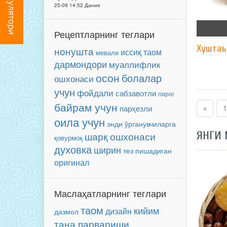
25-09 14:52 Дания
Рецептларнинг теглари
Хуштаъ
нонушта
иссиқ таом
мевали
дармондори
муаллифлик
осон
болалар
ошхонаси
учун
фойдали
сабзавотли
пирог
байрам учун
парҳезли
«
1
оила учун
энди ўрганувчиларга
ЯНГИ
шарқ ошхонаси
қовурмоқ
духовка
ширин
тез пишадиган
оригинал
Маслаҳатларнинг теглари
таом
кийим
дизайн
дазмол
тана парвариши