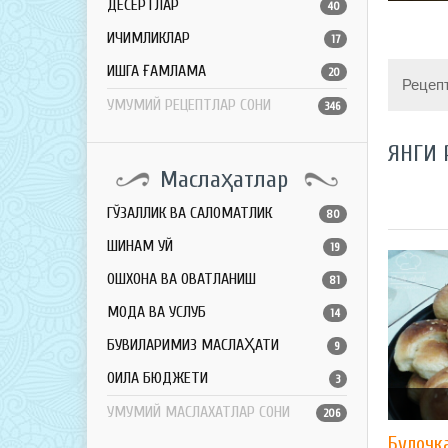
ДЕСЕРТЛАР
40
ИЧИМЛИКЛАР
17
ҚИШГА ҒАМЛАМА
20
Рецеп
УМУМИЙ РЕЦЕПТЛАР СОНИ
346
ЯНГИ 
Маслаҳатлар
ГЎЗАЛЛИК ВА САЛОМАТЛИК
80
ШИНАМ УЙ
19
ОШХОНА ВА ОВҚАТЛАНИШ
81
МОДА ВА УСЛУБ
14
БУВИЛАРИМИЗ МАСЛАҲАТИ
9
ОИЛА БЮДЖЕТИ
3
УМУМИЙ МАСЛАХАТЛАР СОНИ
206
Булочк