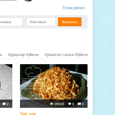
Тўлиқ рўйхат...
а
Кўришлар бўйича
Қўшилган санаси бўйича
2
28606
0
0
Чак-чак