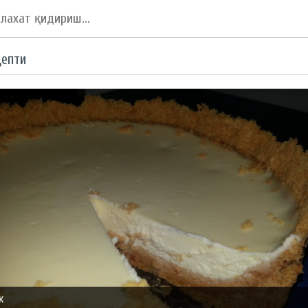
цепти
к