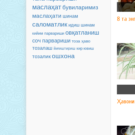
маслаҳат
бувиларимиз
маслаҳати
шинам
8 та эн
саломатлик
идиш
шинам
овқатланиш
кийим парвариши
соч парвариши
тоза ҳаво
тозалаш
йиғиштириш
кир ювиш
ошхона
тозалик
Ҳавони