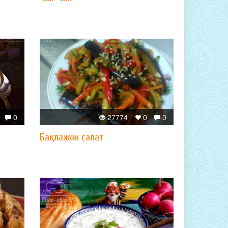
0
27774
0
0
Бақлажон салат