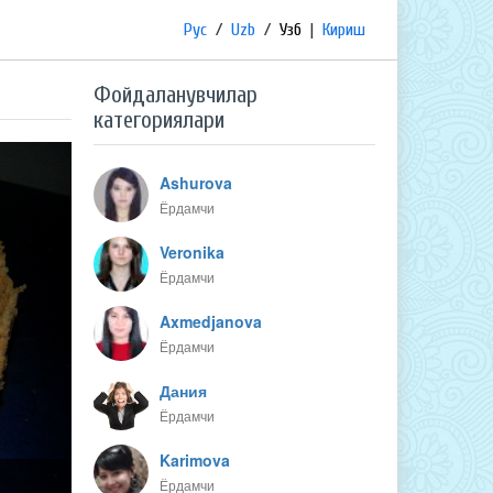
Рус
/
Uzb
/
Узб
|
Кириш
Фойдаланувчилар
категориялари
Ashurova
Ёрдамчи
Veronika
Ёрдамчи
Axmedjanova
Ёрдамчи
Дания
Ёрдамчи
Karimova
Ёрдамчи