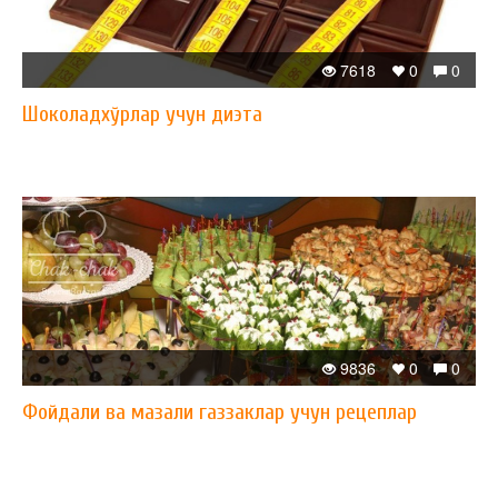
7618
0
0
Шоколадхўрлар учун диэта
9836
0
0
Фойдали ва мазали газзаклар учун рецеплар