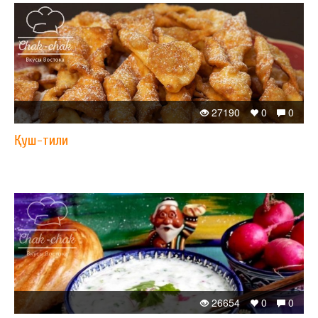
27190
0
0
Қуш-тили
26654
0
0