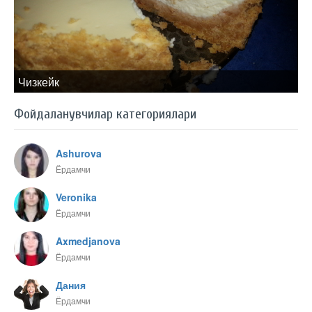
Чизкейк
Фойдаланувчилар категориялари
Ashurova
Ёрдамчи
Veronika
Ёрдамчи
Axmedjanova
Ёрдамчи
Дания
Ёрдамчи