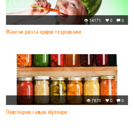
14171
0
0
Жангчи диэта орқали тезроқ озинг
7870
0
0
Овқатларни сақлаш йўллари