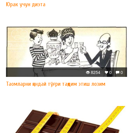
Юрак учун диэта
8254
0
0
Таомларни қандай тўғри тақдим этиш лозим