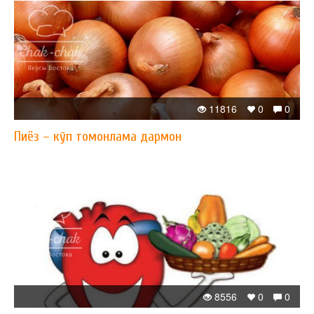
11816
0
0
Пиёз – кўп томонлама дармон
8556
0
0