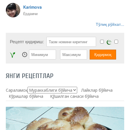
Karimova
Ёрдамчи
Тўлиқ рўйхат...
Рецепт қидириш:
ЯНГИ РЕЦЕПТЛАР
Сараламоқ:
Лайклар бўйича
Кўришлар бўйича
Қўшилган санаси бўйича