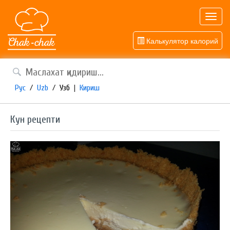
Toggl
navig
Калькулятор калорий
Рус
/
Uzb
/
Узб
|
Кириш
Кун рецепти