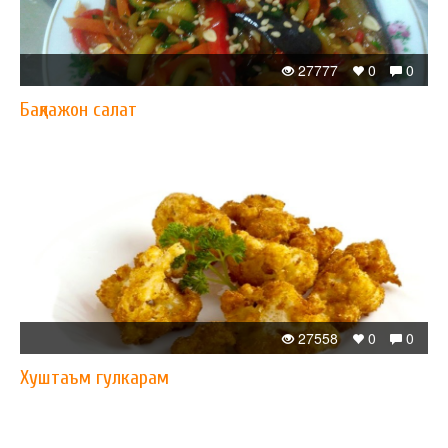
27777
0
0
Бақлажон салат
27558
0
0
Хуштаъм гулкарам