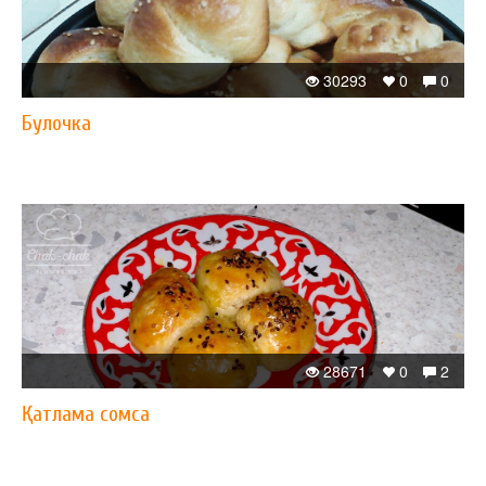
30293
0
0
Булочка
28671
0
2
Қатлама сомса