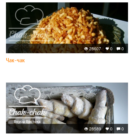
28607
0
0
Чак-чак
28589
0
0