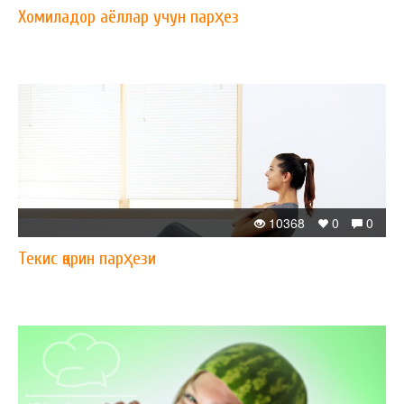
Хомиладор аёллар учун парҳез
10368
0
0
Текис қорин парҳези