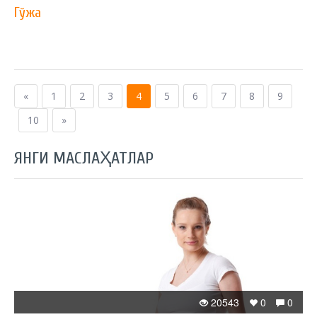
Гўжа
«
1
2
3
4
5
6
7
8
9
10
»
ЯНГИ МАСЛАҲАТЛАР
20543
0
0