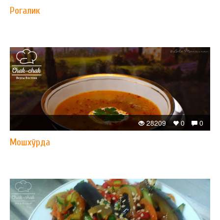
Рогалик
28209
0
0
Мошхўрда