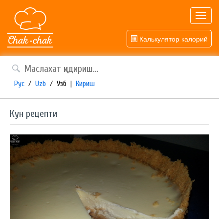
Toggl
navig
Калькулятор калорий
Рус
/
Uzb
/
Узб
|
Кириш
Кун рецепти