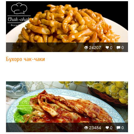
24207
0
0
Бухоро чак-чаки
23484
0
0