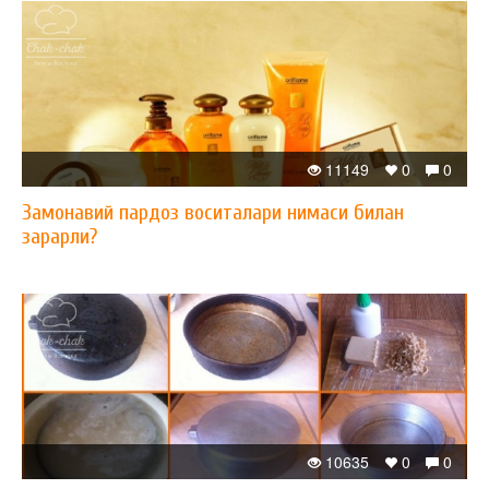
11149
0
0
Замонавий пардоз воситалари нимаси билан
зарарли?
10635
0
0