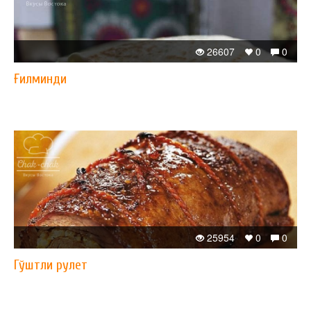
26607
0
0
Ғилминди
25954
0
0
Гўштли рулет