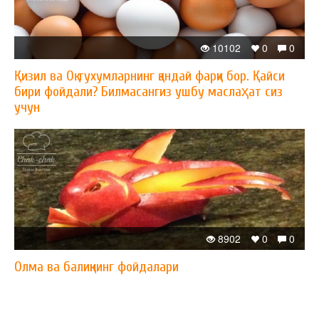
10102
0
0
Қизил ва Оқ тухумларнинг қандай фарқи бор. Қайси
бири фойдали? Билмасангиз ушбу маслаҳат сиз
учун
8902
0
0
Олма ва балиқнинг фойдалари