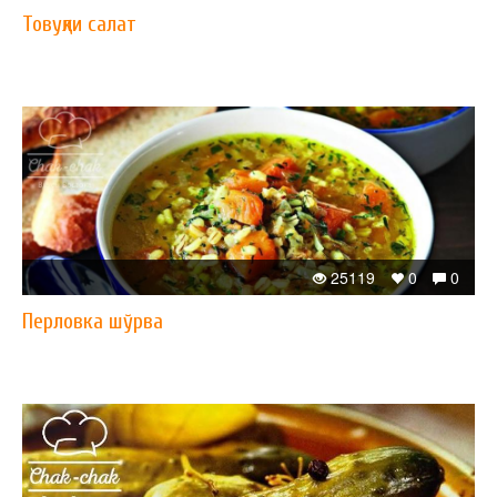
Товуқли салат
25119
0
0
Перловка шўрва