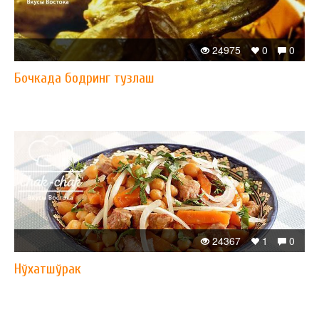
24975
0
0
Бочкада бодринг тузлаш
24367
1
0
Нўхатшўрак