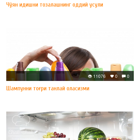
Чўян идишни тозалашнинг оддий усули
11076
0
0
Шампунни тоғри танлай оласизми