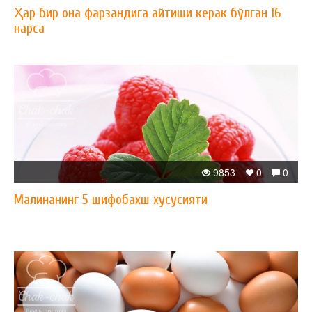
Ҳар бир она фарзандига айтиши керак бўлган 16
нарса
9853
0
0
Малинанинг 5 шифобахш хусусияти