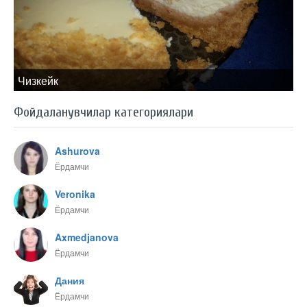
Чизкейк
Фойдаланувчилар категориялари
Ashurova
Ёрдамчи
Veronika
Ёрдамчи
Axmedjanova
Ёрдамчи
Дания
Ёрдамчи