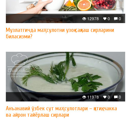
12978
0
0
Музлатгичда маҳсулотни узоқ сақлаш сирларини
биласизми?
11978
0
0
Анъанавий ўзбек сут маҳсулотлари – қатиқ, чакка
ва айрон тайёрлаш сирлари