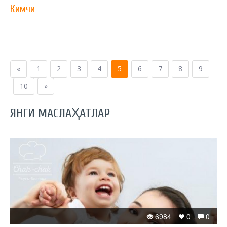
Кимчи
«
1
2
3
4
5
6
7
8
9
10
»
ЯНГИ МАСЛАҲАТЛАР
6984
0
0