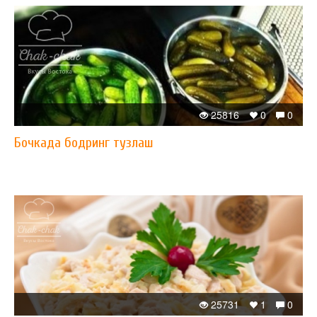
25816
0
0
Бочкада бодринг тузлаш
25731
1
0