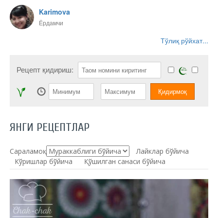
Karimova
Ёрдамчи
Тўлиқ рўйхат...
Рецепт қидириш:
ЯНГИ РЕЦЕПТЛАР
Сараламоқ:
Лайклар бўйича
Кўришлар бўйича
Қўшилган санаси бўйича