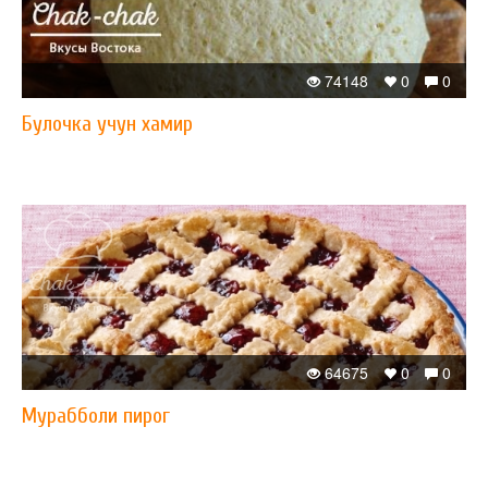
74148
0
0
Булочка учун хамир
64675
0
0
Мурабболи пирог