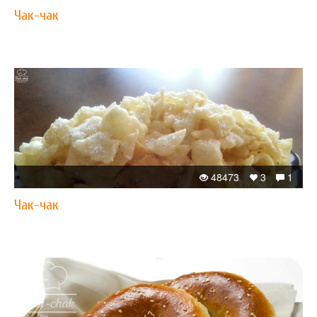
Чак-чак
48473
3
1
Чак-чак