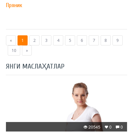
Пряник
«
1
2
3
4
5
6
7
8
9
10
»
ЯНГИ МАСЛАҲАТЛАР
20545
0
0