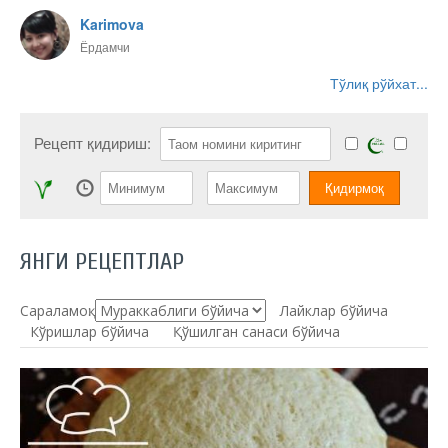
Karimova
Ёрдамчи
Тўлиқ рўйхат...
Рецепт қидириш:
ЯНГИ РЕЦЕПТЛАР
Сараламоқ:
Лайклар бўйича
Кўришлар бўйича
Қўшилган санаси бўйича