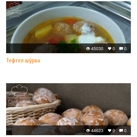
45030
0
0
Тефтел шўрва
44623
0
0