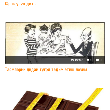
Юрак учун диэта
8257
0
0
Таомларни қандай тўғри тақдим этиш лозим