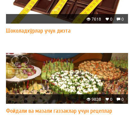
7618
0
0
Шоколадхўрлар учун диэта
9838
0
0
Фойдали ва мазали газзаклар учун рецеплар