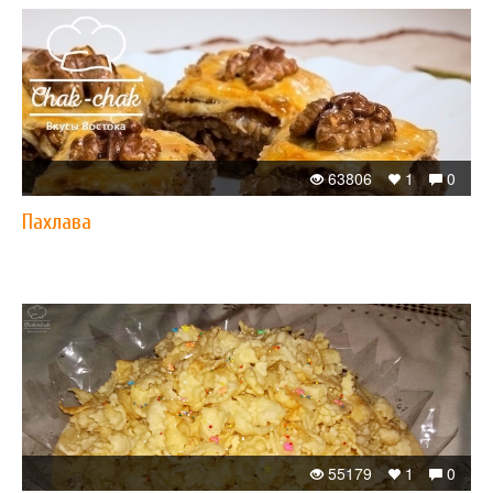
63806
1
0
Пахлава
55179
1
0