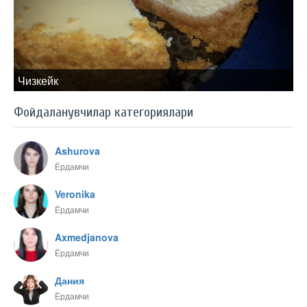
Чизкейк
Фойдаланувчилар категориялари
Ashurova
Ёрдамчи
Veronika
Ёрдамчи
Axmedjanova
Ёрдамчи
Дания
Ёрдамчи