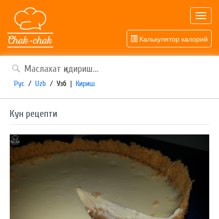
Toggl
navig
Калькулятор калорий
Рус
/
Uzb
/
Узб
|
Кириш
Кун рецепти