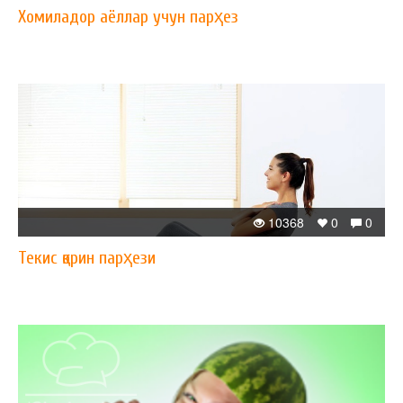
Хомиладор аёллар учун парҳез
10368
0
0
Текис қорин парҳези