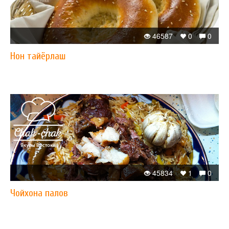
46587
0
0
Нон тайёрлаш
45834
1
0
Чойхона палов