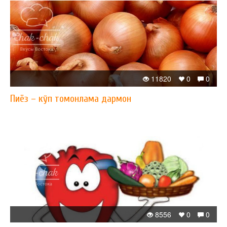
11820
0
0
Пиёз – кўп томонлама дармон
8556
0
0