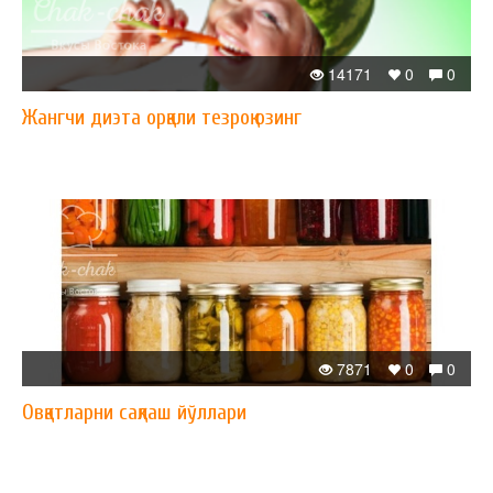
14171
0
0
Жангчи диэта орқали тезроқ озинг
7871
0
0
Овқатларни сақлаш йўллари