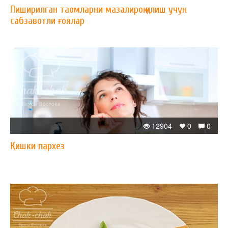
Пиширилган таомларни мазалироқ қилиш учун
сабзавотли ғоялар
12904
0
0
Қишки пархез