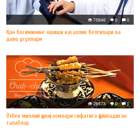
75846
0
0
Қон босимининг ошиши касаллик белгилари ва
даво усуллари
28873
0
0
Ўзбек миллий қуюқ таомлари сифатига қўйиладиган
талаблар