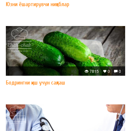
Юзни ёшартирувчи ниқоблар
7815
0
0
Бодрингни қиш учун сақлаш