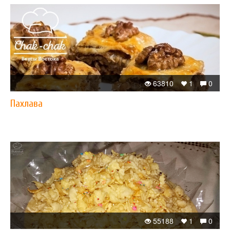
63810
1
0
Пахлава
55188
1
0