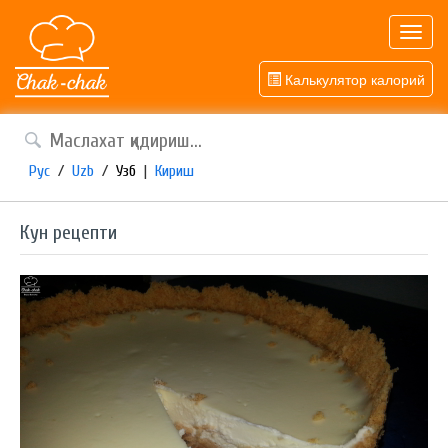
Toggl
navig
Калькулятор калорий
Рус
/
Uzb
/
Узб
|
Кириш
Кун рецепти