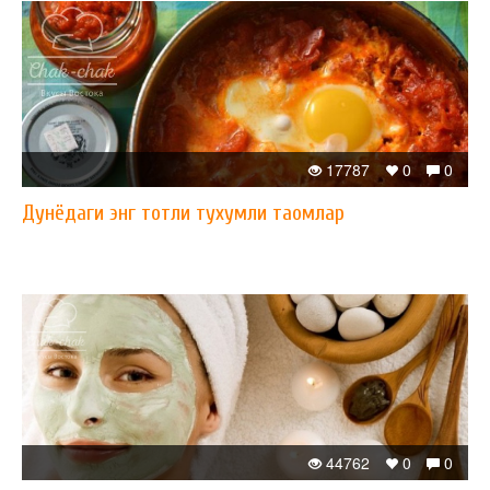
17787
0
0
Дунёдаги энг тотли тухумли таомлар
44762
0
0