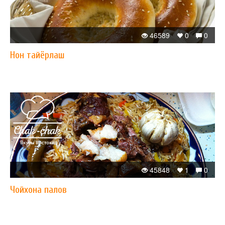
46589
0
0
Нон тайёрлаш
45848
1
0
Чойхона палов