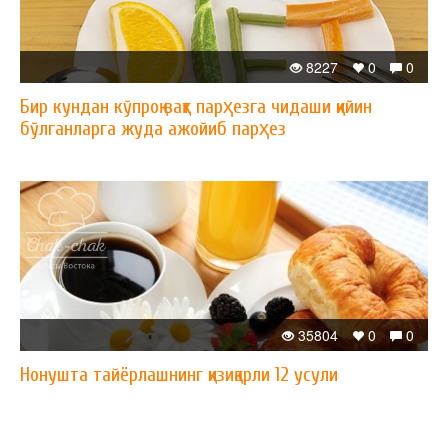
8227
0
0
Бир кундан кўпроқ вақт парҳезга чидаши қийин
бўлганларга жуда ажойиб парҳез
35804
0
0
Нонушта тайёрлашнинг қизиқарли 12 усули