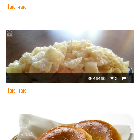
Чак-чак
48480
3
1
Чак-чак