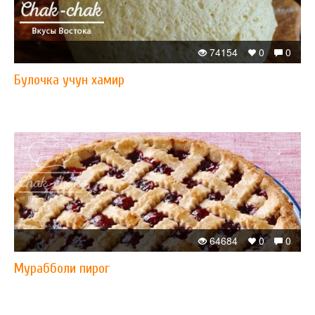
74154
0
0
Булочка учун хамир
64684
0
0
Мурабболи пирог