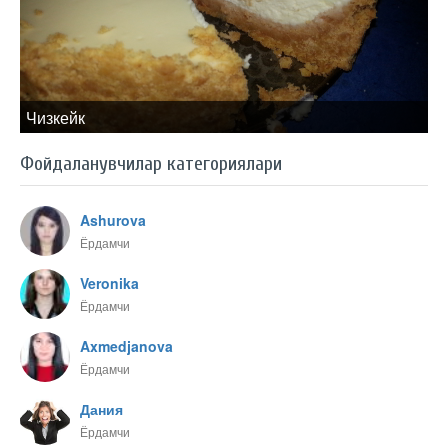
Чизкейк
Фойдаланувчилар категориялари
Ashurova
Ёрдамчи
Veronika
Ёрдамчи
Axmedjanova
Ёрдамчи
Дания
Ёрдамчи