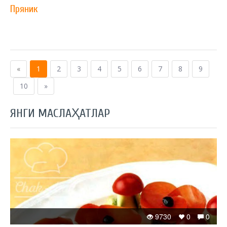
Пряник
«
1
2
3
4
5
6
7
8
9
10
»
ЯНГИ МАСЛАҲАТЛАР
9730
0
0