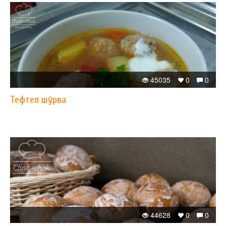
45035
0
0
Тефтел шўрва
44628
0
0