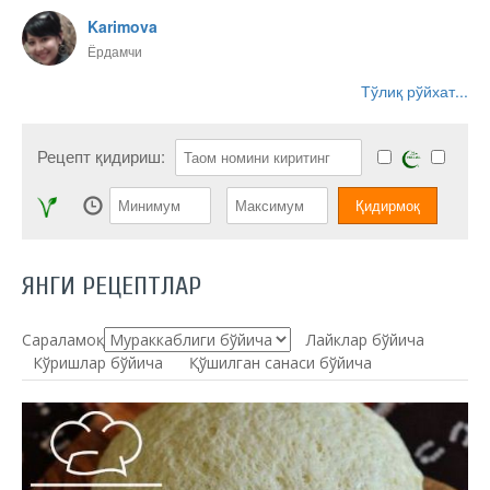
Karimova
Ёрдамчи
Тўлиқ рўйхат...
Рецепт қидириш:
ЯНГИ РЕЦЕПТЛАР
Сараламоқ:
Лайклар бўйича
Кўришлар бўйича
Қўшилган санаси бўйича