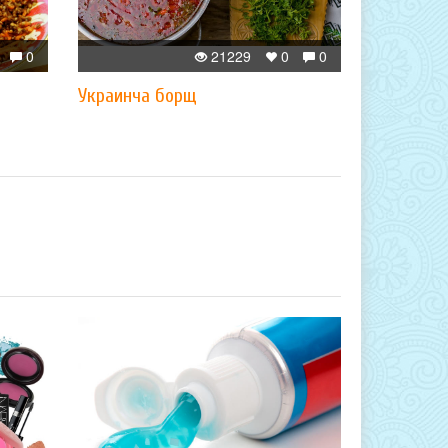
0
21229
0
0
​Украинча борщ