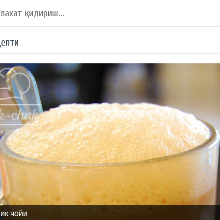
цепти
рик чойи