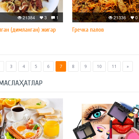
21384
3
1
21336
0
ган (димланган) жигар
Гречка палов
3
4
5
6
7
8
9
10
11
»
 МАСЛАҲАТЛАР