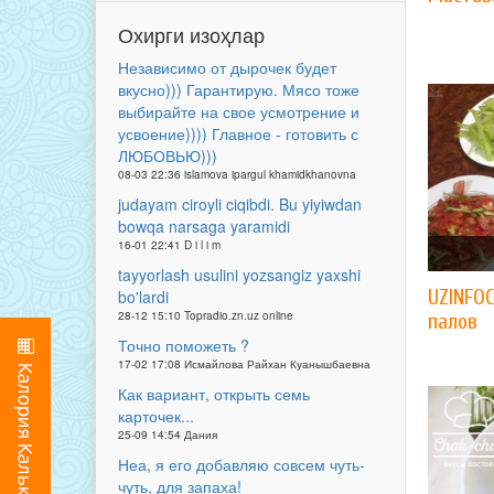
Охирги изоҳлар
Независимо от дырочек будет
вкусно))) Гарантирую. Мясо тоже
выбирайте на свое усмотрение и
усвоение)))) Главное - готовить с
ЛЮБОВЬЮ)))
08-03 22:36 islamova ipargul khamidkhanovna
judayam ciroyli ciqibdi. Bu yiyiwdan
bowqa narsaga yaramidi
16-01 22:41 D i l i m
tayyorlash usulini yozsangiz yaxshi
UZINFO
bo'lardi
28-12 15:10 Topradio.zn.uz online
палов
Точно поможеть ?
17-02 17:08 Исмайлова Райхан Куанышбаевна
Как вариант, открыть семь
карточек...
25-09 14:54 Дания
Неа, я его добавляю совсем чуть-
чуть, для запаха!