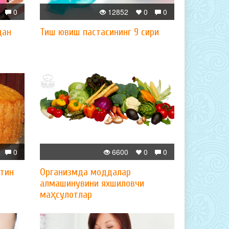
0
12852
0
0
дан
Тиш ювиш пастасининг 9 сири
0
6600
0
0
лтин
Организмда моддалар
алмашинувини яхшиловчи
маҳсулотлар