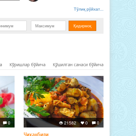
Тўлиқ рўйхат...
а
Кўришлар бўйича
Қўшилган санаси бўйича
0
21582
0
0
Чиханбили