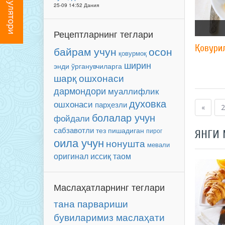
25-09 14:52 Дания
Рецептларнинг теглари
Қовурил
байрам учун
осон
қовурмоқ
ширин
энди ўрганувчиларга
шарқ ошхонаси
дармондори
муаллифлик
духовка
ошхонаси
парҳезли
«
2
болалар учун
фойдали
сабзавотли
тез пишадиган
пирог
ЯНГИ
оила учун
нонушта
мевали
оригинал
иссиқ таом
Маслаҳатларнинг теглари
тана парвариши
бувиларимиз маслаҳати