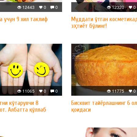
12443
0
0
12320
0
а учун 9 хил таклиф
Муддати ўтган косметика
эҳтиёт бўлинг!
11065
0
0
11775
0
тни кўтарувчи 8
Бисквит тайёрлашнинг 6 о
от. Албатта қўллаб
қоидаси