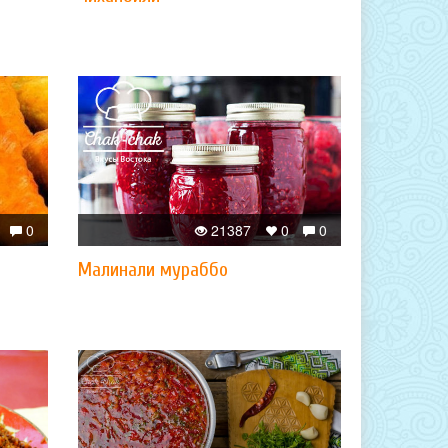
0
21387
0
0
Малинали мураббо