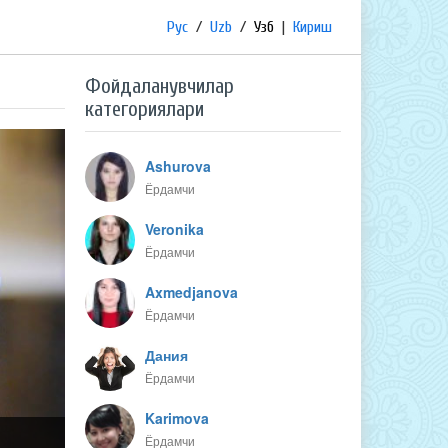
Рус
/
Uzb
/
Узб
|
Кириш
Фойдаланувчилар
категориялари
Ashurova
Ёрдамчи
Veronika
Ёрдамчи
Axmedjanova
Ёрдамчи
Дания
Ёрдамчи
Karimova
Ёрдамчи