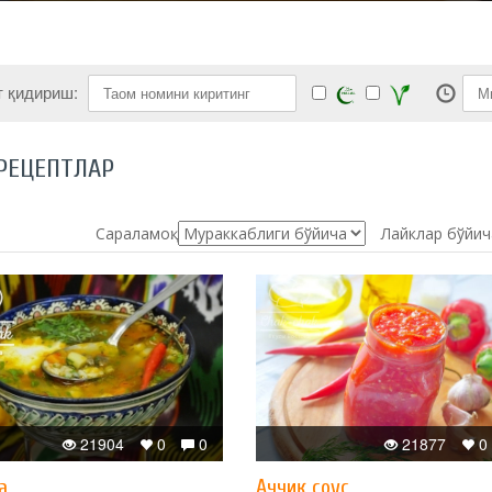
т қидириш:
РЕЦЕПТЛАР
Сараламоқ:
Лайклар бўйич
21904
0
0
21877
0
а
Аччиқ соус