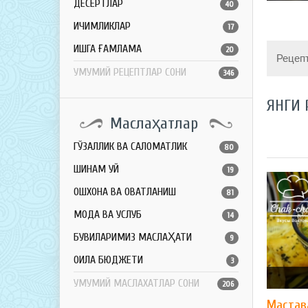
ДЕСЕРТЛАР
40
ИЧИМЛИКЛАР
17
ҚИШГА ҒАМЛАМА
20
Рецеп
УМУМИЙ РЕЦЕПТЛАР СОНИ
346
ЯНГИ 
Маслаҳатлар
ГЎЗАЛЛИК ВА САЛОМАТЛИК
80
ШИНАМ УЙ
19
ОШХОНА ВА ОВҚАТЛАНИШ
81
МОДА ВА УСЛУБ
14
БУВИЛАРИМИЗ МАСЛАҲАТИ
9
ОИЛА БЮДЖЕТИ
3
УМУМИЙ МАСЛАХАТЛАР СОНИ
206
Мастав