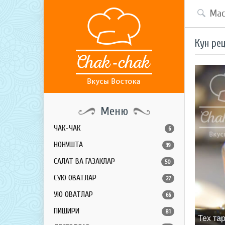
Кун ре
Меню
ЧАК-ЧАК
6
НОНУШТА
39
САЛАТ ВА ГАЗАКЛАР
50
СУЮҚ ОВҚАТЛАР
27
ҚУЮҚ ОВҚАТЛАР
66
ПИШИРИҚ
81
Теx та