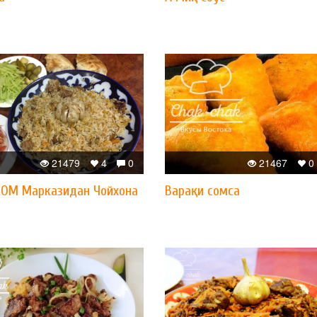
21479
4
0
21467
0
COM Марказидан Чойхона
Варақи сомса