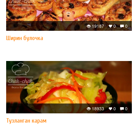
19187
0
0
Ширин булочка
18933
0
0
Тузланган карам