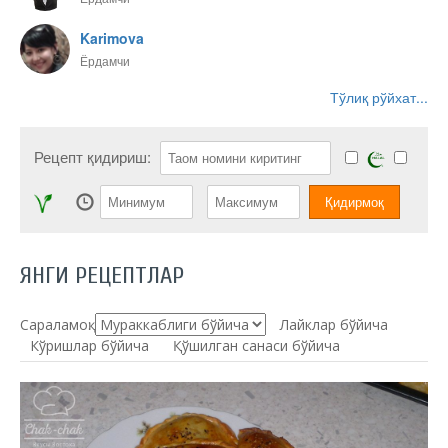
Karimova
Ёрдамчи
Тўлиқ рўйхат...
Рецепт қидириш:
ЯНГИ РЕЦЕПТЛАР
Сараламоқ:
Лайклар бўйича
Кўришлар бўйича
Қўшилган санаси бўйича