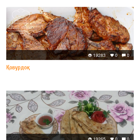
19283
0
0
Қовурдоқ
19265
0
0