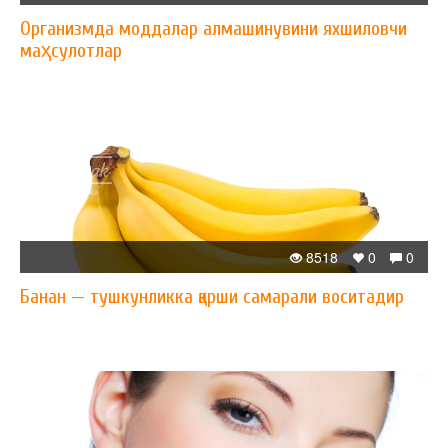
Организмда моддалар алмашинувини яхшиловчи
маҳсулотлар
8518
0
0
Банан — тушкунликка қарши самарали воситадир