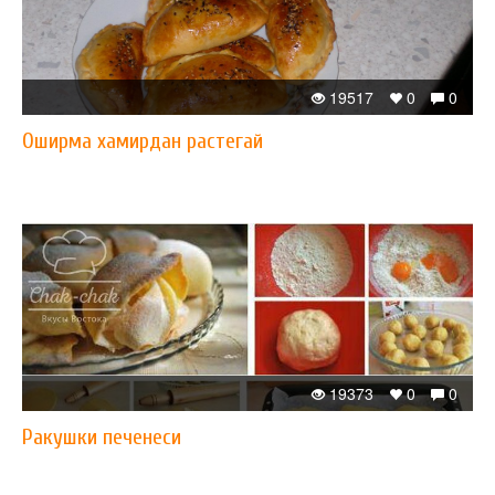
19517
0
0
Оширма хамирдан растегай
19373
0
0
Ракушки печенеси