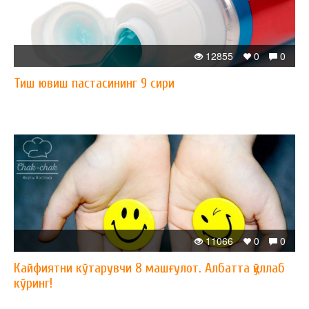
12855
0
0
Тиш ювиш пастасининг 9 сири
11066
0
0
Кайфиятни кўтарувчи 8 машғулот. Албатта қўллаб
кўринг!