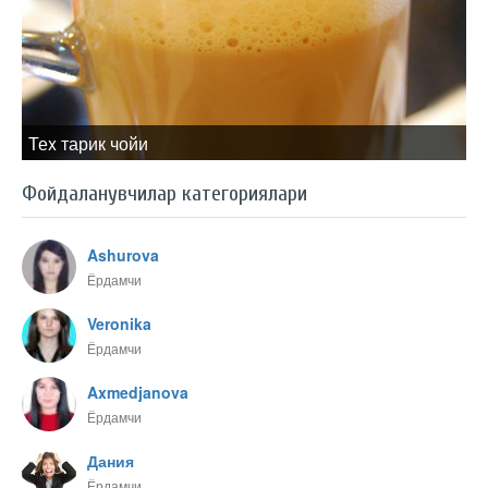
Теx тарик чойи
Фойдаланувчилар категориялари
Ashurova
Ёрдамчи
Veronika
Ёрдамчи
Axmedjanova
Ёрдамчи
Дания
Ёрдамчи