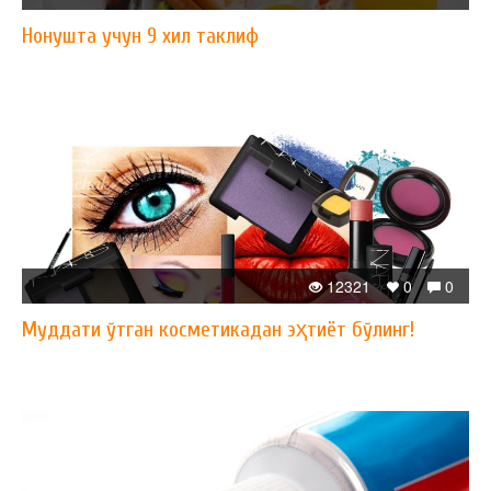
Нонушта учун 9 хил таклиф
12321
0
0
Муддати ўтган косметикадан эҳтиёт бўлинг!