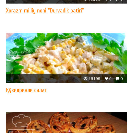
Xorazm milliy noni “Durvadik patiri”
19199
0
0
Қўзиқоринли салат