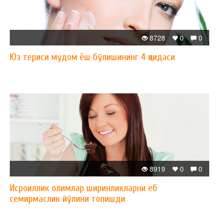
8728
0
0
Юз териси мудом ёш бўлишининг 4 қоидаси
8919
0
0
Исроиллик олимлар ширинликларни еб
семирмаслик йўлини топишди