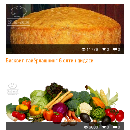
11776
0
0
Бисквит тайёрлашнинг 6 олтин қоидаси
6600
0
0