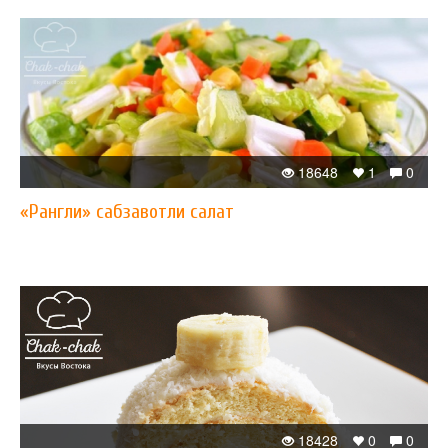
18648
1
0
«Рангли» сабзавотли салат
18428
0
0