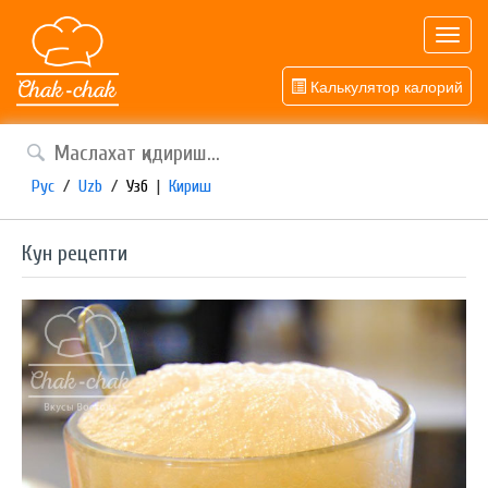
Toggl
navig
Калькулятор калорий
Рус
/
Uzb
/
Узб
|
Кириш
Кун рецепти