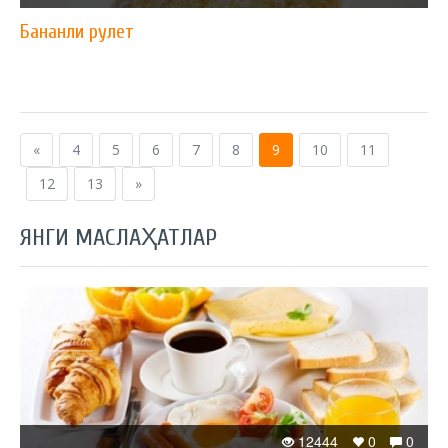
Бананли рулет
«
4
5
6
7
8
9
10
11
12
13
»
ЯНГИ МАСЛАҲАТЛАР
12444
0
0