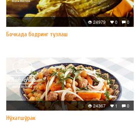
24979
0
0
Бочкада бодринг тузлаш
24367
1
0
Нўхатшўрак