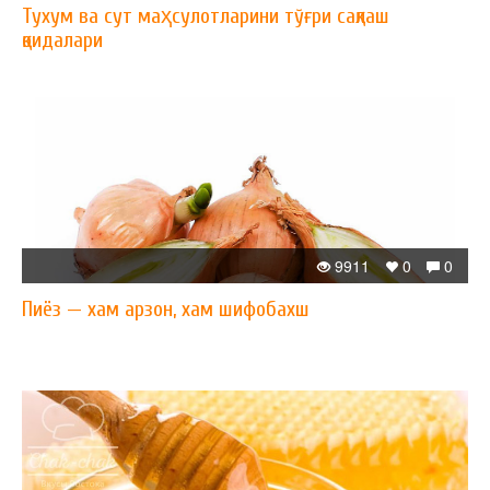
Тухум ва сут маҳсулотларини тўғри сақлаш
қоидалари
9911
0
0
Пиёз — xам арзон, xам шифобахш