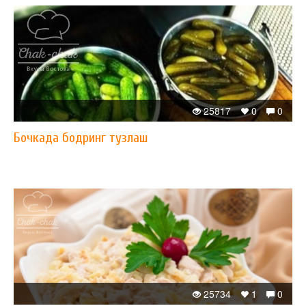
25817
0
0
Бочкада бодринг тузлаш
25734
1
0