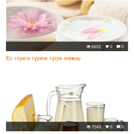
6652
0
0
Юз териси турини тўғри аниқлаш
7245
0
0