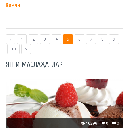
Кимчи
«
1
2
3
4
5
6
7
8
9
10
»
ЯНГИ МАСЛАҲАТЛАР
16296
0
0