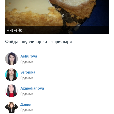
Чизкейк
Фойдаланувчилар категориялари
Ashurova
Ёрдамчи
Veronika
Ёрдамчи
Axmedjanova
Ёрдамчи
Дания
Ёрдамчи