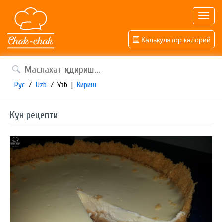
Toggl
navig
Калькулятор калорий
Рус
/
Uzb
/
Узб
|
Кириш
Кун рецепти