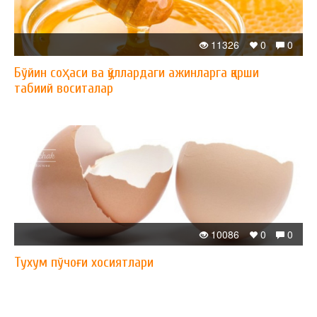
11326
0
0
Бўйин соҳаси ва қўллардаги ажинларга қарши
табиий воситалар
10086
0
0
Тухум пўчоғи хосиятлари