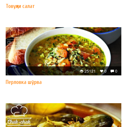
Товуқли салат
25121
0
0
Перловка шўрва