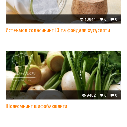
13844
0
0
Истеъмол содасининг 10 та фойдали хусусияти
9482
0
0
Шолғомнинг шифобахшлиги