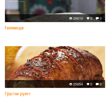
26610
0
0
Ғилминди
25954
0
0
Гўштли рулет