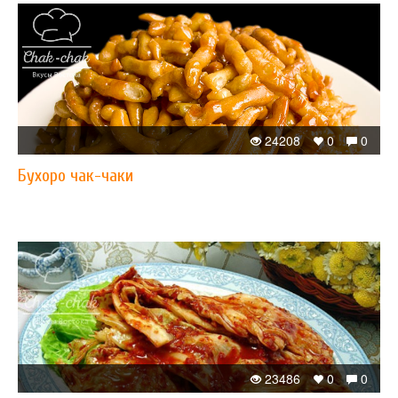
24208
0
0
Бухоро чак-чаки
23486
0
0