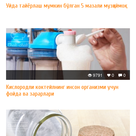
Уйда тайёрлаш мумкин бўлган 5 мазали музқаймоқ
9791
0
0
Кислородли коктейлнинг инсон организми учун
фойда ва зарарлари