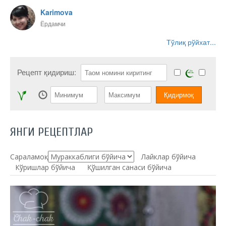
Karimova
Ёрдамчи
Тўлиқ рўйхат...
Рецепт қидириш:
ЯНГИ РЕЦЕПТЛАР
Сараламоқ:
Лайклар бўйича
Кўришлар бўйича
Қўшилган санаси бўйича