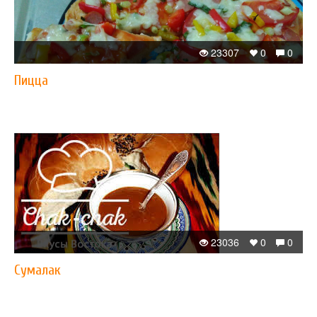
23307
0
0
Пицца
23036
0
0
Сумалак