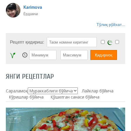
Karimova
Ёрдамчи
Тўлиқ рўйхат...
Рецепт қидириш:
ЯНГИ РЕЦЕПТЛАР
Сараламоқ:
Лайклар бўйича
Кўришлар бўйича
Қўшилган санаси бўйича