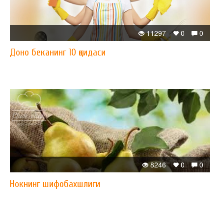
11297
0
0
Доно беканинг 10 қоидаси
8246
0
0
Нокнинг шифобахшлиги