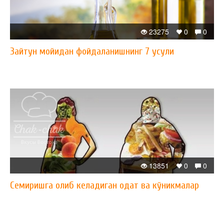
23275
0
0
Зайтун мойидан фойдаланишнинг 7 усули
13851
0
0
Семиришга олиб келадиган одат ва кўникмалар