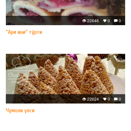
22646
0
0
"Ари ини" тўрти
22624
0
0
Чумоли уяси