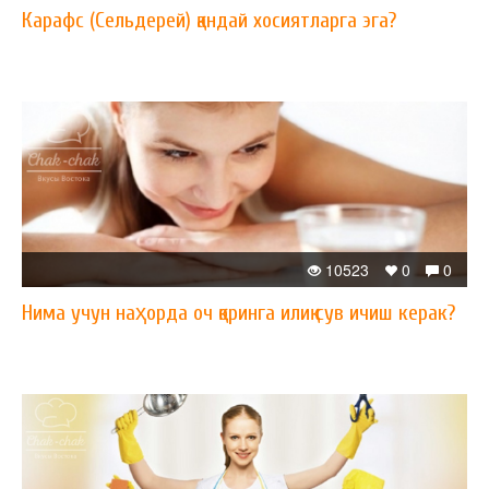
Карафс (Сельдерей) қандай хосиятларга эга?
10523
0
0
Нима учун наҳорда оч қоринга илиқ сув ичиш керак?