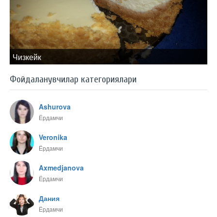
Чизкейк
Фойдаланувчилар категориялари
Ashurova
Ёрдамчи
Veronika
Ёрдамчи
Axmedjanova
Ёрдамчи
Дания
Ёрдамчи