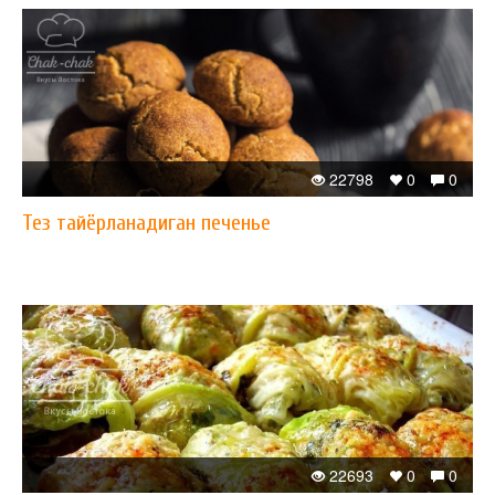
22798
0
0
Тез тайёрланадиган печенье
22693
0
0