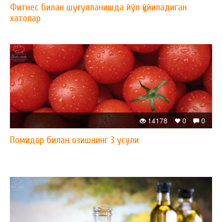
Фитнес билан шуғулланишда йўл қўйиладиган
хатолар
14178
0
0
Помидор билан озишнинг 3 усули