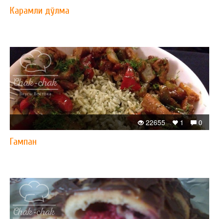
Карамли дўлма
22655
1
0
Гампан