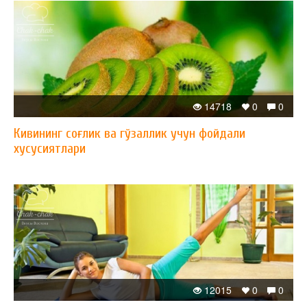
14718
0
0
Кивининг соғлик ва гўзаллик учун фойдали
хусусиятлари
12015
0
0