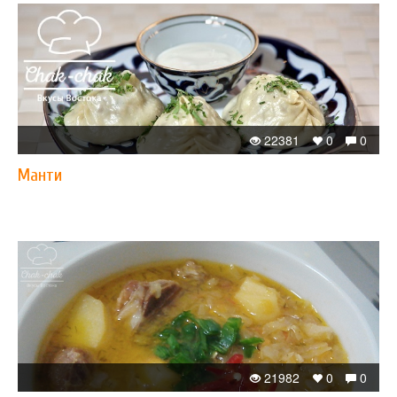
22381
0
0
Манти
21982
0
0