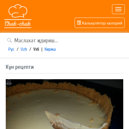
Toggl
navig
Калькулятор калорий
Рус
/
Uzb
/
Узб
|
Кириш
Кун рецепти