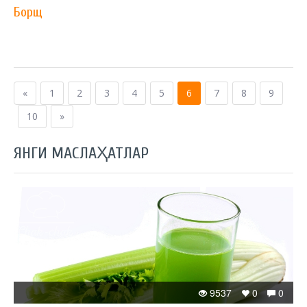
Борщ
«
1
2
3
4
5
6
7
8
9
10
»
ЯНГИ МАСЛАҲАТЛАР
9537
0
0