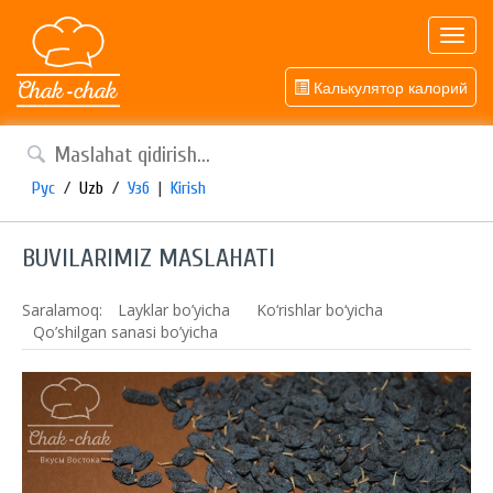
Toggl
navig
Калькулятор калорий
Рус
/
Uzb
/
Узб
|
Kirish
BUVILARIMIZ MASLAHATI
Saralamoq:
Layklar bo’yicha
Ko‘rishlar bo‘yicha
Qo’shilgan sanasi bo’yicha