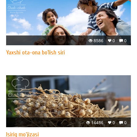
8586
0
0
Yaxshi ota-ona bo’lish siri
14486
0
0
Isiriq mo‘jizasi