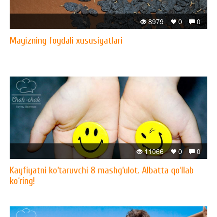
8979
0
0
Mayizning foydali xususiyatlari
11066
0
0
Kayfiyatni ko‘taruvchi 8 mashg‘ulot. Albatta qo‘llab
ko‘ring!