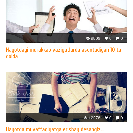
9809
0
0
Hayotdagi murakkab vaziyatlarda asqotadigan 10 ta
qoida
12278
0
0
Hayotda muvaffaqiyatga erishay desangiz…