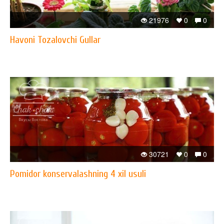
21976
0
0
Havoni Tozalovchi Gullar
30721
0
0
Pomidor konservalashning 4 xil usuli