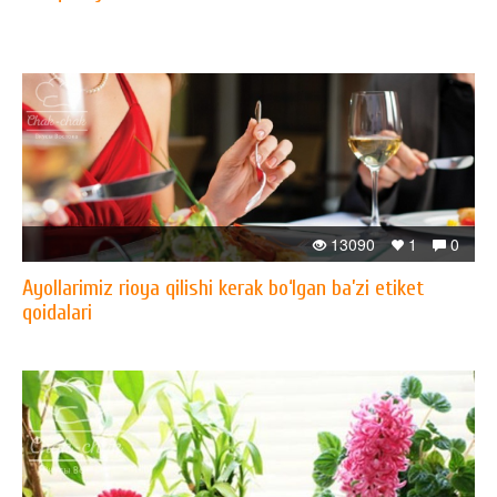
13090
1
0
Ayollarimiz rioya qilishi kerak bo‘lgan ba’zi etiket
qoidalari