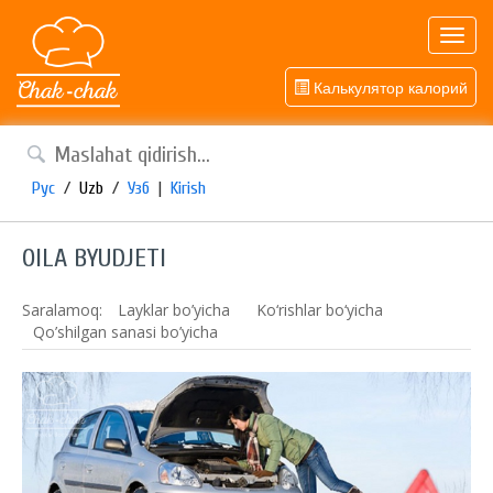
Toggl
navig
Калькулятор калорий
Рус
/
Uzb
/
Узб
|
Kirish
OILA BYUDJETI
Saralamoq:
Layklar bo’yicha
Ko‘rishlar bo‘yicha
Qo’shilgan sanasi bo’yicha