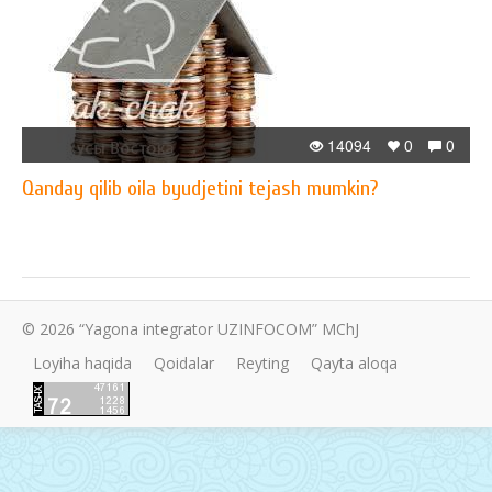
14094
0
0
Qanday qilib oila byudjetini tejash mumkin?
© 2026 “Yagona integrator UZINFOCOM” MChJ
Loyiha haqida
Qoidalar
Reyting
Qayta aloqa