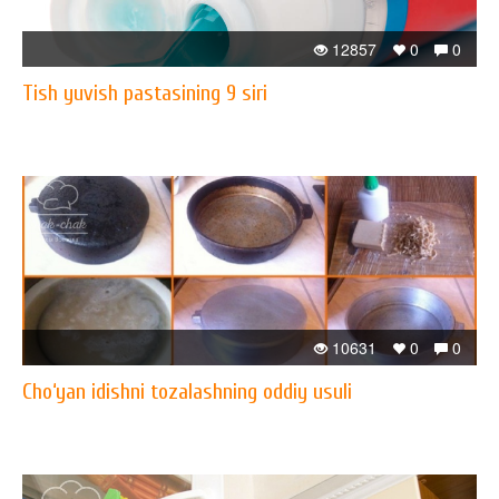
12857
0
0
Tish yuvish pastasining 9 siri
10631
0
0
Cho‘yan idishni tozalashning oddiy usuli