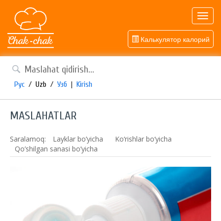
Toggl
navig
Калькулятор калорий
Рус
/
Uzb
/
Узб
|
Kirish
MASLAHATLAR
Saralamoq:
Layklar bo’yicha
Ko‘rishlar bo‘yicha
Qo’shilgan sanasi bo’yicha