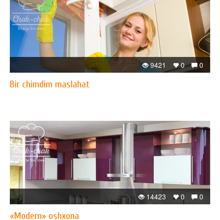
9421
0
0
Bir chimdim maslahat
14423
0
0
«Modern» oshxona