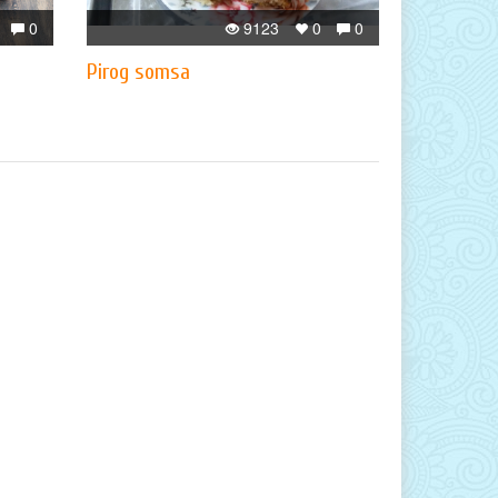
0
9123
0
0
Pirog somsa