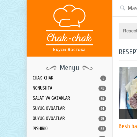
Resept 
RESEP
Menyu
CHAK-CHAK
6
NONUSHTA
45
SALAT VA GAZAKLAR
62
SUYUQ OVQATLAR
34
QUYUQ OVQATLAR
79
Besh ba
PISHIRIQ
85