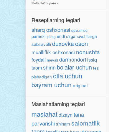
25-09 14:52 Дания
Reseptlarning teglari
sharq oshxonasi
qovurmoq
parhezli
endi o'rganuvchilarga
pirog
oson
duxovka
sabzavotli
nonushta
mualliflik oshxonasi
darmondori
foydali
issiq
mevali
bolalar uchun
shirin
taom
tez
oila uchun
pishadigan
bayram uchun
original
Maslahatlarning teglari
maslahat
tana
dizayn
salomatlik
parvarishi
shinam
taom
soch
tozalik
idish