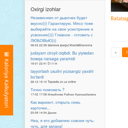
Oxirgi izohlar
Независимо от дырочек будет
Ratatuy
вкусно))) Гарантирую. Мясо тоже
выбирайте на свое усмотрение и
усвоение)))) Главное - готовить с
ЛЮБОВЬЮ)))
08-03 22:36 islamova ipargul khamidkhanovna
«
1
judayam ciroyli ciqibdi. Bu yiyiwdan
bowqa narsaga yaramidi
16-01 22:41 D i l i m
tayyorlash usulini yozsangiz yaxshi
bo'lardi
28-12 15:10 Topradio.zn.uz online
Точно поможеть ?
17-02 17:08 Исмайлова Райхан Куанышбаевна
Как вариант, открыть семь
карточек...
25-09 14:54 Дания
Неа, я его добавляю совсем чуть-
чуть, для запаха!