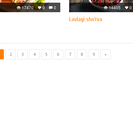
17470
0
0
14405
0
Lavlagi sho‘rva
2
3
4
5
6
7
8
9
»