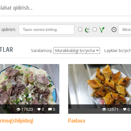
qidirish:
TLAR
Saralamoq:
Layklar bo’yic
17623
0
0
12571
0
rmoq(shilpidoq)
Paxlava