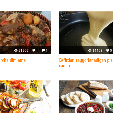
31806
1
1
14459
0
orcha dimlama
Kefirdan tayyorlanadigan pi
xamiri