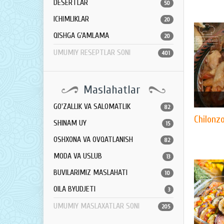
DESERTLAR
50
ICHIMLIKLAR
20
QISHGA G'AMLAMA
20
UMUMIY RESEPTLAR SONI
401
Maslahatlar
GO'ZALLIK VA SALOMATLIK
82
Chilonz
SHINAM UY
15
OSHXONA VA OVQATLANISH
82
MODA VA USLUB
13
BUVILARIMIZ MASLAHATI
10
OILA BYUDJETI
3
UMUMIY MASLAXATLAR SONI
205