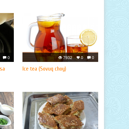
0
7932
0
0
ssa
Ice tea (Sovuq choy)