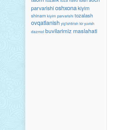
toza havo
oshxona
parvarishi
kiyim
tozalash
shinam
kiyim parvarishi
ovqatlanish
yig'ishtirish
kir yuvish
buvilarimiz maslahati
dazmol