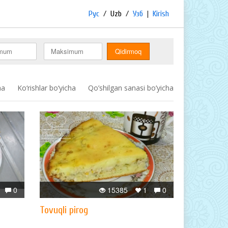
Рус
/
Uzb
/
Узб
|
Kirish
ha
Ko‘rishlar bo‘yicha
Qo’shilgan sanasi bo’yicha
0
15385
1
0
Tovuqli pirog