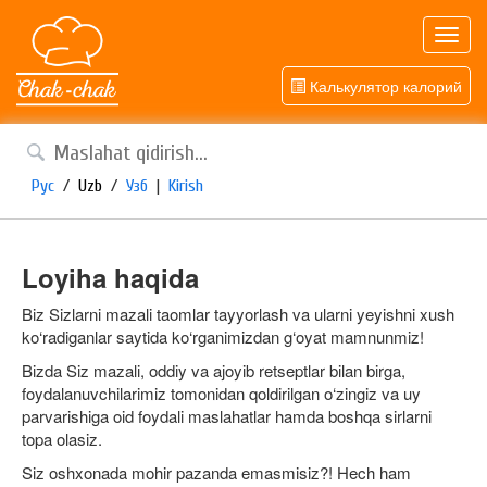
Toggl
navig
Калькулятор калорий
Рус
/
Uzb
/
Узб
|
Kirish
Loyiha haqida
Biz Sizlarni mazali taomlar tayyorlash va ularni yeyishni xush
ko‘radiganlar saytida ko‘rganimizdan g‘oyat mamnunmiz!
Bizda Siz mazali, oddiy va ajoyib retseptlar bilan birga,
foydalanuvchilarimiz tomonidan qoldirilgan o‘zingiz va uy
parvarishiga oid foydali maslahatlar hamda boshqa sirlarni
topa olasiz.
Siz oshxonada mohir pazanda emasmisiz?! Hech ham