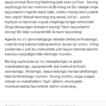
qayg‘urmang! Buni to‘g‘rilashning juda oson yo‘li bor - bizning
saytimizga tez-tez mehmon bo‘lib kiring va Siz nafaqat ovqat
tayyorlashni o‘rganib olasiz balki, ushbu mashg‘ulotni yoqtirib
ham olasiz! Mazali taomning eng asosiy siri bu - yaxshi
kayfiyat va hammasi mazali chiqishiga bo‘lgan ishonchdir!
Shug‘ullanayotgan ishingizni seving! Taom tayyorlashni
seving! Biz bilan xursandchilik ila taom tayyorlang!
Agarda siz o‘z qommatingizga nisbatan befarq bo‘lmasangiz,
unda bizning kaloriya kalkulyatorimiz aynan siz uchun. Uning
yordamida u yoki bu mahsulotda yoki tayyor taomda qancha
kaloriya mavjudligini bilib olishingiz mumkin.
Bizning saytimizda siz o‘z retseptlaringiz va ajoyib
maslahatlaringiz, pazandachilik ijod mahsuli bo‘lmish
rasmlaringiz, fikrlaringiz, taasurotlaringiz hamda takliflaringiz
bilan bo‘lishishingiz mumkin. Va eng muhimi, sizga yoqqan
retsept va maslahatlarni “layk” qilishni, shuningdek,
muhokamalarda faol ishtirok etishni unutmang.