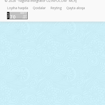
© 2026 “Yagona integrator UZINFOCOM” MChJ
Loyiha haqida
Qoidalar
Reyting
Qayta aloqa