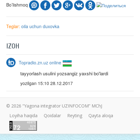
Bo’lishmoq
Teglar:
oila uchun
duxovka
IZOH
Topradio.zn.uz online
tayyorlash usulini yozsangiz yaxshi bo'lardi
yozilgan
15:10 28.12.2017
© 2026 “Yagona integrator UZINFOCOM” MChJ
Loyiha haqida
Qoidalar
Reyting
Qayta aloqa