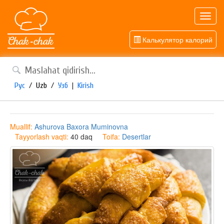
Toggl
navig
Калькулятор калорий
Рус
/
Uzb
/
Узб
|
Kirish
Muallif:
Ashurova Baxora Muminovna
Tayyorlash vaqti:
40 daq
Toifa:
Desertlar