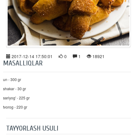
2017-12-14 17:50:01
0
1
18921
MASALLIQLAR
un - 300 gr
shakar - 30 gr
sariyog' - 225 gr
tvorog - 220 gr
TAYYORLASH USULI