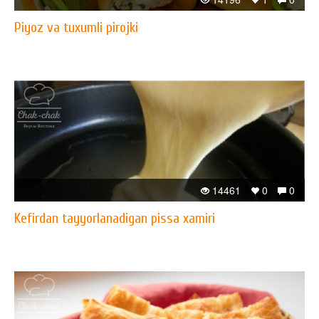
Piyoz va tuxumli pirojki
14461
0
0
Kefirdan tayyorlanadigan pissa xamiri