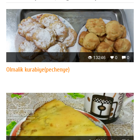
13246
0
0
Olmalik kurabiye(pechenye)