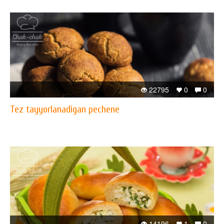
22795
0
0
Tez tayyorlanadigan pechene
14196
1
0