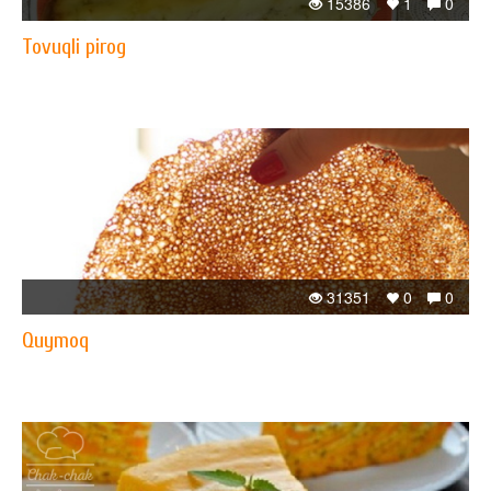
15386
1
0
Tovuqli pirog
31351
0
0
Quymoq