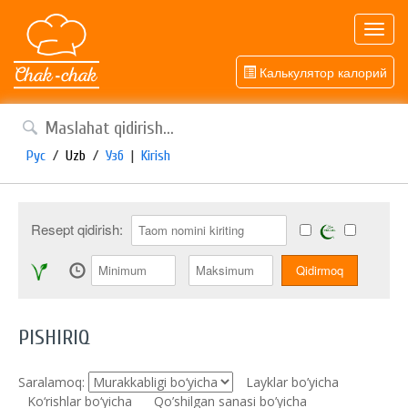
Toggl
navig
Калькулятор калорий
Рус
/
Uzb
/
Узб
|
Kirish
Resept qidirish:
PISHIRIQ
Saralamoq:
Layklar bo’yicha
Ko‘rishlar bo‘yicha
Qo’shilgan sanasi bo’yicha