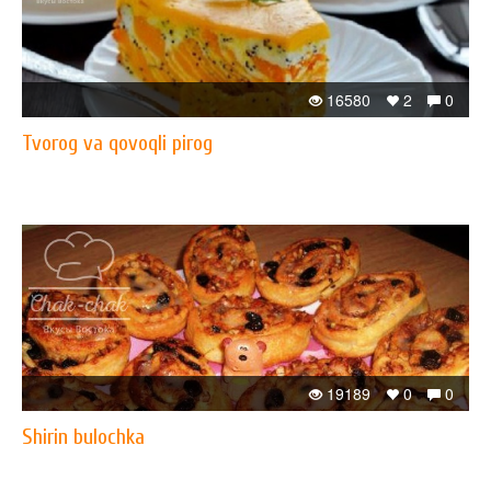
16580
2
0
Tvorog va qovoqli pirog
19189
0
0
Shirin bulochka