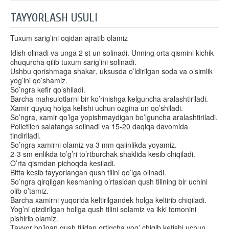
TAYYORLASH USULI
Tuxum sarig’ini oqidan ajratib olamiz
Idish olinadi va unga 2 st un solinadi. Unning orta qismini kichik
chuqurcha qilib tuxum sarig’ini solinadi.
Ushbu
qorishmaga
shakar
,
uksusda
o
’
ldirilgan
soda
va
o
’
simlik
yog
’
ini
qo
’
shamiz
.
So
’
ngra
kefir
qo
’
shiladi
.
Barcha mahsulotlarni bir ko’rinishga kelguncha aralashtiriladi.
Xamir quyuq holga kelishi uchun ozgina un qo’shiladi.
So’ngra, xamir qo’lga yopishmaydigan bo’lguncha aralashtiriladi.
Polietilen salafanga solinadi va 15-20 daqiqa davomida
tindiriladi.
So’ngra xamirni olamiz va 3 mm qalinlikda yoyamiz.
2-3 sm enlikda to’g’ri to’rtburchak shaklida kesib chiqiladi.
O’rta qismdan pichoqda kesiladi.
Bitta kesib tayyorlangan qush tilini qo’lga olinadi.
So’ngra qirqilgan kesmaning o’rtasidan qush tilining bir uchini
olib o’tamiz.
Barcha xamirni yuqorida keltirilgandek holga keltirib chiqiladi.
Yog’ni qizdirilgan holiga qush tilini solamiz va ikki tomonini
pishirib olamiz.
Tayyor bo’lgan qush tilidan ortiqcha yog’ chiqib ketishi uchun