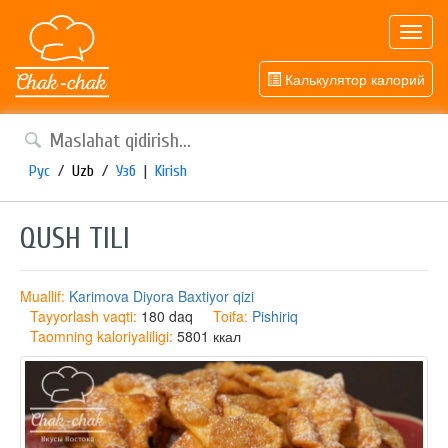
Toggl
navig
Калькулятор калорий
Рус
/
Uzb
/
Узб
|
Kirish
QUSH TILI
Muallif:
Karimova Diyora Baxtiyor qizi
Tayyorlash vaqti:
180 daq
Toifa:
Pishiriq
Taomning kaloriyaliligi:
5801 ккал