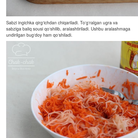
Sabzi ingichka qirg‘ichdan chiqariladi. To‘g‘ralgan ugra va
sabziga baliq sousi qo‘shilib, aralashtiriladi. Ushbu aralashmaga
undirilgan bug‘doy ham qo‘shiladi.