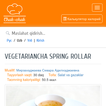
Toggl
navig
Калькулятор калорий
Рус
/
Uzb
/
Узб
|
Kirish
VEGETARIANCHA SPRING ROLLAR
Muallif:
Мирзахаджаева Севара Адилхаджаевна
Tayyorlash vaqti:
30 daq
Toifa:
Salat va gazaklar
Taomning kaloriyaliligi:
50.5 ккал