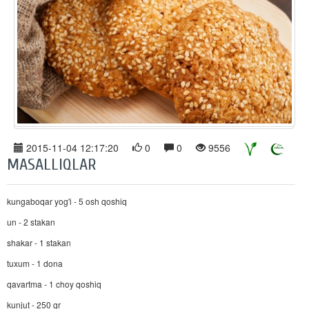
2015-11-04 12:17:20
0
0
9556
MASALLIQLAR
kungaboqar yog'i - 5 osh qoshiq
un - 2 stakan
shakar - 1 stakan
tuxum - 1 dona
qavartma - 1 choy qoshiq
kunjut - 250 gr