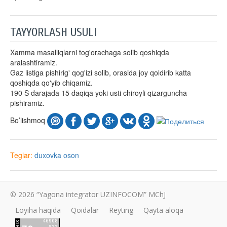
TAYYORLASH USULI
Xamma masalliqlarni tog'orachaga solib qoshiqda
aralashtiramiz.
Gaz listiga pishirig' qog'izi solib, orasida joy qoldirib katta
qoshiqda qo'yib chiqamiz.
190 S darajada 15 daqiqa yoki usti chiroyli qizarguncha
pishiramiz.
Bo’lishmoq
Teglar:
duxovka
oson
© 2026 “Yagona integrator UZINFOCOM” MChJ
Loyiha haqida
Qoidalar
Reyting
Qayta aloqa