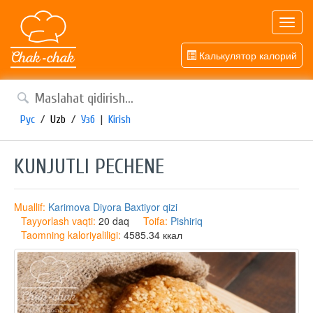
Toggl
navig
Калькулятор калорий
Рус
/
Uzb
/
Узб
|
Kirish
KUNJUTLI PECHENE
Muallif:
Karimova Diyora Baxtiyor qizi
Tayyorlash vaqti:
20 daq
Toifa:
Pishiriq
Taomning kaloriyaliligi:
4585.34 ккал