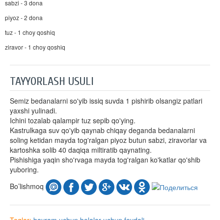
sabzi - 3 dona
piyoz - 2 dona
tuz - 1 choy qoshiq
ziravor - 1 choy qoshiq
TAYYORLASH USULI
Semiz bedanalarni so'yib issiq suvda 1 pishirib olsangiz patlari
yaxshi yulinadi.
Ichini tozalab qalampir tuz sepib qo'ying.
Kastrulkaga suv qo'yib qaynab chiqay deganda bedanalarni
soling ketidan mayda tog'ralgan piyoz butun sabzi, ziravorlar va
kartoshka solib 40 daqiqa miltiratib qaynating.
Pishishiga yaqin sho'rvaga mayda tog'ralgan ko'katlar qo'shib
yuboring.
Bo’lishmoq
Teglar:
bayram uchun
bolalar uchun
foydali