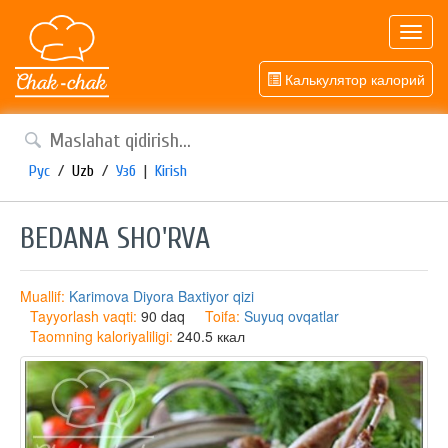
Toggl
navig
Калькулятор калорий
Рус
/
Uzb
/
Узб
|
Kirish
BEDANA SHO'RVA
Muallif:
Karimova Diyora Baxtiyor qizi
Tayyorlash vaqti:
90 daq
Toifa:
Suyuq ovqatlar
Taomning kaloriyaliligi:
240.5 ккал