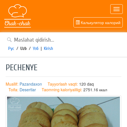
Toggl
navig
Калькулятор калорий
Рус
/
Uzb
/
Узб
|
Kirish
PECHENYE
Muallif:
Pazandaxon
Tayyorlash vaqti:
120 daq
Toifa:
Desertlar
Taomning kaloriyaliligi:
2751.16 ккал