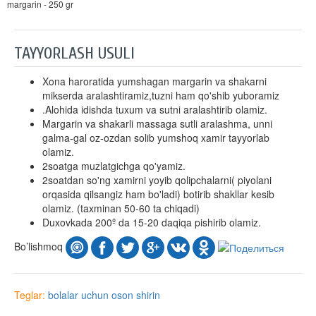
margarin - 250 gr
TAYYORLASH USULI
Xona haroratida yumshagan margarin va shakarni
mikserda aralashtiramiz,tuzni ham qo'shib yuboramiz
.Alohida idishda tuxum va sutni aralashtirib olamiz.
Margarin va shakarli massaga sutli aralashma, unni
galma-gal oz-ozdan solib yumshoq xamir tayyorlab
olamiz.
2soatga muzlatgichga qo'yamiz.
2soatdan so'ng xamirni yoyib qolipchalarni( piyolani
orqasida qilsangiz ham bo'ladi) botirib shakllar kesib
olamiz. (taxminan 50-60 ta chiqadi)
Duxovkada 200º da 15-20 daqiqa pishirib olamiz.
Bo’lishmoq
Teglar:
bolalar uchun
oson
shirin