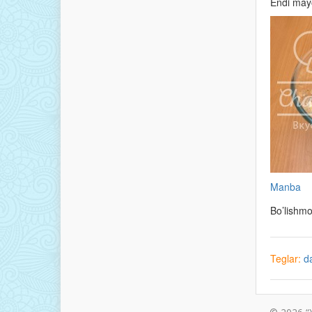
Endi mayo
Manba
Bo’lishm
Teglar:
d