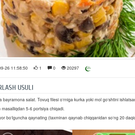
9-26 11:58:50
1
0
20297
RLASH USULI
va bayramona salat. Tovuq filesi o‘rniga kurka yoki mol go‘shtini ishlatsan
an masalliqdan 5-6 portsiya chiqadi.
yyor bo‘lguncha qaynating (taxminan qaynab chiqqanidan so‘ng 20 daqiq