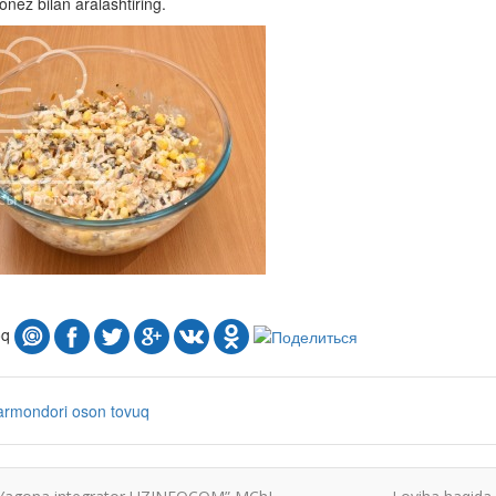
nez bilan aralashtiring.
oq
armondori
oson
tovuq