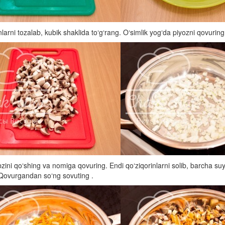
nlarni tozalab, kubik shaklida to‘g‘rang. O‘simlik yog‘da piyozni qovuring
zini qo‘shing va nomiga qovuring. Endi qo‘ziqorinlarni solib, barcha s
Qovurgandan so‘ng sovuting .