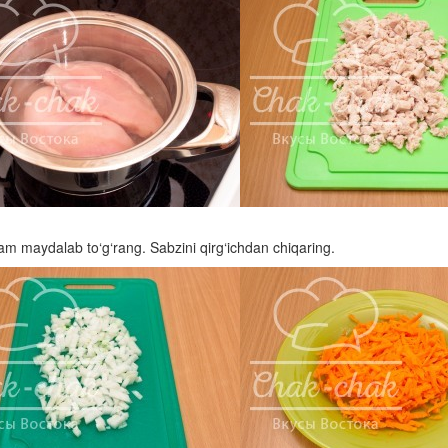
am maydalab to‘g‘rang. Sabzini qirg‘ichdan chiqaring.