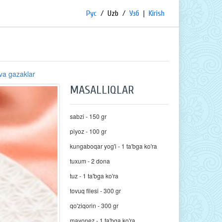
Рус
/
Uzb
/
Узб
|
Kirish
 va gazaklar
MASALLIQLAR
sabzi - 150 gr
piyoz - 100 gr
kungaboqar yog'i - 1 ta'bga ko'ra
tuxum - 2 dona
tuz - 1 ta'bga ko'ra
tovuq filesi - 300 gr
qo'ziqorin - 300 gr
mayonez - 1 ta'bga ko'ra