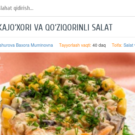
AJO‘XORI VA QO‘ZIQORINLI SALAT
shurova Baxora Muminovna
Tayyorlash vaqti:
40 daq
Toifa:
Salat