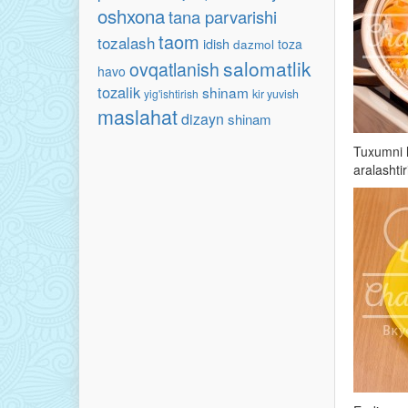
oshxona
tana parvarishi
taom
tozalash
idish
toza
dazmol
salomatlik
ovqatlanish
havo
tozalik
shinam
yig'ishtirish
kir yuvish
maslahat
dizayn
shinam
Tuxumni h
aralashtir