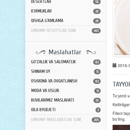
DESERTLAR
50
ICHIMLIKLAR
20
QISHGA G'AMLAMA
20
UMUMIY RESEPTLAR SONI
401
Maslahatlar
GO'ZALLIK VA SALOMATLIK
82
2016-0
SHINAM UY
15
OSHXONA VA OVQATLANISH
82
TAYYO
MODA VA USLUB
13
To‘yimli 
BUVILARIMIZ MASLAHATI
10
Keltirilg
OILA BYUDJETI
3
Fileni ta
bo‘ling.
UMUMIY MASLAXATLAR SONI
205