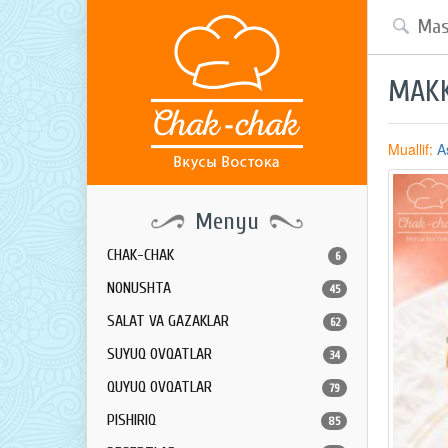
MAKK
Muallif:
A
Menyu
CHAK-CHAK
6
NONUSHTA
45
SALAT VA GAZAKLAR
62
SUYUQ OVQATLAR
34
QUYUQ OVQATLAR
79
PISHIRIQ
85