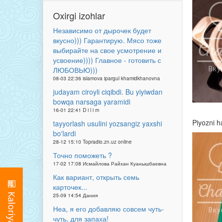
Oxirgi izohlar
Независимо от дырочек будет
вкусно))) Гарантирую. Мясо тоже
выбирайте на свое усмотрение и
усвоение)))) Главное - готовить с
ЛЮБОВЬЮ)))
08-03 22:36 islamova ipargul khamidkhanovna
judayam ciroyli ciqibdi. Bu yiyiwdan
bowqa narsaga yaramidi
16-01 22:41 D i l i m
Piyozni h
tayyorlash usulini yozsangiz yaxshi
bo'lardi
28-12 15:10 Topradio.zn.uz online
Точно поможеть ?
17-02 17:08 Исмайлова Райхан Куанышбаевна
Как вариант, открыть семь
карточек...
25-09 14:54 Дания
Неа, я его добавляю совсем чуть-
чуть, для запаха!