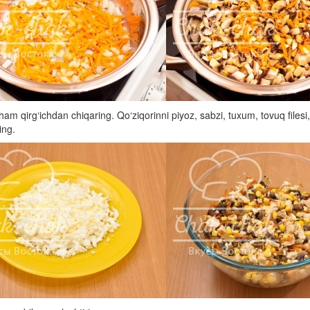
am qirg‘ichdan chiqaring. Qo‘ziqorinni piyoz, sabzi, tuxum, tovuq files
ing.