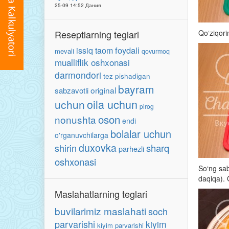
25-09 14:52 Дания
Reseptlarning teglari
Qo‘ziqori
foydali
issiq taom
mevali
qovurmoq
mualliflik oshxonasi
darmondori
tez pishadigan
bayram
original
sabzavotli
oila uchun
uchun
pirog
oson
nonushta
endi
bolalar uchun
o'rganuvchilarga
duxovka
shirin
sharq
parhezli
oshxonasi
So‘ng sab
daqiqa). 
Maslahatlarning teglari
buvilarimiz maslahati
soch
parvarishi
kiyim
kiyim parvarishi