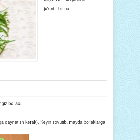
jo'xori - 1 dona
giz bo‘ladi.
a qaynatish kerak). Keyin sovutib, mayda bo‘laklarga