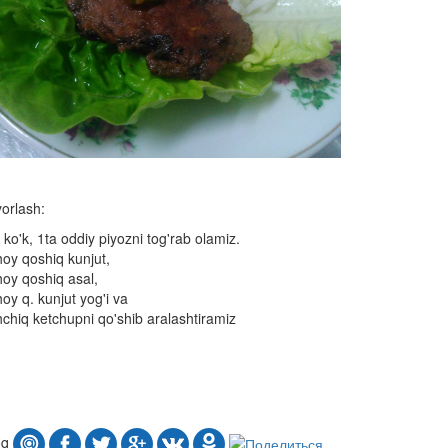
orlash:
 ko'k, 1ta oddiy piyozni tog'rab olamiz.
oy qoshiq kunjut,
oy qoshiq asal,
oy q. kunjut yog'i va
chiq ketchupni qo'shib aralashtiramiz
oq