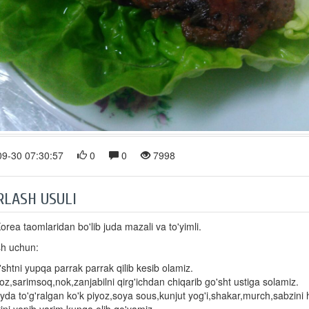
9-30 07:30:57
0
0
7998
RLASH USULI
orea taomlaridan bo'lib juda mazali va to'yimli.
sh uchun:
shtni yupqa parrak parrak qilib kesib olamiz.
oz,sarimsoq,nok,zanjabilni qirg'ichdan chiqarib go'sht ustiga solamiz.
da to'g'ralgan ko'k piyoz,soya sous,kunjut yog'i,shakar,murch,sabzini 