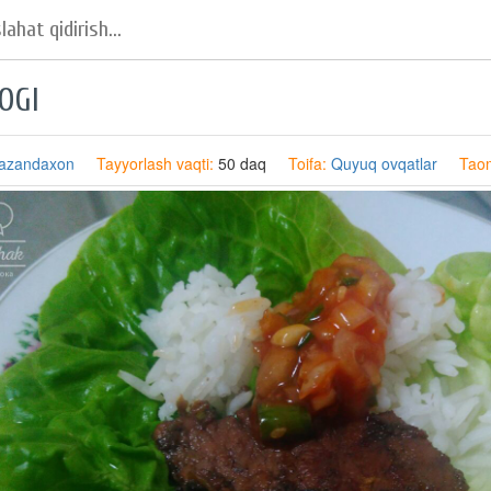
OGI
azandaxon
Tayyorlash vaqti:
50 daq
Toifa:
Quyuq ovqatlar
Taom