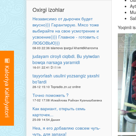
Ust
Ayt
Oxirgi izohlar
Mul
Sal
Независимо от дырочек будет
вкусно))) Гарантирую. Мясо тоже
Yoqimli i
выбирайте на свое усмотрение и
усвоение)))) Главное - готовить с
ЛЮБОВЬЮ)))
08-03 22:36 islamova ipargul khamidkhanovna
judayam ciroyli ciqibdi. Bu yiyiwdan
bowqa narsaga yaramidi
16-01 22:41 D i l i m
tayyorlash usulini yozsangiz yaxshi
bo'lardi
28-12 15:10 Topradio.zn.uz online
Точно поможеть ?
17-02 17:08 Исмайлова Райхан Куанышбаевна
Как вариант, открыть семь
карточек...
25-09 14:54 Дания
Неа, я его добавляю совсем чуть-
чуть, для запаха!