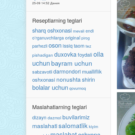
25-09 14:52 Дания
Reseptlarning teglari
sharq oshxonasi
endi
mevali
original
o'rganuvchilarga
pirog
oson
issiq taom
parhezli
tez
oila
duxovka
foydali
pishadigan
uchun
bayram uchun
darmondori
mualliflik
sabzavotli
nonushta
shirin
oshxonasi
bolalar uchun
qovurmoq
Maslahatlarning teglari
buvilarimiz
dizayn
dazmol
salomatlik
maslahati
kiyim
maslahat
oshxona