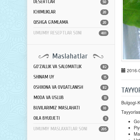
DESERTLAR
50
ICHIMLIKLAR
20
QISHGA G'AMLAMA
20
UMUMIY RESEPTLAR SONI
401
Maslahatlar
GO'ZALLIK VA SALOMATLIK
82
2016-0
SHINAM UY
15
OSHXONA VA OVQATLANISH
82
TAYYO
MODA VA USLUB
13
Bulgogi-K
BUVILARIMIZ MASLAHATI
10
Tayyorla
OILA BYUDJETI
3
Go'
Piy
UMUMIY MASLAXATLAR SONI
205
May