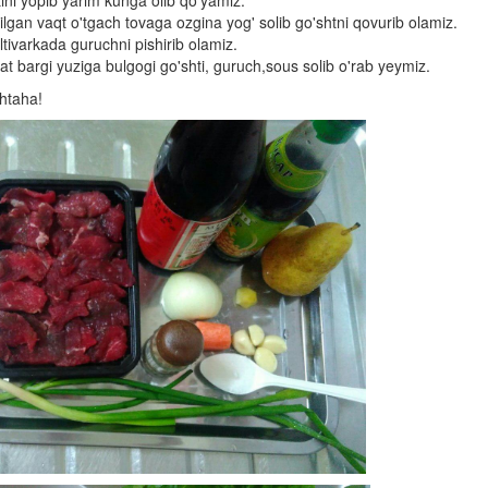
ini yopib yarim kunga olib qo'yamiz.
ilgan vaqt o'tgach tovaga ozgina yog' solib go'shtni qovurib olamiz.
tivarkada guruchni pishirib olamiz.
at bargi yuziga bulgogi go'shti, guruch,sous solib o'rab yeymiz.
shtaha!