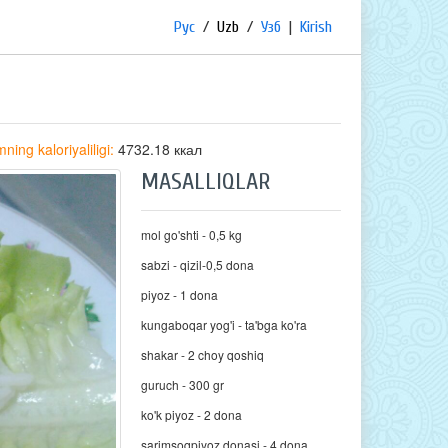
Рус
/
Uzb
/
Узб
|
Kirish
ning kaloriyaliligi:
4732.18 ккал
MASALLIQLAR
mol go'shti - 0,5 kg
sabzi - qizil-0,5 dona
piyoz - 1 dona
kungaboqar yog'i - ta'bga ko'ra
shakar - 2 choy qoshiq
guruch - 300 gr
ko'k piyoz - 2 dona
sarimsoqpiyoz donasi - 4 dona