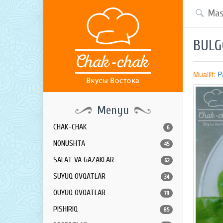
BULG
Muallif:
P
Menyu
CHAK-CHAK
6
NONUSHTA
45
SALAT VA GAZAKLAR
62
SUYUQ OVQATLAR
34
QUYUQ OVQATLAR
79
PISHIRIQ
85