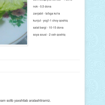
nok - 0,5 dona
zanjabil - ta'bga ko'ra
kunjut - yog'i-1 choy qoshiq
salat bargi - 10-15 dona
soya sousi - 2 osh qoshiq
ham solib yaxshilab aralashtiramiz.