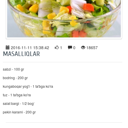
2016-11-11 15:38:42
1
0
18657
MASALLIQLAR
sabzi - 100 gr
bodring - 200 gr
kungaboqar yog'i - 1 ta'bga ko'ra
tuz - 1 ta'bga ko'ra
salat bargi - 1/2 bog‘
pekin karami - 200 gr