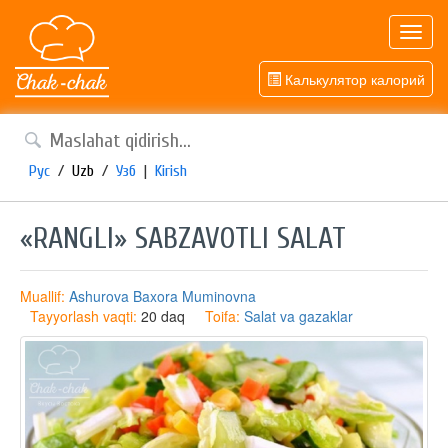
Toggl
navig
Калькулятор калорий
Рус
/
Uzb
/
Узб
|
Kirish
«RANGLI» SABZAVOTLI SALAT
Muallif:
Ashurova Baxora Muminovna
Tayyorlash vaqti:
20 daq
Toifa:
Salat va gazaklar