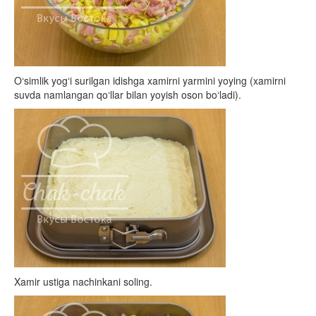
O‘simlik yog‘i surilgan idishga xamirni yarmini yoying (xamirni
suvda namlangan qo‘llar bilan yoyish oson bo‘ladi).
Xamir ustiga nachinkani soling.