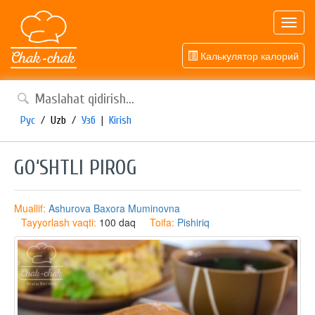
Toggl
navig
Калькулятор калорий
Рус
/
Uzb
/
Узб
|
Kirish
GO‘SHTLI PIROG
Muallif:
Ashurova Baxora Muminovna
Tayyorlash vaqti:
100 daq
Toifa:
Pishiriq