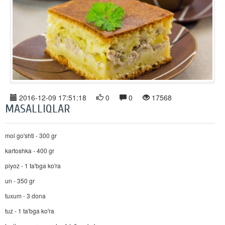
2016-12-09 17:51:18
0
0
17568
MASALLIQLAR
mol go'shti - 300 gr
kartoshka - 400 gr
piyoz - 1 ta'bga ko'ra
un - 350 gr
tuxum - 3 dona
tuz - 1 ta'bga ko'ra