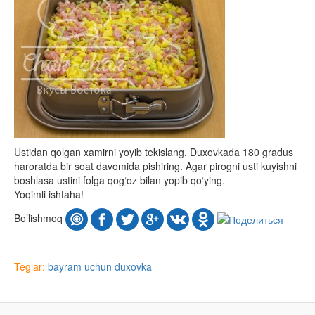
Ustidan qolgan xamirni yoyib tekislang. Duxovkada 180 gradus
haroratda bir soat davomida pishiring. Agar pirogni usti kuyishni
boshlasa ustini folga qog‘oz bilan yopib qo‘ying.
Yoqimli ishtaha!
Bo’lishmoq
Teglar:
bayram uchun
duxovka