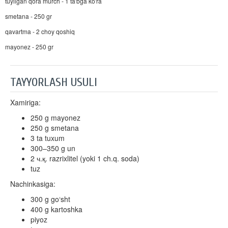
tuyilgan qora murch - 1 ta'bga ko'ra
smetana - 250 gr
qavartma - 2 choy qoshiq
mayonez - 250 gr
TAYYORLASH USULI
Xamiriga:
250 g mayonez
250 g smetana
3 ta tuxum
300–350 g un
2 ч.қ. razrixlitel (yoki 1 ch.q. soda)
tuz
Nachinkasiga:
300 g go‘sht
400 g kartoshka
piyoz