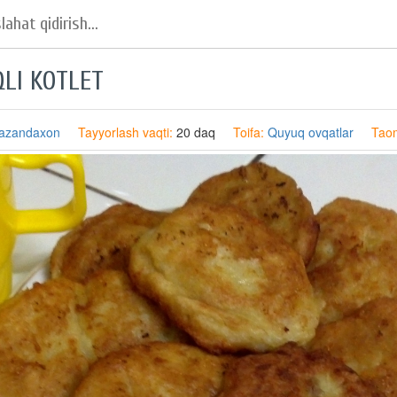
QLI KOTLET
azandaxon
Tayyorlash vaqti:
20 daq
Toifa:
Quyuq ovqatlar
Taom