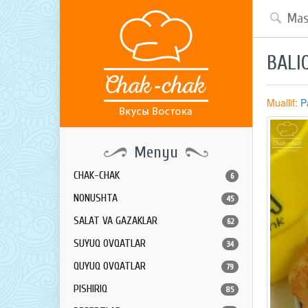
BALI
Muallif:
P
Menyu
CHAK-CHAK
6
NONUSHTA
45
SALAT VA GAZAKLAR
62
SUYUQ OVQATLAR
34
QUYUQ OVQATLAR
79
PISHIRIQ
85