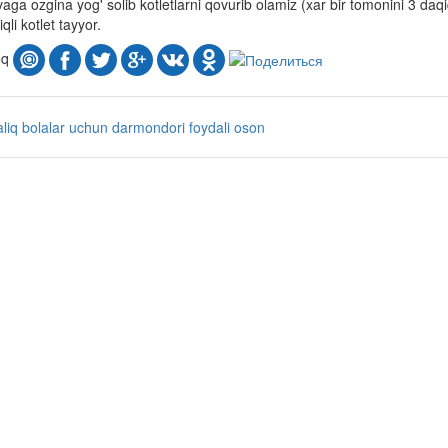
aga ozgina yog' solib kotletlarni qovurib olamiz (xar bir tomonini 3 da
iqli kotlet tayyor.
oq
liq
bolalar uchun
darmondori
foydali
oson