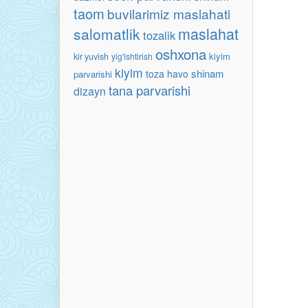
taom
buvilarimiz maslahati
maslahat
salomatlik
tozalik
oshxona
kiyim
kir yuvish
yig'ishtirish
kiyim
shinam
toza havo
parvarishi
tana parvarishi
dizayn