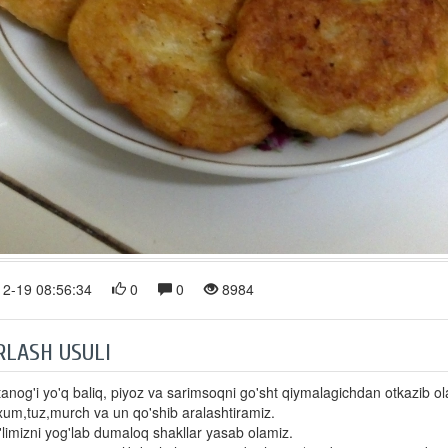
2-19 08:56:34
0
0
8984
RLASH USULI
tanog'i yo'q baliq, piyoz va sarimsoqni go'sht qiymalagichdan otkazib ol
um,tuz,murch va un qo'shib aralashtiramiz.
limizni yog'lab dumaloq shakllar yasab olamiz.