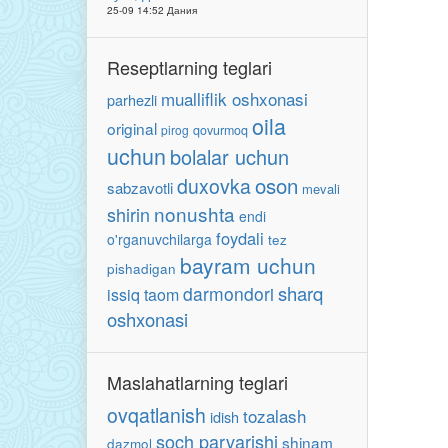
25-09 14:52 Дания
Reseptlarning teglari
mualliflik oshxonasi
parhezli
oila
original
pirog
qovurmoq
uchun
bolalar uchun
oson
duxovka
sabzavotli
mevali
nonushta
shirin
endi
foydali
o'rganuvchilarga
tez
bayram uchun
pishadigan
sharq
darmondori
issiq taom
oshxonasi
Maslahatlarning teglari
ovqatlanish
tozalash
idish
soch parvarishi
shinam
dazmol