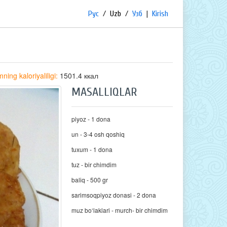
Рус
/
Uzb
/
Узб
|
Kirish
ning kaloriyaliligi:
1501.4 ккал
MASALLIQLAR
piyoz - 1 dona
un - 3-4 osh qoshiq
tuxum - 1 dona
tuz - bir chimdim
baliq - 500 gr
sarimsoqpiyoz donasi - 2 dona
muz bo‘laklari - murch- bir chimdim