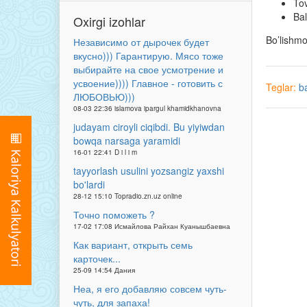
Tov
Bal
Oxirgi izohlar
Bo’lishm
Независимо от дырочек будет
вкусно))) Гарантирую. Мясо тоже
выбирайте на свое усмотрение и
усвоение)))) Главное - готовить с
Teglar:
ba
ЛЮБОВЬЮ)))
08-03 22:36 islamova ipargul khamidkhanovna
judayam ciroyli ciqibdi. Bu yiyiwdan
bowqa narsaga yaramidi
16-01 22:41 D i l i m
tayyorlash usulini yozsangiz yaxshi
bo'lardi
28-12 15:10 Topradio.zn.uz online
Точно поможеть ?
17-02 17:08 Исмайлова Райхан Куанышбаевна
Как вариант, открыть семь
карточек...
25-09 14:54 Дания
Неа, я его добавляю совсем чуть-
чуть, для запаха!