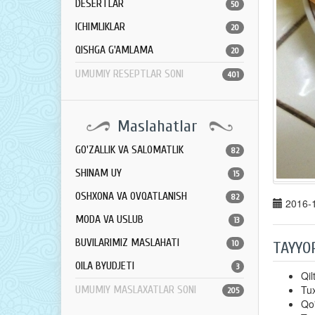
DESERTLAR
50
ICHIMLIKLAR
20
QISHGA G'AMLAMA
20
UMUMIY RESEPTLAR SONI
401
Maslahatlar
GO'ZALLIK VA SALOMATLIK
82
SHINAM UY
15
OSHXONA VA OVQATLANISH
82
2016-1
MODA VA USLUB
13
BUVILARIMIZ MASLAHATI
TAYYO
10
OILA BYUDJETI
3
Qil
Tux
UMUMIY MASLAXATLAR SONI
205
Qo'