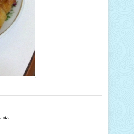
amiz.