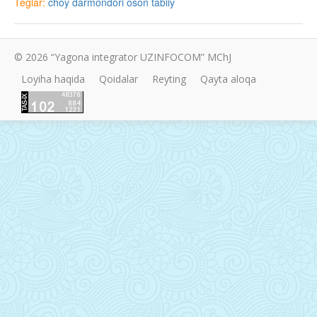
Teglar:
choy
darmondori
oson
tabiiy
© 2026 “Yagona integrator UZINFOCOM” MChJ
Loyiha haqida
Qoidalar
Reyting
Qayta aloqa