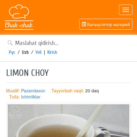
Toggl
navig
Калькулятор калорий
Рус
/
Uzb
/
Узб
|
Kirish
LIMON CHOY
Muallif:
Pazandaxon
Tayyorlash vaqti:
20 daq
Toifa:
Ichimliklar