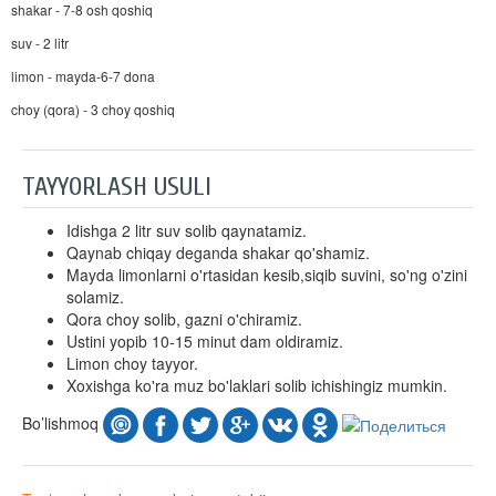
shakar - 7-8 osh qoshiq
suv - 2 litr
limon - mayda-6-7 dona
choy (qora) - 3 choy qoshiq
TAYYORLASH USULI
Idishga 2 litr suv solib qaynatamiz.
Qaynab chiqay deganda shakar qo'shamiz.
Mayda limonlarni o'rtasidan kesib,siqib suvini, so'ng o'zini
solamiz.
Qora choy solib, gazni o'chiramiz.
Ustini yopib 10-15 minut dam oldiramiz.
Limon choy tayyor.
Xoxishga ko'ra muz bo'laklari solib ichishingiz mumkin.
Bo’lishmoq