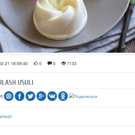
2-21 18:09:40
0
0
7133
RLASH USULI
oq
arhezli