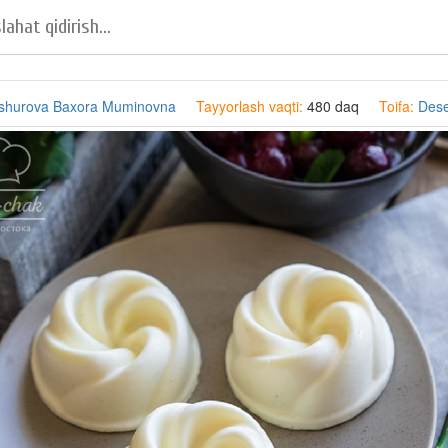
shurova Baxora Muminovna
Tayyorlash vaqti:
480 daq
Toifa:
Dese