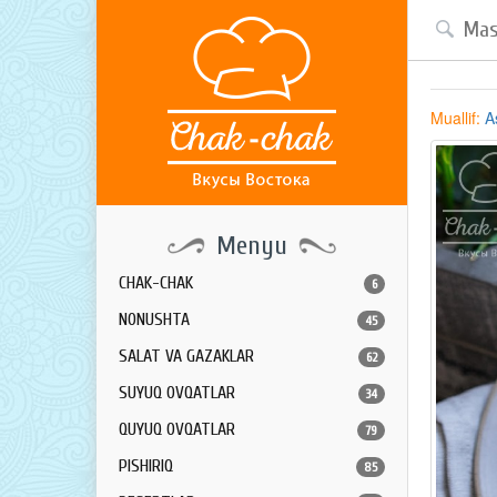
Muallif:
A
Menyu
CHAK-CHAK
6
NONUSHTA
45
SALAT VA GAZAKLAR
62
SUYUQ OVQATLAR
34
QUYUQ OVQATLAR
79
PISHIRIQ
85