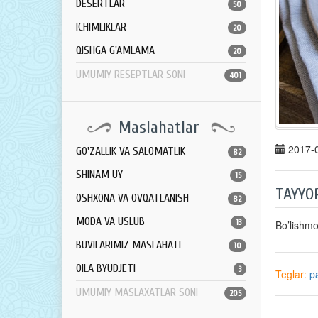
DESERTLAR
50
ICHIMLIKLAR
20
QISHGA G'AMLAMA
20
UMUMIY RESEPTLAR SONI
401
Maslahatlar
2017-0
GO'ZALLIK VA SALOMATLIK
82
SHINAM UY
15
TAYYO
OSHXONA VA OVQATLANISH
82
MODA VA USLUB
13
Bo’lishm
BUVILARIMIZ MASLAHATI
10
OILA BYUDJETI
3
Teglar:
p
UMUMIY MASLAXATLAR SONI
205