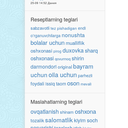
25-09 14:52 Дания
Reseptlarning teglari
sabzavotli
endi
tez pishadigan
nonushta
o'rganuvchilarga
bolalar uchun
mualliflik
duxovka
sharq
oshxonasi
pirog
oshxonasi
shirin
qovurmoq
bayram
darmondori
original
oila uchun
uchun
parhezli
oson
foydali
issiq taom
mevali
Maslahatlarning teglari
oshxona
ovqatlanish
shinam
salomatlik
soch
kiyim
tozalik
parvarishi
tozalash
idish