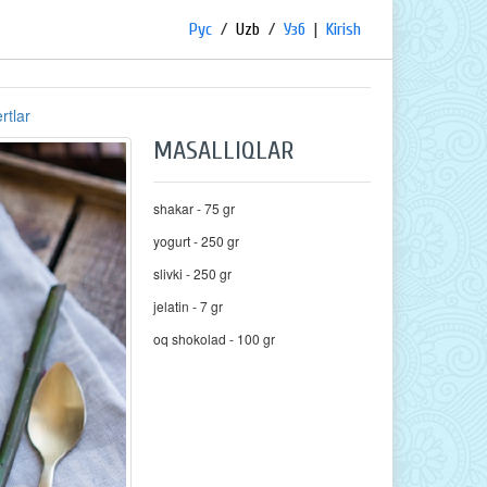
Рус
/
Uzb
/
Узб
|
Kirish
rtlar
MASALLIQLAR
shakar - 75 gr
yogurt - 250 gr
slivki - 250 gr
jelatin - 7 gr
oq shokolad - 100 gr