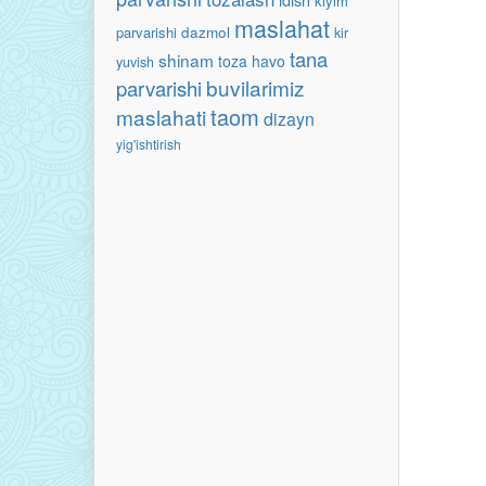
kiyim
maslahat
parvarishi
dazmol
kir
tana
shinam
toza havo
yuvish
buvilarimiz
parvarishi
taom
maslahati
dizayn
yig'ishtirish