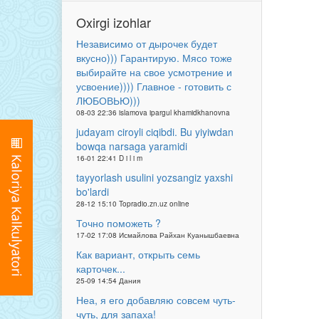
Oxirgi izohlar
Независимо от дырочек будет
вкусно))) Гарантирую. Мясо тоже
выбирайте на свое усмотрение и
усвоение)))) Главное - готовить с
ЛЮБОВЬЮ)))
08-03 22:36 islamova ipargul khamidkhanovna
judayam ciroyli ciqibdi. Bu yiyiwdan
bowqa narsaga yaramidi
16-01 22:41 D i l i m
tayyorlash usulini yozsangiz yaxshi
bo'lardi
28-12 15:10 Topradio.zn.uz online
Точно поможеть ?
17-02 17:08 Исмайлова Райхан Куанышбаевна
Как вариант, открыть семь
карточек...
25-09 14:54 Дания
Неа, я его добавляю совсем чуть-
чуть, для запаха!