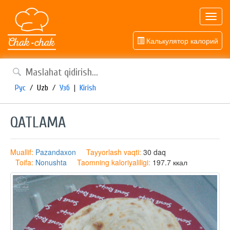
Toggl
navig
Калькулятор калорий
Рус
/
Uzb
/
Узб
|
Kirish
QATLAMA
Muallif:
Pazandaxon
Tayyorlash vaqti:
30 daq
Toifa:
Nonushta
Taomning kaloriyaliligi:
197.7 ккал