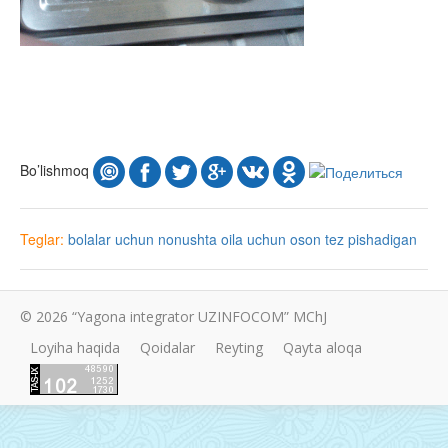
Bo’lishmoq
Teglar:
bolalar uchun
nonushta
oila uchun
oson
tez pishadigan
© 2026 “Yagona integrator UZINFOCOM” MChJ
Loyiha haqida
Qoidalar
Reyting
Qayta aloqa