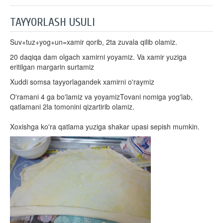
TAYYORLASH USULI
Suv+tuz+yog+un=xamir qorib, 2ta zuvala qilib olamiz.
20 daqiqa dam olgach xamirni yoyamiz. Va xamir yuziga
eritilgan margarin surtamiz
Xuddi somsa tayyorlagandek xamirni o'raymiz
O'ramani 4 ga bo'lamiz va yoyamizTovani nomiga yog'lab,
qatlamani 2la tomonini qizartirib olamiz.
Xoxishga ko'ra qatlama yuziga shakar upasi sepish mumkin.