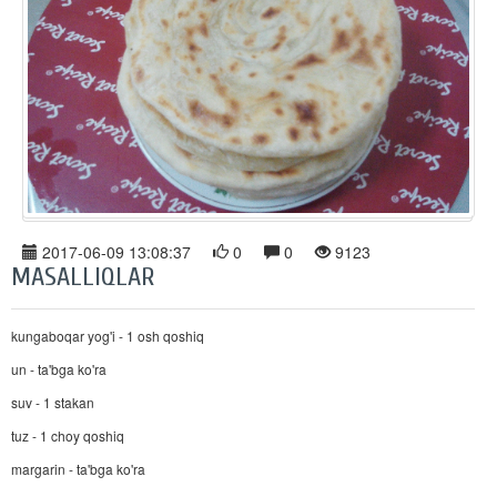
2017-06-09 13:08:37
0
0
9123
MASALLIQLAR
kungaboqar yog'i - 1 osh qoshiq
un - ta'bga ko'ra
suv - 1 stakan
tuz - 1 choy qoshiq
margarin - ta'bga ko'ra