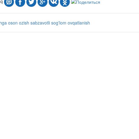
oq
shga
oson
ozish
sabzavotli
sog'lom ovqatlanish