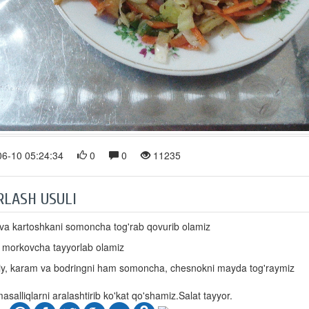
6-10 05:24:34
0
0
11235
RLASH USULI
va kartoshkani somoncha tog'rab qovurib olamiz
 morkovcha tayyorlab olamiz
kiy, karam va bodringni ham somoncha, chesnokni mayda tog'raymiz
alliqlarni aralashtirib ko'kat qo'shamiz.Salat tayyor.