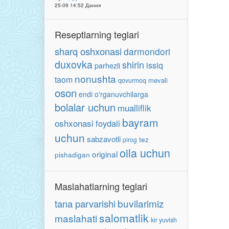
25-09 14:52 Дания
Reseptlarning teglari
sharq oshxonasi
darmondori
duxovka
shirin
issiq
parhezli
nonushta
taom
mevali
qovurmoq
oson
endi o'rganuvchilarga
bolalar uchun
mualliflik
bayram
oshxonasi
foydali
uchun
sabzavotli
tez
pirog
oila uchun
original
pishadigan
Maslahatlarning teglari
buvilarimiz
tana parvarishi
salomatlik
maslahati
kir yuvish