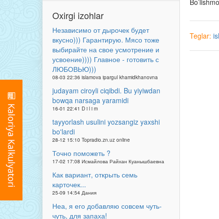
Bo’lishm
Oxirgi izohlar
Независимо от дырочек будет
Teglar:
i
вкусно))) Гарантирую. Мясо тоже
выбирайте на свое усмотрение и
усвоение)))) Главное - готовить с
ЛЮБОВЬЮ)))
08-03 22:36 islamova ipargul khamidkhanovna
judayam ciroyli ciqibdi. Bu yiyiwdan
bowqa narsaga yaramidi
16-01 22:41 D i l i m
tayyorlash usulini yozsangiz yaxshi
bo'lardi
28-12 15:10 Topradio.zn.uz online
Точно поможеть ?
17-02 17:08 Исмайлова Райхан Куанышбаевна
Как вариант, открыть семь
карточек...
25-09 14:54 Дания
Неа, я его добавляю совсем чуть-
чуть, для запаха!