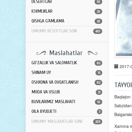
DESERTLAR
50
ICHIMLIKLAR
20
QISHGA G'AMLAMA
20
UMUMIY RESEPTLAR SONI
401
Maslahatlar
GO'ZALLIK VA SALOMATLIK
82
2017-0
SHINAM UY
15
OSHXONA VA OVQATLANISH
82
TAYYO
MODA VA USLUB
13
Baqlajon 
BUVILARIMIZ MASLAHATI
10
Sabzidan
OILA BYUDJETI
3
Balgaris
UMUMIY MASLAXATLAR SONI
205
Xamma mas