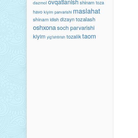
ovqatlanish
shinam
toza
dazmol
maslahat
havo
kiyim parvarishi
tozalash
shinam
dizayn
idish
oshxona
soch parvarishi
taom
kiyim
tozalik
yig'ishtirish