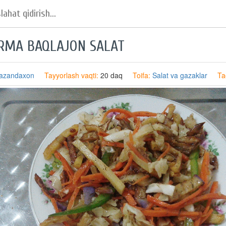
RMA BAQLAJON SALAT
azandaxon
Tayyorlash vaqti:
20 daq
Toifa:
Salat va gazaklar
Ta