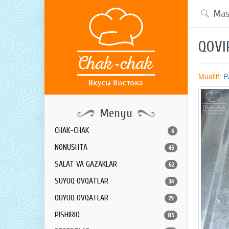
QOVI
Muallif:
P
Menyu
CHAK-CHAK
6
NONUSHTA
45
SALAT VA GAZAKLAR
62
SUYUQ OVQATLAR
34
QUYUQ OVQATLAR
79
PISHIRIQ
85