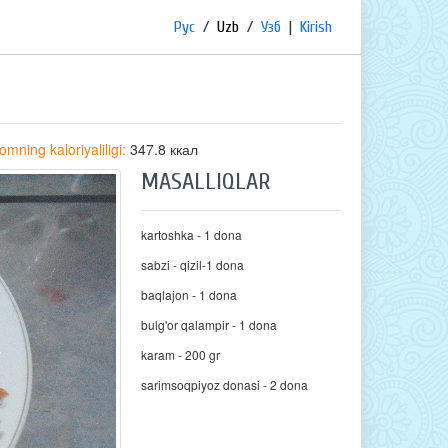
Рус
/
Uzb
/
Узб
|
Kirish
omning kaloriyaliligi:
347.8 ккал
MASALLIQLAR
kartoshka - 1 dona
sabzi - qizil-1 dona
baqlajon - 1 dona
bulg'or qalampir - 1 dona
karam - 200 gr
sarimsoqpiyoz donasi - 2 dona