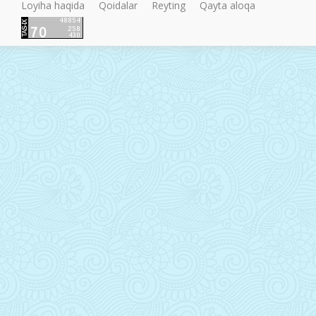
Loyiha haqida
Qoidalar
Reyting
Qayta aloqa