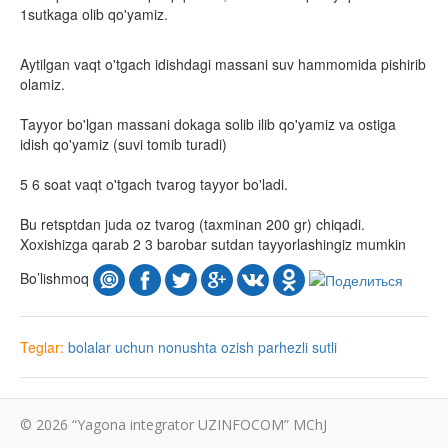
1sutkaga olib qo'yamiz.
Aytilgan vaqt o'tgach idishdagi massani suv hammomida pishirib
olamiz.
Tayyor bo'lgan massani dokaga solib ilib qo'yamiz va ostiga
idish qo'yamiz (suvi tomib turadi)
5 6 soat vaqt o'tgach tvarog tayyor bo'ladi.
Bu retsptdan juda oz tvarog (taxminan 200 gr) chiqadi.
Xoxishizga qarab 2 3 barobar sutdan tayyorlashingiz mumkin
Bo’lishmoq
Teglar:
bolalar uchun
nonushta
ozish
parhezli
sutli
© 2026 “Yagona integrator UZINFOCOM” MChJ