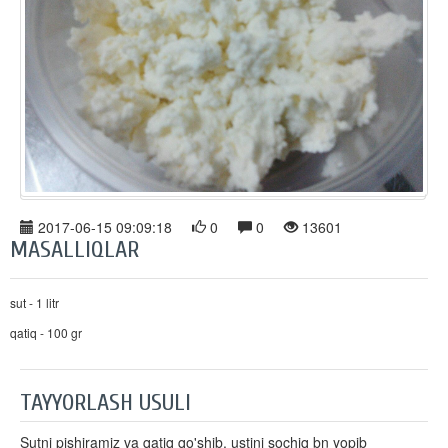
2017-06-15 09:09:18
0
0
13601
MASALLIQLAR
sut - 1 litr
qatiq - 100 gr
TAYYORLASH USULI
Sutni pishiramiz va qatiq qo'shib, ustini sochiq bn yopib