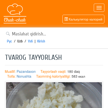
Toggl
navig
Калькулятор калорий
Рус
/
Uzb
/
Узб
|
Kirish
TVAROG TAYYORLASH
Muallif:
Pazandaxon
Tayyorlash vaqti:
180 daq
Toifa:
Nonushta
Taomning kaloriyaliligi:
583 ккал