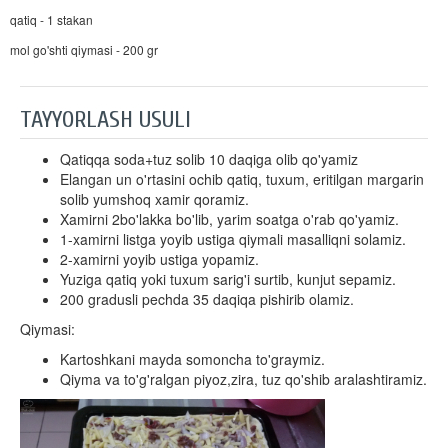
qatiq - 1 stakan
mol go'shti qiymasi - 200 gr
TAYYORLASH USULI
Qatiqqa soda+tuz solib 10 daqiga olib qo'yamiz
Elangan un o'rtasini ochib qatiq, tuxum, eritilgan margarin
solib yumshoq xamir qoramiz.
Xamirni 2bo'lakka bo'lib, yarim soatga o'rab qo'yamiz.
1-xamirni listga yoyib ustiga qiymali masalliqni solamiz.
2-xamirni yoyib ustiga yopamiz.
Yuziga qatiq yoki tuxum sarig'i surtib, kunjut sepamiz.
200 gradusli pechda 35 daqiqa pishirib olamiz.
Qiymasi:
Kartoshkani mayda somoncha to'graymiz.
Qiyma va to'g'ralgan piyoz,zira, tuz qo'shib aralashtiramiz.