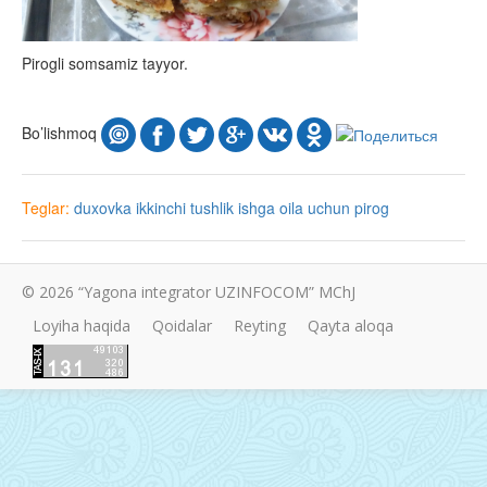
Pirogli somsamiz tayyor.
Bo’lishmoq
Teglar:
duxovka
ikkinchi tushlik
ishga
oila uchun
pirog
© 2026 “Yagona integrator UZINFOCOM” MChJ
Loyiha haqida
Qoidalar
Reyting
Qayta aloqa