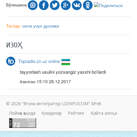
Бўлишмоқ
Теглар:
оила учун
духовка
ИЗОҲ
Topradio.zn.uz online
tayyorlash usulini yozsangiz yaxshi bo'lardi
ёзилган
15:10 28.12.2017
© 2026 “Ягона интегратор UZINFOCOM” МЧЖ
Лойиҳа ҳақида
Қоидалар
Рейтинг
Қайта алоқа