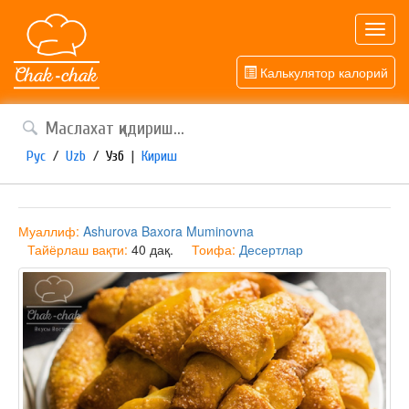
Toggl
navig
Калькулятор калорий
Рус
/
Uzb
/
Узб
|
Кириш
Муаллиф:
Ashurova Baxora Muminovna
Тайёрлаш вақти:
40 дақ.
Тоифа:
Десертлар