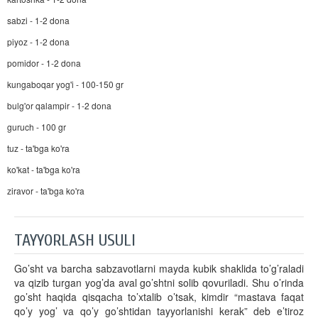
sabzi - 1-2 dona
piyoz - 1-2 dona
pomidor - 1-2 dona
kungaboqar yog'i - 100-150 gr
bulg'or qalampir - 1-2 dona
guruch - 100 gr
tuz - ta'bga ko'ra
ko'kat - ta'bga ko'ra
ziravor - ta'bga ko'ra
TAYYORLASH USULI
Go’sht va barcha sabzavotlarni mayda kubik shaklida to’g’raladi
va qizib turgan yog’da aval go’shtni solib qovuriladi. Shu o’rinda
go’sht haqida qisqacha to’xtalib o’tsak, kimdir “mastava faqat
qo’y yog’ va qo’y go’shtidan tayyorlanishi kerak” deb e’tiroz