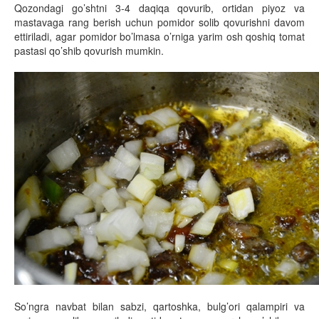
Qozondagi go’shtni 3-4 daqiqa qovurib, ortidan piyoz va
mastavaga rang berish uchun pomidor solib qovurishni davom
ettiriladi, agar pomidor bo’lmasa o’rniga yarim osh qoshiq tomat
pastasi qo’shib qovurish mumkin.
So’ngra navbat bilan sabzi, qartoshka, bulg’ori qalampiri va