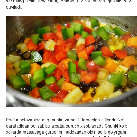
sarimsoq solib qovuriladi, ortidan tuz va murch qo’shib suv
quyiladi.
Endi mastavaning eng muhim va nozik tomoniga e’tiborimizni
qaratadigan bo’lsak bu albatta guruch xisoblanadi. Chunki ko’p
xollarda mastavaga guruchni muddatidan oldin solib qo’yilgani