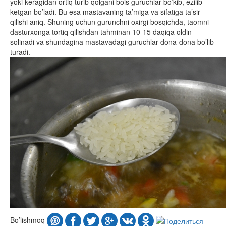
yoki keragidan ortiq turib qolgani bois guruchlar bo’kib, ezilib
ketgan bo’ladi. Bu esa mastavaning ta’miga va sifatiga ta’sir
qilishi aniq. Shuning uchun gurunchni oxirgi bosqichda, taomni
dasturxonga tortiq qilishdan tahminan 10-15 daqiqa oldin
solinadi va shundagina mastavadagi guruchlar dona-dona bo’lib
turadi.
Bo’lishmoq