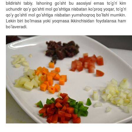
bildirishi tabiy. Ishoning go’sht bu asosiysi emas to’g’ri kim
uchundir qo’y go’shti mol go’shtiga nisbatan ko’proq yoqar, to’g’ri
qo’y go’shti mol go’shtiga nisbatan yumshoqroq bo’lishi mumkin.
Lekin biri bo’lmasa yoki yoqmasa ikkinchisidan foydalansa ham
bo’laveradi.