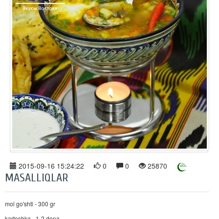
2015-09-16 15:24:22
0
0
25870
MASALLIQLAR
mol go'shti - 300 gr
kartoshka - 1-2 dona