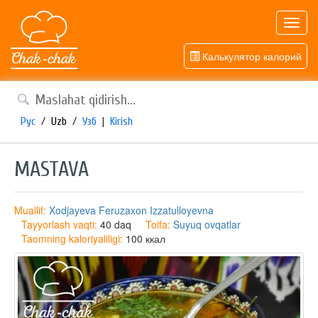
Toggl
navig
Калькулятор калорий
Рус
/
Uzb
/
Узб
|
Kirish
MASTAVA
Muallif:
Xodjayeva Feruzaxon Izzatulloyevna
Tayyorlash vaqti:
40 daq
Toifa:
Suyuq ovqatlar
Taomning kaloriyaliligi:
100 ккал