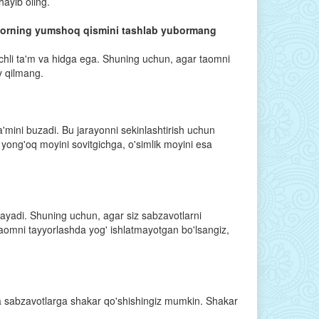
hayib oling.
orning yumshoq qismini tashlab yubormang
chli ta'm va hidga ega. Shuning uchun, agar taomni
y qilmang.
'mini buzadi. Bu jarayonni sekinlashtirish uchun
 yong'oq moyini sovitgichga, o'simlik moyini esa
asayadi. Shuning uchun, agar siz sabzavotlarni
 taomni tayyorlashda yog' ishlatmayotgan bo'lsangiz,
va sabzavotlarga shakar qo'shishingiz mumkin. Shakar