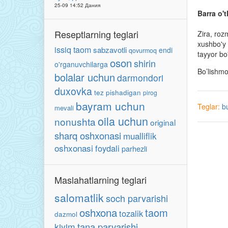
25-09 14:52 Дания
Barra o't
Reseptlarning teglari
Zira, roz
xushbo'y 
issiq taom
sabzavotli
endi
qovurmoq
tayyor bo
oson
shirin
o'rganuvchilarga
Bo’lishm
bolalar uchun
darmondori
duxovka
tez pishadigan
pirog
bayram uchun
Teglar:
b
mevali
oila uchun
nonushta
original
sharq oshxonasi
mualliflik
oshxonasi
foydali
parhezli
Maslahatlarning teglari
salomatlik
soch parvarishi
oshxona
taom
tozalik
dazmol
tana parvarishi
kiyim