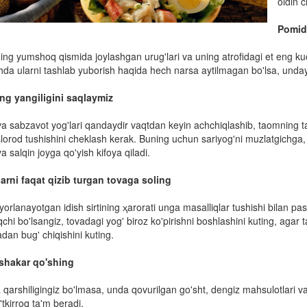
oldin c
Pomid
ng yumshoq qismida joylashgan urug'lari va uning atrofidagi et eng ku
hda ularni tashlab yuborish haqida hech narsa aytilmagan bo'lsa, unda
ing yangiligini saqlaymiz
va sabzavot yog'lari qandaydir vaqtdan keyin achchiqlashib, taomning ta
slorod tushishini cheklash kerak. Buning uchun sariyog'ni muzlatgichga,
a salqin joyga qo'yish kifoya qiladi.
larni faqat qizib turgan tovaga soling
orlanayotgan idish sirtining ҳarorati unga masalliqlar tushishi bilan p
hi bo'lsangiz, tovadagi yog' biroz ko'pirishni boshlashini kuting, agar
dan bug' chiqishini kuting.
shakar qo'shing
qarshiligingiz bo'lmasa, unda qovurilgan go'sht, dengiz mahsulotlari 
tkirroq ta'm beradi.