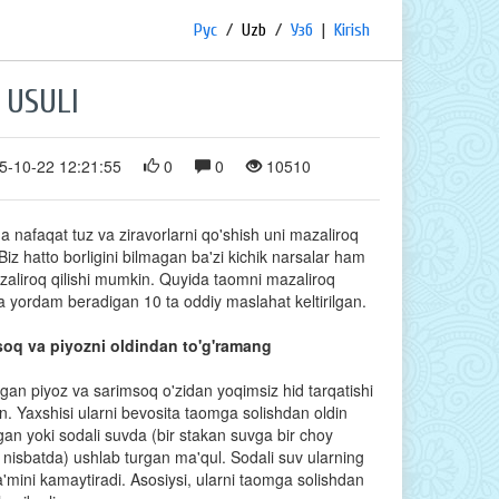
Рус
/
Uzb
/
Узб
|
Kirish
 USULI
5-10-22 12:21:55
0
0
10510
 nafaqat tuz va ziravorlarni qo'shish uni mazaliroq
 Biz hatto borligini bilmagan ba'zi kichik narsalar ham
zaliroq qilishi mumkin. Quyida taomni mazaliroq
ga yordam beradigan 10 ta oddiy maslahat keltirilgan.
soq va piyozni oldindan to'g'ramang
lgan piyoz va sarimsoq o'zidan yoqimsiz hid tarqatishi
. Yaxshisi ularni bevosita taomga solishdan oldin
agan yoki sodali suvda (bir stakan suvga bir choy
 nisbatda) ushlab turgan ma'qul. Sodali suv ularning
ta'mini kamaytiradi. Asosiysi, ularni taomga solishdan