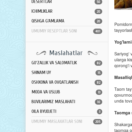
DESERTLAR
50
ICHIMLIKLAR
20
QISHGA G'AMLAMA
20
Pomidorni
tayyorlas
UMUMIY RESEPTLAR SONI
401
Yog'larn
Maslahatlar
Sariyog' 
ularga ki
GO'ZALLIK VA SALOMATLIK
82
qorong'i v
SHINAM UY
15
Masalliq
OSHXONA VA OVQATLANISH
82
Taom tayy
MODA VA USLUB
13
qovurmoqc
unda tova
BUVILARIMIZ MASLAHATI
10
OILA BYUDJETI
3
Taomga 
UMUMIY MASLAXATLAR SONI
205
Shakarga 
taomga o'