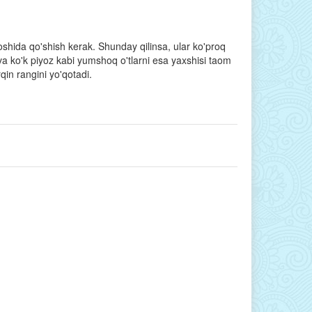
boshida qo'shish kerak. Shunday qilinsa, ular ko'proq
a ko'k piyoz kabi yumshoq o'tlarni esa yaxshisi taom
qin rangini yo'qotadi.