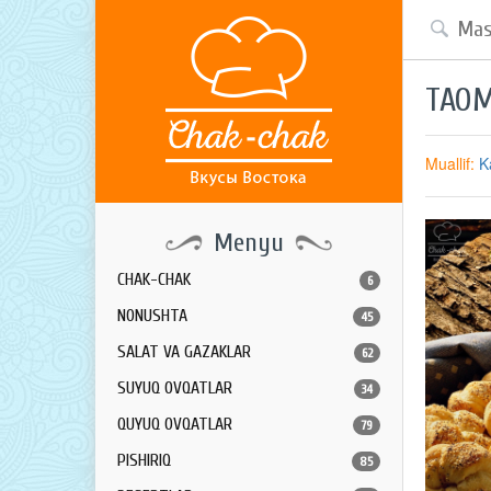
TAOM
Muallif:
K
Menyu
CHAK-CHAK
6
NONUSHTA
45
SALAT VA GAZAKLAR
62
SUYUQ OVQATLAR
34
QUYUQ OVQATLAR
79
PISHIRIQ
85