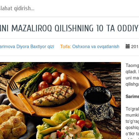
NI MAZALIROQ QILISHNING 10 TA ODDIY
arimova Diyora Baxtiyor qizi
Toifa:
Oshxona va ovqatlanish
201
Taomga
qiladi.
uni ma
qilish
Sarim
To'gra
mumkin
to'g'r
qoshiq
o'tkir 