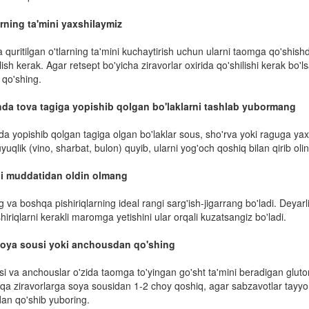
arning ta'mini yaxshilaymiz
a quritilgan o'tlarning ta'mini kuchaytirish uchun ularni taomga qo'shishda
lish kerak. Agar retsept bo'yicha ziravorlar oxirida qo'shilishi kerak bo'
qo'shing.
da tova tagiga yopishib qolgan bo'laklarni tashlab yubormang
da yopishib qolgan tagiga olgan bo'laklar sous, sho'rva yoki raguga yax
yuqlik (vino, sharbat, bulon) quyib, ularni yog'och qoshiq bilan qirib olin
ni muddatidan oldin olmang
g va boshqa pishiriqlarning ideal rangi sarg'ish-jigarrang bo'ladi. Dey
hiriqlarni kerakli maromga yetishini ular orqali kuzatsangiz bo'ladi.
oya sousi yoki anchousdan qo'shing
i va anchouslar o'zida taomga to'yingan go'sht ta'mini beradigan gluto
qa ziravorlarga soya sousidan 1-2 choy qoshiq, agar sabzavotlar tayyo
an qo'shib yuboring.