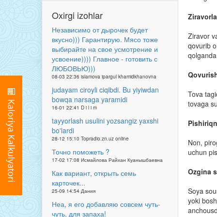
Oxirgi izohlar
Ziravorl
Независимо от дырочек будет
Ziravor v
вкусно))) Гарантирую. Мясо тоже
qovurib o
выбирайте на свое усмотрение и
qolganda 
усвоение)))) Главное - готовить с
ЛЮБОВЬЮ)))
Qovurish
08-03 22:36 islamova ipargul khamidkhanovna
judayam ciroyli ciqibdi. Bu yiyiwdan
Tova tagi
bowqa narsaga yaramidi
tovaga su
16-01 22:41 D i l i m
tayyorlash usulini yozsangiz yaxshi
Pishiriq
bo'lardi
28-12 15:10 Topradio.zn.uz online
Non, piro
Точно поможеть ?
uchun pis
17-02 17:08 Исмайлова Райхан Куанышбаевна
Ozgina s
Как вариант, открыть семь
карточек...
Soya sous
25-09 14:54 Дания
yoki bosh
Неа, я его добавляю совсем чуть-
anchousd
чуть, для запаха!