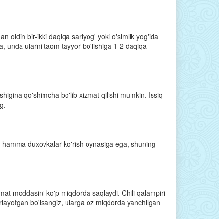
n oldin bir-ikki daqiqa sariyog' yoki o'simlik yog'ida
lsa, unda ularni taom tayyor bo'lishiga 1-2 daqiqa
shigina qo'shimcha bo'lib xizmat qilishi mumkin. Issiq
g.
arli hamma duxovkalar ko'rish oynasiga ega, shuning
mat moddasini ko'p miqdorda saqlaydi. Chili qalampiri
rlayotgan bo'lsangiz, ularga oz miqdorda yanchilgan