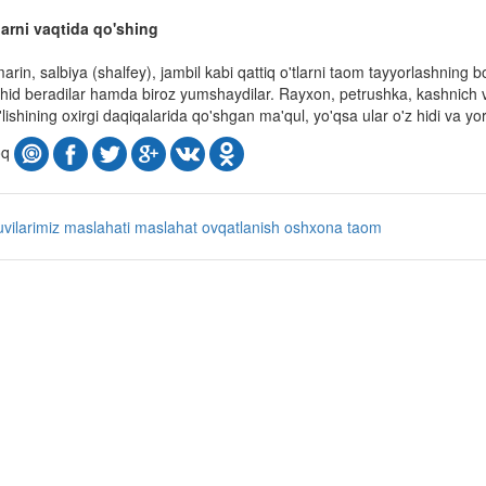
larni vaqtida qo'shing
marin, salbiya (shalfey), jambil kabi qattiq o'tlarni taom tayyorlashning 
hid beradilar hamda biroz yumshaydilar. Rayxon, petrushka, kashnich v
'lishining oxirgi daqiqalarida qo'shgan ma'qul, yo'qsa ular o'z hidi va yor
oq
uvilarimiz maslahati
maslahat
ovqatlanish
oshxona
taom