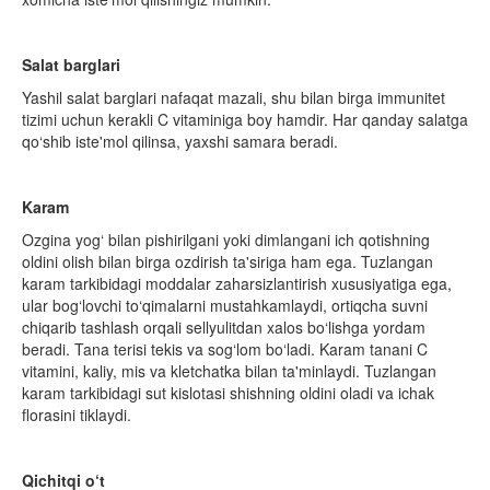
Salat barglari
Yashil salat barglari nafaqat mazali, shu bilan birga immunitet
tizimi uchun kerakli C vitaminiga boy ham­­­­dir. Har qanday salatga
qo‘­shib iste'mol qi­linsa, yaxshi samara beradi.
Karam
Ozgina yog‘ bilan pishirilgani yoki dimlangani ich qotishning
oldini olish bilan birga ozdirish ta'siriga ham ega. Tuzlangan
karam tarkibidagi moddalar zaharsizlantirish xususiyatiga ega,
ular bog‘lovchi to‘qimalarni mustahkamlaydi, ortiqcha suvni
chiqarib tashlash orqali sellyulitdan xalos bo‘lishga yordam
beradi. Tana terisi tekis va sog‘lom bo‘ladi. Karam tanani C
vitamini, kaliy, mis va kletchatka bilan ta'minlaydi. Tuzlangan
karam tarkibidagi sut kislotasi shishning oldini oladi va ichak
florasini tiklaydi.
Qichitqi o‘t