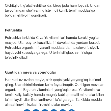
Qichitqi o‘t, g‘alati eshitilsa-da, biroq juda ham foydali. Undan
tayyorlangan sho‘rvaning iste'moli kunlik temir mod­dasiga
bo‘lgan ehtiyojni qondiradi.
Petrushka
Petrushka tarkibida C va Ye vitaminlari hamda kerakli yog‘lar
mavjud. Ular buyrak kasalliklarini davolashda yor­dam beradi.
Petrushka orga­nizm­ni zararli moddalardan tozalovchi, siydik
haydovchi xususiyatga ega. U terini silliqlab, semirishga
to‘sqinlik qiladi.
Quritilgan meva va yong‘oqlar
Har kuni oz-ozdan mayiz, o‘rik qoqisi yoki yeryong‘oq iste'mol
qiling. Ular shirinliklardan ko‘ra foydaliroqdir. Quritilgan mevalar
organizmni B guruh vitaminlari, yong‘oqlar esa Ye vitamini va
temir, kaliy, kaltsiy hamda magniy kabi qimmatli minerallar bilan
ta'minlaydi. Ular tinchlantiruvchi ta'sirga ega. Tarkibida modda
almashinuvini tezlashtiruvchi tolalar mavjud.