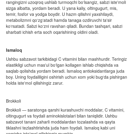
rangingizni uzoqroq ushlab turmoqchi bo‘lsangiz, sabzi iste'moli
sizga albatta, yordam beradi. U yana kaliy, oltingugurt, mis,
temir, fosfor va yodga boydir. U hazm qilishni yaxshilaydi,
metabolizmni qo‘zg‘atadi hamda tanaga ozdiruvchi ta'sir
ko‘rsatadi. Sabzi ko‘zni ravshan qiladi. Bundan tash­qari, sabzi
sharbati ichish erta soch oqarishining oldini oladi.
Ismaloq
Ushbu sabzavot tarkibidagi C vitamini bilan mash­hurdir. Teringiz
elastikligi uchun mas'ul bo‘lgan kollagen ishlab chiqishda va
saqlab qo­lishda yordam beradi. Ismaloq an­tioksidantlarga juda
boy. Uning foydaliligini oshirish uchun xom yoki bug‘da pishirgan
holda iste'mol qilishingiz zarur.
Brokkoli
Brokkoli — saratonga qarshi kurashuvchi moddalar, C vitamini,
oltingugurt va foydali aminokislotalari bilan taniqlidir. Ushbu
sabzavot tanani zaharli moddalardan tozalashda va qayta
tiklashni tezlashtirishda juda ham foydali. Ismaloq kabi uni
xomicha iste'mol qilishingiz mumkin.