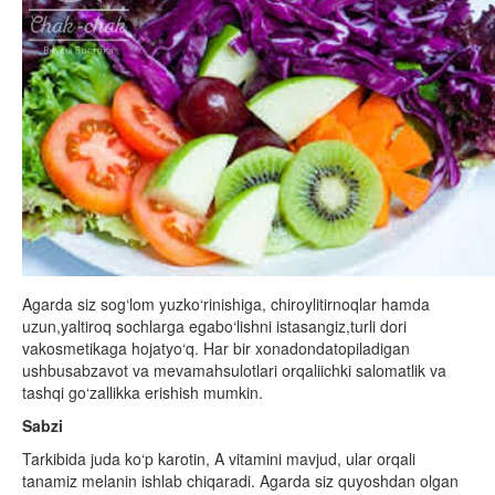
Agarda siz sog‘lom yuzko‘rinishiga, chiroylitirnoqlar hamda
uzun,yaltiroq sochlarga egabo‘lishni istasangiz,turli dori
vakosmetikaga hojatyo‘q. Har bir xonadondatopiladigan
ushbusabzavot va mevamahsulotlari orqaliichki salomatlik va
tashqi go‘zallikka erishish mumkin.
Sabzi
Tarkibida juda ko‘p karotin, A vitamini mavjud, ular or­qali
tanamiz melanin ishlab chiqaradi. Agarda siz quyoshdan olgan