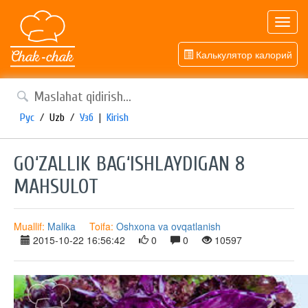
Toggl
navig
Калькулятор калорий
Рус
/
Uzb
/
Узб
|
Kirish
GO‘ZALLIK BAG‘ISHLAYDIGAN 8
MAHSULOT
Muallif:
Malika
Toifa:
Oshxona va ovqatlanish
2015-10-22 16:56:42
0
0
10597